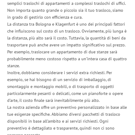
semplici traslochi di appartamenti a complessi traslochi di uffici.
Non importa quanto grande o piccolo sia il tuo trasloco, siamo
in grado di gestirlo con efficienza e cura.
La distanza tra Bologna e Klagenfurt è uno dei principali fattori
che influiscono sul costo di un trasloco. Ovviamente, più lunga è
la distanza, più alto sarà il costo. Tuttavia, la quantità di beni da
trasportare può anche avere un impatto significativo sul prezzo.
Per esempio, traslocare un appartamento di due stanze sarà
probabilmente meno costoso rispetto a un’intera casa di quattro
stanze.
Inoltre, dobbiamo considerare i servizi extra richiesti. Per
esempio, se hai bisogno di un servizio di imballaggio, di
smontaggio e montaggio mobili, o di trasporto di oggetti
particolarmente pesanti o delicati, come un pianoforte o opere
d’arte, il costo finale sarà inevitabilmente più alto.
La nostra azienda offre un preventivo personalizzato in base alle
tue esigenze specifiche. Abbiamo diversi pacchetti di trasloco
disponibili in base all’ambito e ai servizi richiesti. Ogni
preventivo è dettagliato e trasparente, quindi non ci sono
sorprese nascoste.