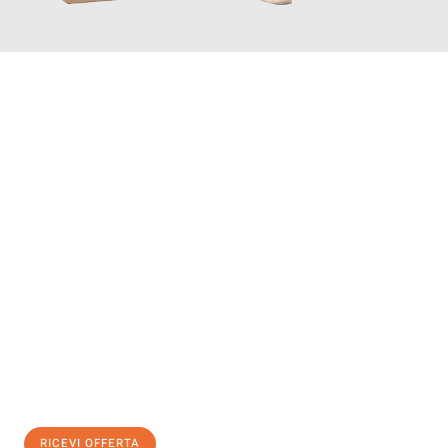
INFORMATI ORA
Scopri con Traslochi Bologna quanto può essere
facile e senza
stress il tuo trasloco a Bologna
. Il nostro team di esperti è
pronto ad assicurarti una transizione senza intoppi nella tua
nuova casa.
Ottieni subito
un'offerta non vincolante
e
risparmia € 100:
RICEVI OFFERTA
0299948957