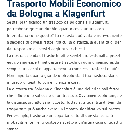
Trasporto Mobili Economico
da Bologna a Klagenfurt
Se stai pianificando un trasloco da Bologna a Klagenfurt,
potrebbe sorgere un dubbio: quanto costa un trasloco
interurbano come questo? La risposta può variare notevolmente
a seconda di diversi fattori, tra cui la distanza, la quantità di beni
da trasportare e i servizi aggiuntivi richiesti.
La nostra azienda di traslochi offre servizi professionali a prezzi
equi. Siamo esperti nel gestire traslochi di ogni dimensione, da
semplici traslochi di appartamenti a complessi traslochi di uffici.
Non importa quanto grande o piccolo sia il tuo trasloco, siamo
in grado di gestirlo con efficienza e cura.
La distanza tra Bologna e Klagenfurt è uno dei principali fattori
che influiscono sul costo di un trasloco. Ovviamente, più lunga è
la distanza, più alto sarà il costo. Tuttavia, la quantità di beni da
trasportare può anche avere un impatto significativo sul prezzo.
Per esempio, traslocare un appartamento di due stanze sarà
probabilmente meno costoso rispetto a un’intera casa di quattro
stanze.