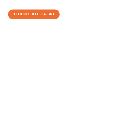
un
trasloco senza stress
e con il massimo comfort:
OTTIENI L'OFFERTA ORA