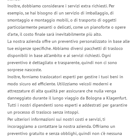
Inoltre, dobbiamo considerare i servizi extra richiesti. Per
esempio, se hai bisogno di un servizio di imballaggio, di
smontaggio e montaggio mobili, o di trasporto di oggetti
particolarmente pesanti o delicati, come un pianoforte o opere
d’arte, il costo finale sarà inevitabilmente più alto.
La nostra azienda offre un preventivo personalizzato in base alle
tue esigenze specifiche. Abbiamo diversi pacchetti di trasloco
disponibili in base all’ambito e ai servizi richiesti. Ogni
preventivo è dettagliato e trasparente, quindi non ci sono
sorprese nascoste.
Inoltre, forniamo traslocatori esperti per gestire i tuoi beni in
modo sicuro ed efficiente. Utilizziamo veicoli moderni e
attrezzature di alta qualità per assicurare che nulla venga
danneggiato durante il lungo viaggio da Bologna a Klagenfurt.
Tutti i nostri dipendenti sono esperti e addestrati per garantire
un processo di trasloco senza intoppi.
Per ulteriori informazioni sui nostri costi e servizi, ti
incoraggiamo a contattare la nostra azienda. Offriamo un
preventivo gratuito e senza obblighi, quindi non c’è nessuna