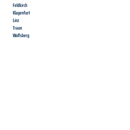
Feldkirch
Klagenfurt
Linz
Traun
Wolfsberg
Richiedi ora la tua
offerta
al
miglior
prezzo !
Inviateci adesso la vostra richiesta non vincolante e
assicuratevi la vostra
offerta di trasloco per le vostre esigenze
a Bologna
al miglior prezzo! Approfitta dell’occasione per