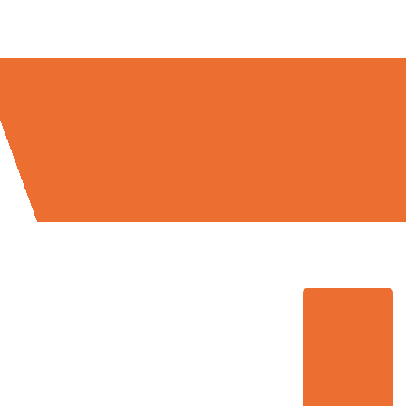
Traslochi Bologna in numeri: