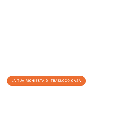
Sperimenta con Traslochi Bologna quanto può essere
semplice e
senza stress
fare un trasloco per Trasloco casa . Il nostro team di
esperti è pronto a garantire un processo liscio per te.
Ottieni subito un'offerta non vincolante
e
risparmia € 100:
LA TUA RICHIESTA DI TRASLOCO CASA
0299948957