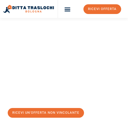
RICEVI OFFERTA
Ditta Traslochi Bologna
Servizi Traslochi Bologna
Costi e prezzi
TRASLOCHI BOLOGNA
Trasloco Casa
Bologna
Trasloco casa a Bologna può essere così facile! Prova il nostro
servizio di prima classe
e assicurati i
migliori prezzi a Bologna
.
Richiedete subito il vostro preventivo personalizzato e fate il
primo passo:
RICEVI UN'OFFERTA NON VINCOLANTE
100% non vincolante
– Risposta garantita
entro 15 minuti
.