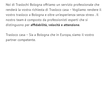
Noi di Traslochi Bologna offriamo un servizio professionale che
renderà la vostra richiesta di Trasloco casa – Vogliamo rendere il
vostro trasloco a Bologna e oltre un’esperienza senza stress
. Il
nostro team è composto da professionisti esperti che si
distinguono per
affidabilità, velocità e attenzione
.
Trasloco casa – Sia a Bologna che in Europa, siamo il vostro
partner competente.