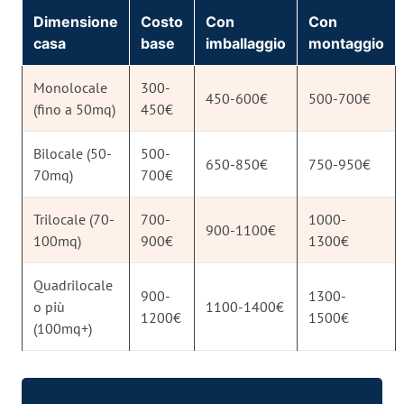
Dimensione
Costo
Con
Con
casa
base
imballaggio
montaggio
Monolocale
300-
450-600€
500-700€
(fino a 50mq)
450€
Bilocale (50-
500-
650-850€
750-950€
70mq)
700€
Trilocale (70-
700-
1000-
900-1100€
100mq)
900€
1300€
Quadrilocale
900-
1300-
o più
1100-1400€
1200€
1500€
(100mq+)