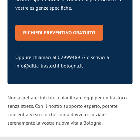
vostre esigenze specifiche.
RICHIEDI PREVENTIVO GRATUITO
Oppure chiamaci al 0299948957 o scrivici a
info@ditta-traslochi-bologna.it
Non aspettate: iniziate a pianificare oggi per un trasloco
senza stress. Con il nostro supporto esperto, potrete
concentrarvi su ciò che conta davvero: iniziare
serenamente la vostra nuova vita a Bologna.