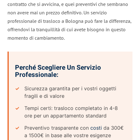
contratto che si avvicina, e quei preventivi che sembrano
non avere mai un prezzo definitivo. Un servizio
professionale di trasloco a Bologna può fare la differenza,
offrendovi la tranquillità di cui avete bisogno in questo
momento di cambiamento.
Perché Scegliere Un Servizio
Professionale:
Sicurezza garantita per i vostri oggetti
fragili e di valore
Tempi certi: trasloco completato in 4-8
ore per un appartamento standard
Preventivo trasparente con
costi
da 300€
a 1500€ in base alle vostre esigenze