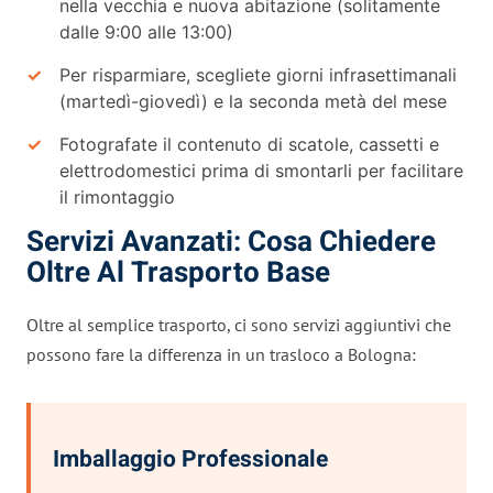
nella vecchia e nuova abitazione (solitamente
dalle 9:00 alle 13:00)
Per risparmiare, scegliete giorni infrasettimanali
(martedì-giovedì) e la seconda metà del mese
Fotografate il contenuto di scatole, cassetti e
elettrodomestici prima di smontarli per facilitare
il rimontaggio
Servizi Avanzati: Cosa Chiedere
Oltre Al Trasporto Base
Oltre al semplice trasporto, ci sono servizi aggiuntivi che
possono fare la differenza in un trasloco a Bologna:
Imballaggio Professionale