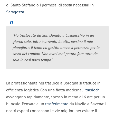
di Santo Stefano o i permessi di sosta necessari in
Saragozza
.
“Ho traslocato da San Donato a Casalecchio in un
giorno solo. Tutto è arrivato intatto, persino il mio
pianoforte. Il team ha gestito anche il permesso per la
sosta del camion. Non avrei mai potuto fare tutto da
sola in così poco tempo.”
La professionalità nel trasloco a Bologna si traduce in
efficienza logistica. Con una flotta moderna, i
traslochi
avvengono rapidamente, spesso in meno di 6 ore per un
bilocale. Pensate a un
trasferimento
da Navile a Savena: i
nostri esperti conoscono le vie migliori per evitare il