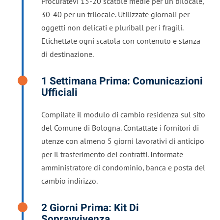
Procuratevi 15-20 scatole medie per un bilocale,
30-40 per un trilocale. Utilizzate giornali per
oggetti non delicati e pluriball per i fragili.
Etichettate ogni scatola con contenuto e stanza
di destinazione.
1 Settimana Prima: Comunicazioni
Ufficiali
Compilate il modulo di cambio residenza sul sito
del Comune di Bologna. Contattate i fornitori di
utenze con almeno 5 giorni lavorativi di anticipo
per il trasferimento dei contratti. Informate
amministratore di condominio, banca e posta del
cambio indirizzo.
2 Giorni Prima: Kit Di
Sopravvivenza