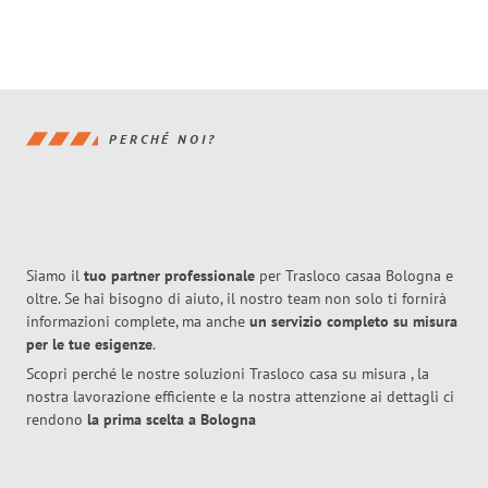
PERCHÉ NOI?
Siamo il
tuo partner professionale
per Trasloco casaa Bologna e
oltre. Se hai bisogno di aiuto, il nostro team non solo ti fornirà
informazioni complete, ma anche
un servizio completo su misura
per le tue esigenze
.
Scopri perché le nostre soluzioni Trasloco casa su misura , la
nostra lavorazione efficiente e la nostra attenzione ai dettagli ci
rendono
la prima scelta a Bologna