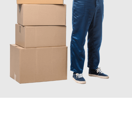
INFORMATI ORA