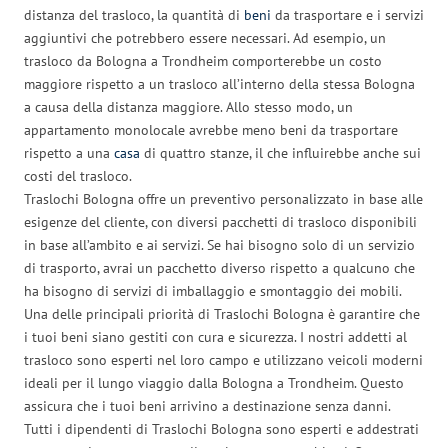
distanza del trasloco, la quantità di
beni
da trasportare e i servizi
aggiuntivi che potrebbero essere necessari. Ad esempio, un
trasloco da Bologna a Trondheim comporterebbe un costo
maggiore rispetto a un trasloco all’interno della stessa Bologna
a causa della distanza maggiore. Allo stesso modo, un
appartamento monolocale avrebbe meno beni da trasportare
rispetto a una
casa
di quattro stanze, il che influirebbe anche sui
costi del trasloco.
Traslochi Bologna offre un preventivo personalizzato in base alle
esigenze del cliente, con diversi pacchetti di trasloco disponibili
in base all’ambito e ai servizi. Se hai bisogno solo di un servizio
di trasporto, avrai un pacchetto diverso rispetto a qualcuno che
ha bisogno di servizi di imballaggio e smontaggio dei mobili.
Una delle principali priorità di Traslochi Bologna è garantire che
i tuoi beni siano gestiti con cura e sicurezza. I nostri addetti al
trasloco sono esperti nel loro campo e utilizzano veicoli moderni
ideali per il lungo viaggio dalla Bologna a Trondheim. Questo
assicura che i tuoi beni arrivino a destinazione senza danni.
Tutti i dipendenti di Traslochi Bologna sono esperti e addestrati