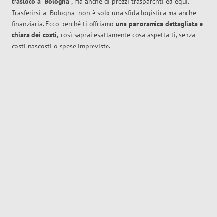
trasloco
a
Bologna
, ma anche di prezzi trasparenti ed equi.
Trasferirsi a
Bologna
non è solo una sfida logistica ma anche
finanziaria. Ecco perché ti offriamo
una panoramica dettagliata e
chiara dei costi,
così saprai esattamente cosa aspettarti, senza
costi nascosti o spese impreviste.