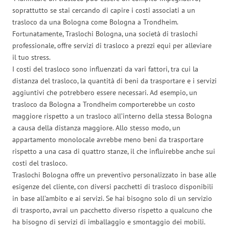
soprattutto se stai cercando di capire i costi associati a un
trasloco da una Bologna come Bologna a Trondheim.
Fortunatamente, Traslochi Bologna, una società di traslochi
professionale, offre servizi di trasloco a prezzi equi per alleviare
il tuo stress.
I costi del trasloco sono influenzati da vari fattori, tra cui la
distanza del trasloco, la quantità di beni da trasportare e i servizi
aggiuntivi che potrebbero essere necessari. Ad esempio, un
trasloco da Bologna a Trondheim comporterebbe un costo
maggiore rispetto a un trasloco all’interno della stessa Bologna
a causa della distanza maggiore. Allo stesso modo, un
appartamento monolocale avrebbe meno beni da trasportare
rispetto a una casa di quattro stanze, il che influirebbe anche sui
costi del trasloco.
Traslochi Bologna offre un preventivo personalizzato in base alle
esigenze del cliente, con diversi pacchetti di trasloco disponibili
in base all’ambito e ai servizi. Se hai bisogno solo di un servizio
di trasporto, avrai un pacchetto diverso rispetto a qualcuno che
ha bisogno di servizi di imballaggio e smontaggio dei mobili.