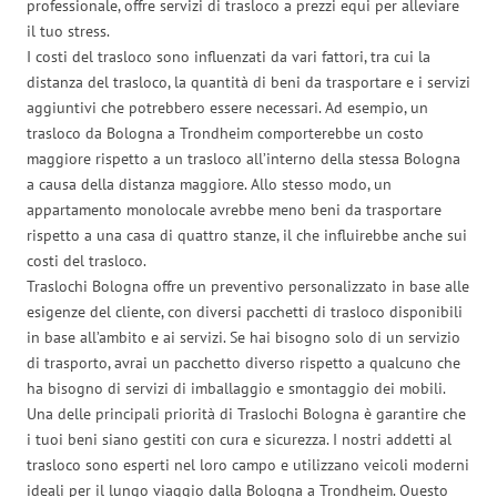
professionale, offre servizi di trasloco a prezzi equi per alleviare
il tuo stress.
I costi del trasloco sono influenzati da vari fattori, tra cui la
distanza del trasloco, la quantità di beni da trasportare e i servizi
aggiuntivi che potrebbero essere necessari. Ad esempio, un
trasloco da Bologna a Trondheim comporterebbe un costo
maggiore rispetto a un trasloco all’interno della stessa Bologna
a causa della distanza maggiore. Allo stesso modo, un
appartamento monolocale avrebbe meno beni da trasportare
rispetto a una casa di quattro stanze, il che influirebbe anche sui
costi del trasloco.
Traslochi Bologna offre un preventivo personalizzato in base alle
esigenze del cliente, con diversi pacchetti di trasloco disponibili
in base all’ambito e ai servizi. Se hai bisogno solo di un servizio
di trasporto, avrai un pacchetto diverso rispetto a qualcuno che
ha bisogno di servizi di imballaggio e smontaggio dei mobili.
Una delle principali priorità di Traslochi Bologna è garantire che
i tuoi beni siano gestiti con cura e sicurezza. I nostri addetti al
trasloco sono esperti nel loro campo e utilizzano veicoli moderni
ideali per il lungo viaggio dalla Bologna a Trondheim. Questo