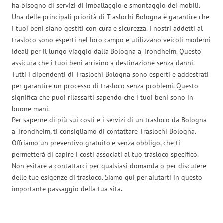
ha bisogno di servizi di imballaggio e smontaggio dei mobili.
Una delle principali priorità di Traslochi Bologna è garantire che
i tuoi beni siano gestiti con cura e sicurezza. I nostri addetti al
trasloco sono esperti nel loro campo e utilizzano veicoli moderni
ideali per il lungo viaggio dalla Bologna a Trondheim. Questo
assicura che i tuoi beni arrivino a destinazione senza danni.
Tutti i dipendenti di Traslochi Bologna sono esperti e addestrati
per garantire un processo di trasloco senza problemi. Questo
significa che puoi rilassarti sapendo che i tuoi beni sono in
buone mani.
Per saperne di più sui costi e i servizi di un trasloco da Bologna
a Trondheim, ti consigliamo di contattare Traslochi Bologna.
Offriamo un preventivo gratuito e senza obbligo, che ti
permetterà di capire i costi associati al tuo trasloco specifico.
Non esitare a contattarci per qualsiasi domanda o per discutere
delle tue esigenze di trasloco. Siamo qui per aiutarti in questo
importante passaggio della tua vita.
Traslochi Bologna in numeri: