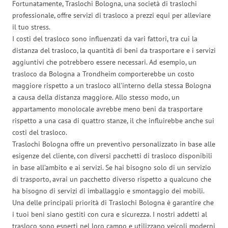
Fortunatamente, Traslochi Bologna, una società di traslochi
professionale, offre servizi di trasloco a prezzi equi per alleviare
il tuo stress.
I costi del trasloco sono influenzati da vari fattori, tra cui la
distanza del trasloco, la quantità di beni da trasportare e i servizi
aggiuntivi che potrebbero essere necessari. Ad esempio, un
trasloco da Bologna a Trondheim comporterebbe un costo
maggiore rispetto a un trasloco all’interno della stessa Bologna
a causa della distanza maggiore. Allo stesso modo, un
appartamento monolocale avrebbe meno beni da trasportare
rispetto a una casa di quattro stanze, il che influirebbe anche sui
costi del trasloco.
Traslochi Bologna offre un preventivo personalizzato in base alle
esigenze del cliente, con diversi pacchetti di trasloco disponibili
in base all’ambito e ai servizi. Se hai bisogno solo di un servizio
di trasporto, avrai un pacchetto diverso rispetto a qualcuno che
ha bisogno di servizi di imballaggio e smontaggio dei mobili.
Una delle principali priorità di Traslochi Bologna è garantire che
i tuoi beni siano gestiti con cura e sicurezza. I nostri addetti al
trasloco sono esperti nel loro campo e utilizzano veicoli moderni