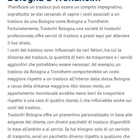
‘Pianificare un trasloco può essere un compito impegnativo,
soprattutto se stai cercando di capire i costi associati a un
trasloco da una Bologna come Bologna a Trondheim.
Fortunatamente, Traslochi Bologna, una società di traslochi
professionale, offre servizi di trasloco a prezzi equi per alleviare
il tuo stress.
I costi del trasloco sono influenzati da vari fattori, tra cui la
distanza del trasloco, la quantità di beni da trasportare e i servizi
aggiuntivi che potrebbero essere necessari. Ad esempio, un
trasloco da Bologna a Trondheim comporterebbe un costo
maggiore rispetto a un trasloco all’interno della stessa Bologna
a causa della distanza maggiore. Allo stesso modo, un
appartamento monolocale avrebbe meno beni da trasportare
rispetto a una casa di quattro stanze, il che influirebbe anche sui
costi del trasloco.
Traslochi Bologna offre un preventivo personalizzato in base alle
esigenze del cliente, con diversi pacchetti di trasloco disponibili
in base all’ambito e ai servizi. Se hai bisogno solo di un servizio
di trasporto, avrai un pacchetto diverso rispetto a qualcuno che