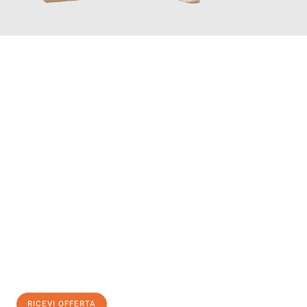
INFORMATI ORA
Scopri con Traslochi Bologna quanto può essere
facile e senza
stress il tuo trasloco a Bologna
. Il nostro team di esperti è
pronto ad assicurarti una transizione senza intoppi nella tua
nuova casa.
Ottieni subito
un'offerta non vincolante
e
risparmia € 100:
RICEVI OFFERTA
0299948957