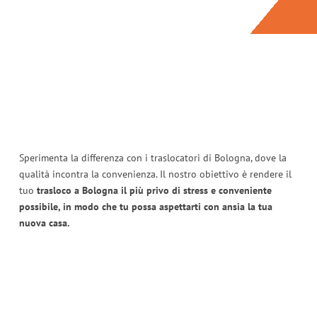
Sperimenta la differenza con i traslocatori di Bologna, dove la
qualità incontra la convenienza. Il nostro obiettivo è rendere il
tuo
trasloco a Bologna il più privo di stress e conveniente
possibile, in modo che tu possa aspettarti con ansia la tua
nuova casa.