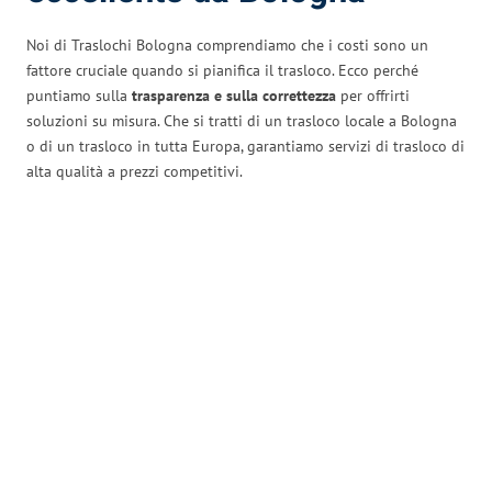
Noi di Traslochi Bologna comprendiamo che i costi sono un
fattore cruciale quando si pianifica il trasloco. Ecco perché
puntiamo sulla
trasparenza e sulla correttezza
per offrirti
soluzioni su misura. Che si tratti di un trasloco locale a Bologna
o di un trasloco in tutta Europa, garantiamo servizi di trasloco di
alta qualità a prezzi competitivi.