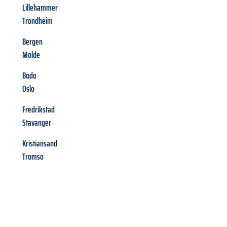
Lillehammer
Trondheim
Bergen
Molde
Bodo
Oslo
Fredrikstad
Stavanger
Kristiansand
Tromso