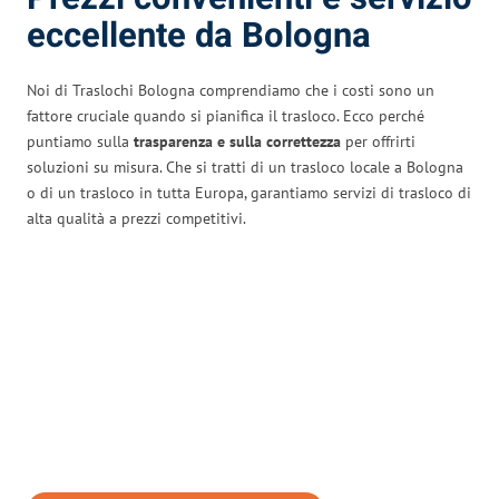
eccellente da Bologna
Noi di Traslochi Bologna comprendiamo che i costi sono un
fattore cruciale quando si pianifica il trasloco. Ecco perché
puntiamo sulla
trasparenza e sulla correttezza
per offrirti
soluzioni su misura. Che si tratti di un trasloco locale a Bologna
o di un trasloco in tutta Europa, garantiamo servizi di trasloco di
alta qualità a prezzi competitivi.