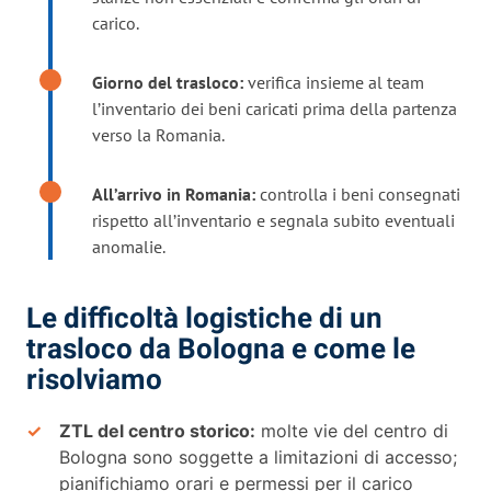
carico.
Giorno del trasloco:
verifica insieme al team
l’inventario dei beni caricati prima della partenza
verso la Romania.
All’arrivo in Romania:
controlla i beni consegnati
rispetto all’inventario e segnala subito eventuali
anomalie.
Le difficoltà logistiche di un
trasloco da Bologna e come le
risolviamo
ZTL del centro storico:
molte vie del centro di
Bologna sono soggette a limitazioni di accesso;
pianifichiamo orari e permessi per il carico