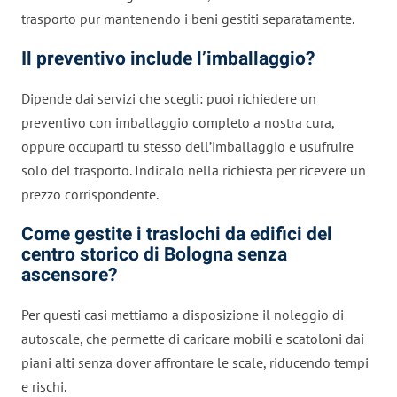
trasporto pur mantenendo i beni gestiti separatamente.
Il preventivo include l’imballaggio?
Dipende dai servizi che scegli: puoi richiedere un
preventivo con imballaggio completo a nostra cura,
oppure occuparti tu stesso dell’imballaggio e usufruire
solo del trasporto. Indicalo nella richiesta per ricevere un
prezzo corrispondente.
Come gestite i traslochi da edifici del
centro storico di Bologna senza
ascensore?
Per questi casi mettiamo a disposizione il noleggio di
autoscale, che permette di caricare mobili e scatoloni dai
piani alti senza dover affrontare le scale, riducendo tempi
e rischi.