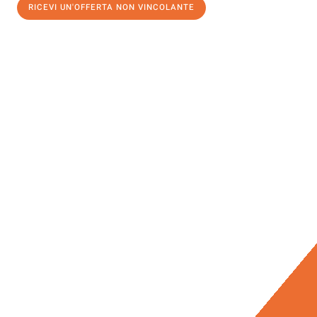
RICEVI UN'OFFERTA NON VINCOLANTE