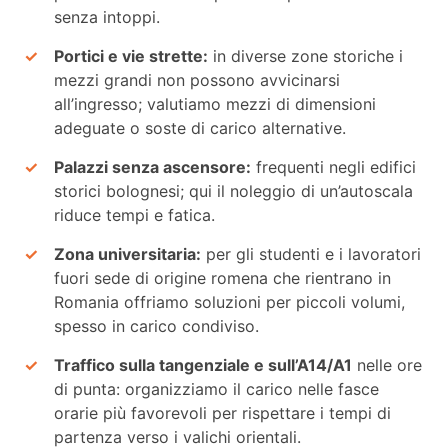
senza intoppi.
Portici e vie strette:
in diverse zone storiche i
mezzi grandi non possono avvicinarsi
all’ingresso; valutiamo mezzi di dimensioni
adeguate o soste di carico alternative.
Palazzi senza ascensore:
frequenti negli edifici
storici bolognesi; qui il noleggio di un’autoscala
riduce tempi e fatica.
Zona universitaria:
per gli studenti e i lavoratori
fuori sede di origine romena che rientrano in
Romania offriamo soluzioni per piccoli volumi,
spesso in carico condiviso.
Traffico sulla tangenziale e sull’A14/A1
nelle ore
di punta: organizziamo il carico nelle fasce
orarie più favorevoli per rispettare i tempi di
partenza verso i valichi orientali.