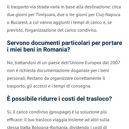
Il trasporto via strada varia in base alla destinazione: circa
due giorni per Timișoara, due o tre giorni per Cluj-Napoca
o Bucarest, a cui vanno aggiunti i tempi di carico e, se
previsto, l’organizzazione del carico condiviso.
Servono documenti particolari per portare
i miei beni in Romania?
No, trattandosi di un paese dell’Unione Europea dal 2007
non è richiesta documentazione doganale per i beni
personali. Restano da organizzare correttamente il
trasporto, gli accessi e i tempi di consegna.
È possibile ridurre i costi del trasloco?
Sì, il carico condiviso (groupage) è la soluzione più
efficace: il tuo trasloco viaggia insieme ad altri sulla
stessa tratta Bologna-Romania, dividendo i costi di