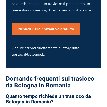
caratteristiche del tuo trasloco: ti prepariamo un
preventivo su misura, chiaro e senza costi nascosti.
Richiedi il tuo preventivo gratuito
Oppure scrivici direttamente a
info@ditta-
traslochi-bologna.it
.
Domande frequenti sul trasloco
da Bologna in Romania
Quanto tempo richiede un trasloco da
Bologna in Romania?