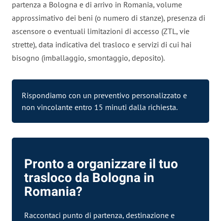
partenza a Bologna e di arrivo in Romania, volume
approssimativo dei beni (o numero di stanze), presenza di
ascensore o eventuali limitazioni di accesso (ZTL, vie
strette), data indicativa del trasloco e servizi di cui hai
bisogno (imballaggio, smontaggio, deposito).
Rispondiamo con un preventivo personalizzato e
non vincolante entro 15 minuti dalla richiesta.
Pronto a organizzare il tuo
trasloco da Bologna in
Romania?
Raccontaci punto di partenza, destinazione e