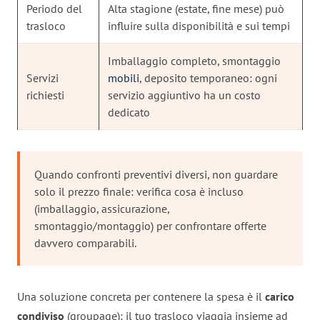
Periodo del
Alta stagione (estate, fine mese) può
trasloco
influire sulla disponibilità e sui tempi
Imballaggio completo, smontaggio
Servizi
mobili
, deposito temporaneo: ogni
richiesti
servizio aggiuntivo ha un costo
dedicato
Quando confronti preventivi diversi, non guardare
solo il prezzo finale: verifica cosa è incluso
(imballaggio, assicurazione,
smontaggio/montaggio) per confrontare offerte
davvero comparabili.
Una soluzione concreta per contenere la spesa è il
carico
condiviso
(groupage): il tuo trasloco viaggia insieme ad