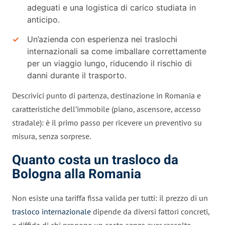
adeguati e una logistica di carico studiata in
anticipo.
Un’azienda con esperienza nei traslochi
internazionali sa come imballare correttamente
per un viaggio lungo, riducendo il rischio di
danni durante il trasporto.
Descrivici punto di partenza, destinazione in Romania e
caratteristiche dell’immobile (piano, ascensore, accesso
stradale): è il primo passo per ricevere un preventivo su
misura, senza sorprese.
Quanto costa un trasloco da
Bologna alla Romania
Non esiste una tariffa fissa valida per tutti: il prezzo di un
trasloco internazionale
dipende da diversi fattori concreti,
e diffida di chi propone un costo senza aver raccolto