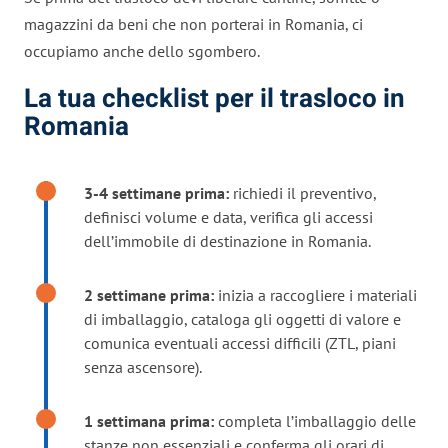
magazzini da beni che non porterai in Romania, ci
occupiamo anche dello sgombero.
La tua checklist per il trasloco in
Romania
3-4 settimane prima:
richiedi il preventivo,
definisci volume e data, verifica gli accessi
dell’immobile di destinazione in Romania.
2 settimane prima:
inizia a raccogliere i materiali
di imballaggio, cataloga gli oggetti di valore e
comunica eventuali accessi difficili (ZTL, piani
senza ascensore).
1 settimana prima:
completa l’imballaggio delle
stanze non essenziali e conferma gli orari di