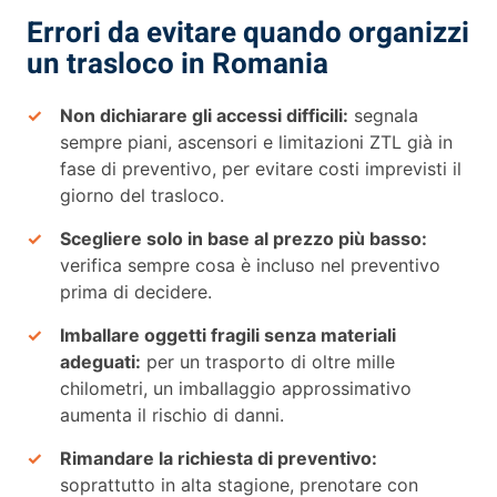
Errori da evitare quando organizzi
un trasloco in Romania
Non dichiarare gli accessi difficili:
segnala
sempre piani, ascensori e limitazioni ZTL già in
fase di preventivo, per evitare costi imprevisti il
giorno del trasloco.
Scegliere solo in base al prezzo più basso:
verifica sempre cosa è incluso nel preventivo
prima di decidere.
Imballare oggetti fragili senza materiali
adeguati:
per un trasporto di oltre mille
chilometri, un imballaggio approssimativo
aumenta il rischio di danni.
Rimandare la richiesta di preventivo:
soprattutto in alta stagione, prenotare con