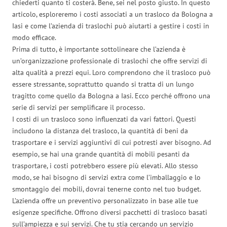
chiederti quanto ti costerà. Bene, sei nel posto giusto. In questo
articolo, esploreremo i costi associati a un trasloco da Bologna a
Iasi e come l’azienda di traslochi può aiutarti a gestire i costi in
modo efficace.
Prima di tutto, è importante sottolineare che l’azienda è
un’organizzazione professionale di traslochi che offre servizi di
alta qualità a prezzi equi. Loro comprendono che il trasloco può
essere stressante, soprattutto quando si tratta di un lungo
tragitto come quello da Bologna a Iasi. Ecco perché offrono una
serie di servizi per semplificare il processo.
I costi di un trasloco sono influenzati da vari fattori. Questi
includono la distanza del trasloco, la quantità di beni da
trasportare e i servizi aggiuntivi di cui potresti aver bisogno. Ad
esempio, se hai una grande quantità di mobili pesanti da
trasportare, i costi potrebbero essere più elevati. Allo stesso
modo, se hai bisogno di servizi extra come l’imballaggio e lo
smontaggio dei mobili, dovrai tenerne conto nel tuo budget.
L’azienda offre un preventivo personalizzato in base alle tue
esigenze specifiche. Offrono diversi pacchetti di trasloco basati
sull’ampiezza e sui servizi. Che tu stia cercando un servizio