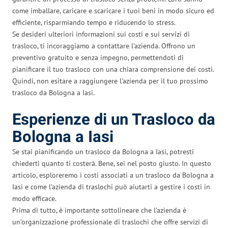
come imballare, caricare e scaricare i tuoi beni in modo sicuro ed
efficiente, risparmiando tempo e riducendo lo stress.
Se desideri ulteriori informazioni sui costi e sui servizi di
trasloco, ti incoraggiamo a contattare l’azienda. Offrono un
preventivo gratuito e senza impegno, permettendoti di
pianificare il tuo trasloco con una chiara comprensione dei costi.
Quindi, non esitare a raggiungere l’azienda per il tuo prossimo
trasloco da Bologna a Iasi.
Esperienze di un Trasloco da
Bologna a Iasi
Se stai pianificando un trasloco da Bologna a Iasi, potresti
chiederti quanto ti costerà. Bene, sei nel posto giusto. In questo
articolo, esploreremo i costi associati a un trasloco da Bologna a
Iasi e come l’azienda di traslochi può aiutarti a gestire i costi in
modo efficace.
Prima di tutto, è importante sottolineare che l’azienda è
un’organizzazione professionale di traslochi che offre servizi di