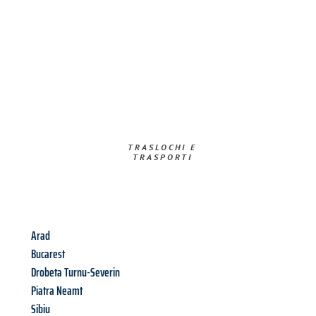
TRASLOCHI E
TRASPORTI​
Arad
Bucarest
Drobeta Turnu-Severin
Piatra Neamt
Sibiu