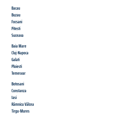
Bacau
Buzau
Focsani
Pitesti
Suceava
Baia Mare
Cluj-Napoca
Galati
Ploiesti
Temesvar
Botosani
Constanza
Iasi
Râmnicu Vâlcea
Tirgu-Mures