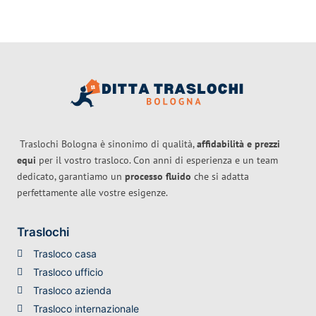
Traslochi Bologna è sinonimo di qualità,
affidabilità e prezzi
equi
per il vostro trasloco. Con anni di esperienza e un team
dedicato, garantiamo un
processo fluido
che si adatta
perfettamente alle vostre esigenze.
Traslochi
Trasloco casa
Trasloco ufficio
Trasloco azienda
Trasloco internazionale