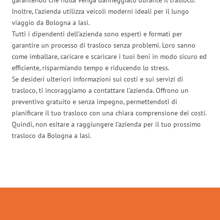
Inoltre, l’azienda utilizza veicoli moderni ideali per il lungo
viaggio da Bologna a Iasi.
Tutti i dipendenti dell’azienda sono esperti e formati per
garantire un processo di trasloco senza problemi. Loro sanno
come imballare, caricare e scaricare i tuoi beni in modo sicuro ed
efficiente, risparmiando tempo e riducendo lo stress.
Se desideri ulteriori informazioni sui costi e sui servizi di
trasloco, ti incoraggiamo a contattare l’azienda. Offrono un
preventivo gratuito e senza impegno, permettendoti di
pianificare il tuo trasloco con una chiara comprensione dei costi.
Quindi, non esitare a raggiungere l’azienda per il tuo prossimo
trasloco da Bologna a Iasi.
Traslochi Bologna in numeri: