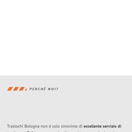
PERCHÉ NOI?
Traslochi Bologna non è solo sinonimo di
eccellente
servizio di