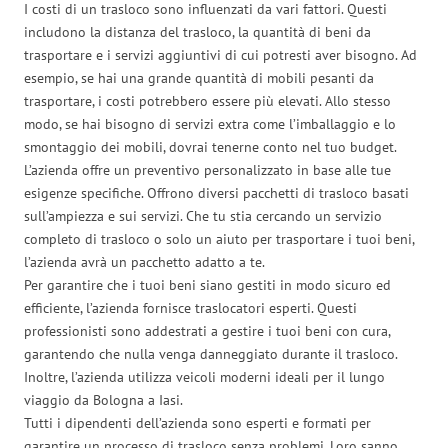
I costi di un trasloco sono influenzati da vari fattori. Questi
includono la distanza del trasloco, la quantità di beni da
trasportare e i servizi aggiuntivi di cui potresti aver bisogno. Ad
esempio, se hai una grande quantità di mobili pesanti da
trasportare, i costi potrebbero essere più elevati. Allo stesso
modo, se hai bisogno di servizi extra come l’imballaggio e lo
smontaggio dei mobili, dovrai tenerne conto nel tuo budget.
L’azienda offre un preventivo personalizzato in base alle tue
esigenze specifiche. Offrono diversi pacchetti di trasloco basati
sull’ampiezza e sui servizi. Che tu stia cercando un servizio
completo di trasloco o solo un aiuto per trasportare i tuoi beni,
l’azienda avrà un pacchetto adatto a te.
Per garantire che i tuoi beni siano gestiti in modo sicuro ed
efficiente, l’azienda fornisce traslocatori esperti. Questi
professionisti sono addestrati a gestire i tuoi beni con cura,
garantendo che nulla venga danneggiato durante il trasloco.
Inoltre, l’azienda utilizza veicoli moderni ideali per il lungo
viaggio da Bologna a Iasi.
Tutti i dipendenti dell’azienda sono esperti e formati per
garantire un processo di trasloco senza problemi. Loro sanno