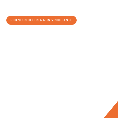
RICEVI UN'OFFERTA NON VINCOLANTE