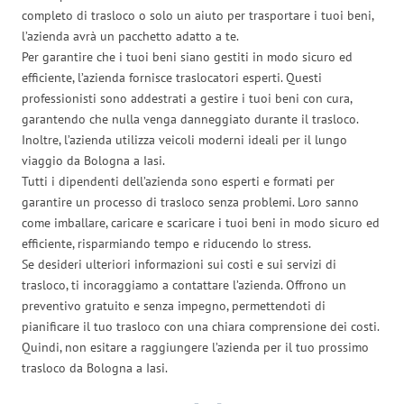
completo di trasloco o solo un aiuto per trasportare i tuoi beni,
l’azienda avrà un pacchetto adatto a te.
Per garantire che i tuoi beni siano gestiti in modo sicuro ed
efficiente, l’azienda fornisce traslocatori esperti. Questi
professionisti sono addestrati a gestire i tuoi beni con cura,
garantendo che nulla venga danneggiato durante il trasloco.
Inoltre, l’azienda utilizza veicoli moderni ideali per il lungo
viaggio da Bologna a Iasi.
Tutti i dipendenti dell’azienda sono esperti e formati per
garantire un processo di trasloco senza problemi. Loro sanno
come imballare, caricare e scaricare i tuoi beni in modo sicuro ed
efficiente, risparmiando tempo e riducendo lo stress.
Se desideri ulteriori informazioni sui costi e sui servizi di
trasloco, ti incoraggiamo a contattare l’azienda. Offrono un
preventivo gratuito e senza impegno, permettendoti di
pianificare il tuo trasloco con una chiara comprensione dei costi.
Quindi, non esitare a raggiungere l’azienda per il tuo prossimo
trasloco da Bologna a Iasi.