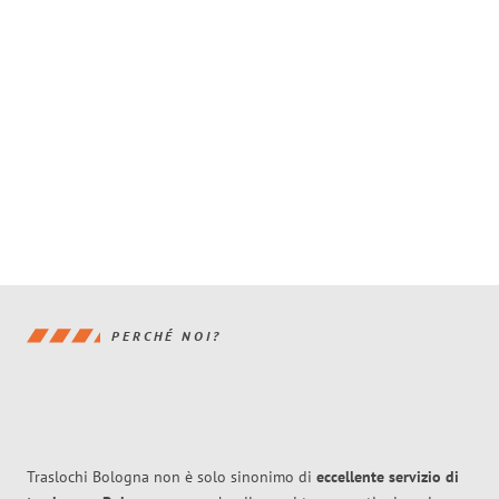
PERCHÉ NOI?
Traslochi Bologna non è solo sinonimo di
eccellente
servizio di