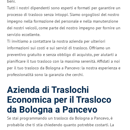
beni.
Tutti i nostri dipendenti sono esperti e formati per garantire un
processo di trasloco senza intoppi. Siamo orgogliosi del nostro
impegno nella formazione del personale e nella manutenzione
dei nostri veicoli, come parte del nostro impegno per fornire un
servizio eccellente.
Ti invitiamo a contattare la nostra azienda per ulteriori
informazioni sui costi e sui servizi di trasloco. Offriamo un
preventivo gratuito e senza obbligo di acquisto, per aiutarti a
pianificare il tuo trasloco con la massima serenità. Affidati a noi
per il tuo trasloco da Bologna a Pancevo: la nostra esperienza e
professionalità sono la garanzia che cerchi.
Azienda di Traslochi
Economica per il Trasloco
da Bologna a Pancevo
Se stai programmando un trasloco da Bologna a Pancevo, è
probabile che ti stia chiedendo quanto potrebbe costarti. La