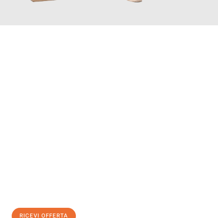
INFORMATI ORA
Scopri con Traslochi Bologna quanto può essere
facile e senza
stress il tuo trasloco a Bologna
. Il nostro team di esperti è
pronto ad assicurarti una transizione senza intoppi nella tua
nuova casa.
Ottieni subito
un'offerta non vincolante
e
risparmia € 100:
RICEVI OFFERTA
0299948957