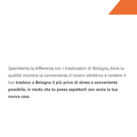
Sperimenta la differenza con i traslocatori di Bologna, dove la
qualità incontra la convenienza. Il nostro obiettivo è rendere il
tuo
trasloco a Bologna il più privo di stress e conveniente
possibile, in modo che tu possa aspettarti con ansia la tua
nuova casa.