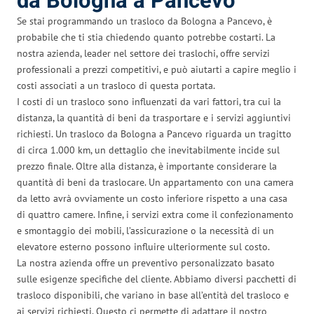
da Bologna a Pancevo
Se stai programmando un trasloco da Bologna a Pancevo, è
probabile che ti stia chiedendo quanto potrebbe costarti. La
nostra azienda, leader nel settore dei traslochi, offre servizi
professionali a prezzi competitivi, e può aiutarti a capire meglio i
costi associati a un trasloco di questa portata.
I costi di un trasloco sono influenzati da vari fattori, tra cui la
distanza, la quantità di beni da trasportare e i servizi aggiuntivi
richiesti. Un trasloco da Bologna a Pancevo riguarda un tragitto
di circa 1.000 km, un dettaglio che inevitabilmente incide sul
prezzo finale. Oltre alla distanza, è importante considerare la
quantità di beni da traslocare. Un appartamento con una camera
da letto avrà ovviamente un costo inferiore rispetto a una casa
di quattro camere. Infine, i servizi extra come il confezionamento
e smontaggio dei mobili, l’assicurazione o la necessità di un
elevatore esterno possono influire ulteriormente sul costo.
La nostra azienda offre un preventivo personalizzato basato
sulle esigenze specifiche del cliente. Abbiamo diversi pacchetti di
trasloco disponibili, che variano in base all’entità del trasloco e
ai servizi richiesti. Questo ci permette di adattare il nostro