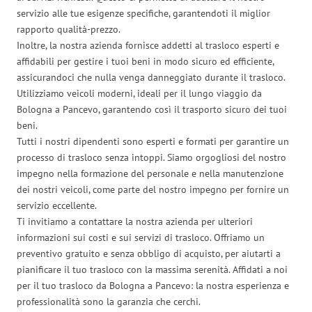
servizio alle tue esigenze specifiche, garantendoti il miglior
rapporto qualità-prezzo.
Inoltre, la nostra azienda fornisce addetti al trasloco esperti e
affidabili per gestire i tuoi beni in modo sicuro ed efficiente,
assicurandoci che nulla venga danneggiato durante il trasloco.
Utilizziamo veicoli moderni, ideali per il lungo viaggio da
Bologna a Pancevo, garantendo così il trasporto sicuro dei tuoi
beni.
Tutti i nostri dipendenti sono esperti e formati per garantire un
processo di trasloco senza intoppi. Siamo orgogliosi del nostro
impegno nella formazione del personale e nella manutenzione
dei nostri veicoli, come parte del nostro impegno per fornire un
servizio eccellente.
Ti invitiamo a contattare la nostra azienda per ulteriori
informazioni sui costi e sui servizi di trasloco. Offriamo un
preventivo gratuito e senza obbligo di acquisto, per aiutarti a
pianificare il tuo trasloco con la massima serenità. Affidati a noi
per il tuo trasloco da Bologna a Pancevo: la nostra esperienza e
professionalità sono la garanzia che cerchi.