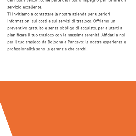
servizio eccellente.
Ti invitiamo a contattare la nostra azienda per ulteriori
informazioni sui costi e sui servizi di trasloco. Offriamo un
preventivo gratuito e senza obbligo di acquisto, per aiutarti a
pianificare il tuo trasloco con la massima serenità. Affidati a noi
per il tuo trasloco da Bologna a Pancevo: la nostra esperienza e
professionalità sono la garanzia che cerchi.
Traslochi Bologna in numeri: