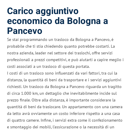
Carico aggiuntivo
economico da Bologna a
Pancevo
Se stai programmando un trasloco da Bologna a Pancevo, è
probabile che ti stia chiedendo quanto potrebbe costarti. La
nostra azienda, leader nel settore dei traslochi, offre servizi
professionali a prezzi competitivi, e può aiutarti a capire meglio i
costi associati a un trasloco di questa portata.
I costi di un trasloco sono influenzati da vari fattori, tra cui la
distanza, la quantità di beni da trasportare e i servizi aggiuntivi
richiesti. Un trasloco da Bologna a Pancevo riguarda un tragitto
di circa 1.000 km, un dettaglio che inevitabilmente incide sul
prezzo finale. Oltre alla distanza, è importante considerare la
quantità di beni da traslocare. Un appartamento con una camera
da letto avrà ovviamente un costo inferiore rispetto a una casa
di quattro camere. Infine, i servizi extra come il confezionamento
e smontaggio dei mobili, l’assicurazione o la necessità di un