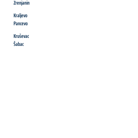
Zrenjanin
Kraljevo
Pancevo
Kruševac
Šabac
Richiedi ora la tua
offerta
al
miglior
prezzo !
Inviateci adesso la vostra richiesta non vincolante e
assicuratevi la vostra
offerta di trasloco per le vostre esigenze
a Bologna
al miglior prezzo! Approfitta dell’occasione per