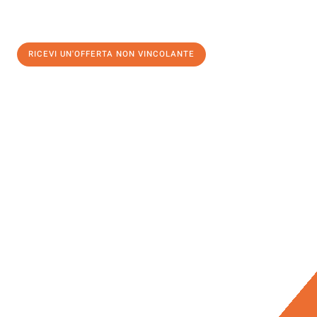
RICEVI UN'OFFERTA NON VINCOLANTE