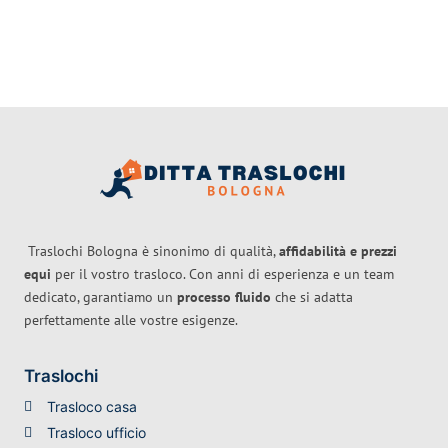
Traslochi Bologna è sinonimo di qualità,
affidabilità e prezzi
equi
per il vostro trasloco. Con anni di esperienza e un team
dedicato, garantiamo un
processo fluido
che si adatta
perfettamente alle vostre esigenze.
Traslochi
Trasloco casa
Trasloco ufficio