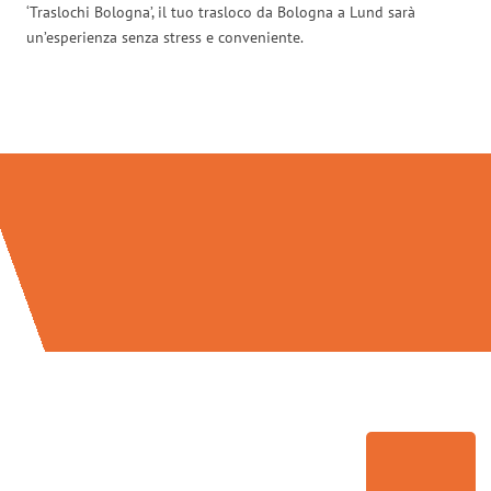
‘Traslochi Bologna’, il tuo trasloco da Bologna a Lund sarà
un’esperienza senza stress e conveniente.
Traslochi Bologna in numeri: