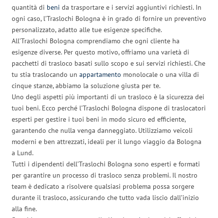
quantità di
beni
da trasportare e i servizi aggiuntivi richiesti. In
ogni caso, l’Traslochi Bologna è in grado di fornire un preventivo
personalizzato, adatto alle tue esigenze specifiche.
All’Traslochi Bologna comprendiamo che ogni cliente ha
esigenze diverse. Per questo motivo, offriamo una varietà di
pacchetti di trasloco basati sullo scopo e sui servizi richiesti. Che
tu stia traslocando un
appartamento
monolocale o una villa di
cinque stanze, abbiamo la soluzione giusta per te.
Uno degli aspetti più importanti di un trasloco è la sicurezza dei
tuoi beni. Ecco perché l’Traslochi Bologna dispone di traslocatori
esperti per gestire i tuoi beni in modo sicuro ed efficiente,
garantendo che nulla venga danneggiato. Utilizziamo veicoli
moderni e ben attrezzati, ideali per il lungo viaggio da Bologna
a Lund.
Tutti i dipendenti dell’Traslochi Bologna sono esperti e formati
per garantire un processo di trasloco senza problemi. Il nostro
team è dedicato a risolvere qualsiasi problema possa sorgere
durante il trasloco, assicurando che tutto vada liscio dall’inizio
alla fine.