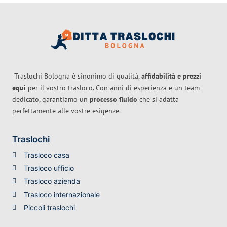
Traslochi Bologna è sinonimo di qualità,
affidabilità e prezzi
equi
per il vostro trasloco. Con anni di esperienza e un team
dedicato, garantiamo un
processo fluido
che si adatta
perfettamente alle vostre esigenze.
Traslochi
Trasloco casa
Trasloco ufficio
Trasloco azienda
Trasloco internazionale
Piccoli traslochi