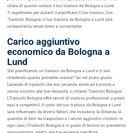
chiara di quanto costerà il tuo trasloco da Bologna a Lund.
Ti aspettiamo per aiutarti a pianificare il tuo trasloco. Con
‘Traslochi Bologna’, il tuo trasloco da Bologna a Lund sarà
un’esperienza senza stress e conveniente.
Carico aggiuntivo
economico da Bologna a
Lund
Stai pianificando un trasloco da Bologna a Lund e ti stai
chiedendo quanto potrebbe costare? Sei nel posto giusto.
L’azienda di traslochi che stai cercando esiste ed è pronta a
venire incontro alle tue necessità: si chiama ‘Traslochi Bologna’.
L’Traslochi Bologna offre servizi di trasloco professionali a prezzi
equi e competitivi. Il costo del tuo trasloco da Bologna a Lund
sarà influenzato da diversi fattori, che includono la distanza, la
quantità di beni da trasportare e i servizi aggiuntivi richiesti. In
ogni caso, l’Traslochi Bologna è in grado di fornire un preventivo
personalizzato, adatto alle tue esigenze specifiche.