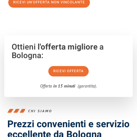
RICEVI UN'OFFERTA NON VINCOLANTE
100% non vincolante – Risposta garantita entro 15 minuti.
Ottieni
l'offerta migliore
a
Bologna:
RICEVI OFFERTA
Offerta
in 15 minuti
(garantita).
CHI SIAMO
Prezzi convenienti e servizio
eccellente da Bologna