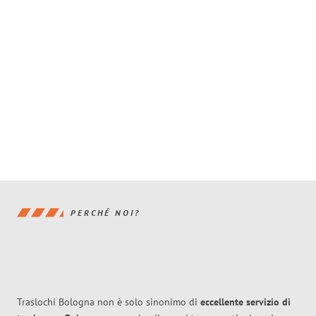
PERCHÉ NOI?
Traslochi Bologna non è solo sinonimo di
eccellente
servizio di