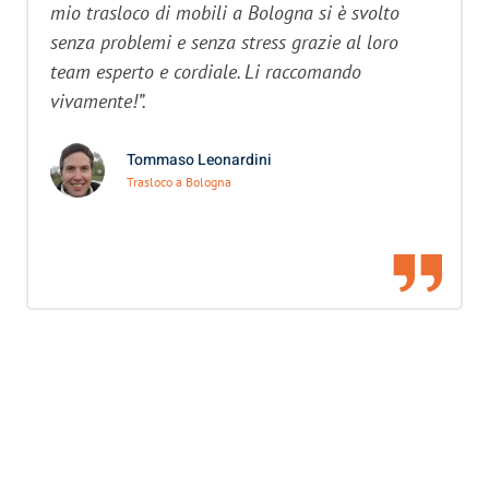
mio trasloco di mobili a Bologna si è svolto
senza problemi e senza stress grazie al loro
team esperto e cordiale. Li raccomando
vivamente!”.
Tommaso Leonardini
Trasloco a Bologna