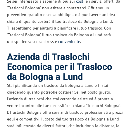
Se sei interessato a saperne di più sui
costi
e i servizi offerti da
‘Traslochi Bologna’, non esitare a contattarci. Offriamo un
preventivo gratuito e senza obbligo, così puoi avere un’idea
chiara di quanto costerà il tuo trasloco da Bologna a Lund.
Ti aspettiamo per aiutarti a pianificare il tuo trasloco. Con
‘Traslochi Bologna’, il tuo trasloco da Bologna a Lund sarà
un’esperienza senza stress e
conveniente
.
Azienda di Traslochi
Economica per il Trasloco
da Bologna a Lund
Stai pianificando un trasloco da Bologna a Lund e ti stai
chiedendo quanto potrebbe costare? Sei nel posto giusto.
L’azienda di traslochi che stai cercando esiste ed è pronta a
venire incontro alle tue necessità: si chiama ‘Traslochi Bologna’.
L’Traslochi Bologna offre servizi di trasloco professionali a prezzi
equi e competitivi. Il costo del tuo trasloco da Bologna a Lund
sarà influenzato da diversi fattori, che includono la distanza, la