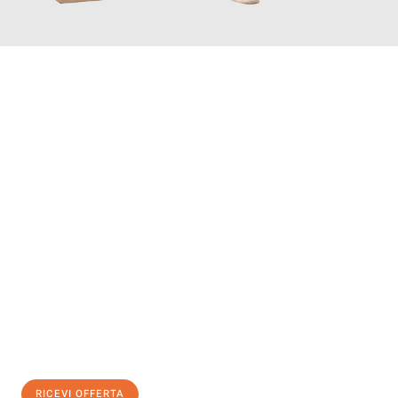
INFORMATI ORA
Scopri con Traslochi Bologna quanto può essere
facile e senza
stress il tuo trasloco a Bologna
. Il nostro team di esperti è
pronto ad assicurarti una transizione senza intoppi nella tua
nuova casa.
Ottieni subito
un'offerta non vincolante
e
risparmia € 100:
RICEVI OFFERTA
0299948957