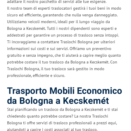
adattare il nostro pacchetto di servizi alle tue esigenze.
Il nostro team di esperti traslocatori gestirà i tuoi beni in modo
sicuro ed efficiente, garantendo che nulla venga danneggiato.
Utilizziamo veicoli moderni, ideali per il lungo viaggio da
Bologna a Kecskemét. Tutti i nostri dipendenti sono esperti e
addestrati per garantire un processo di trasloco senza intoppi.
Ti incoraggiamo a contattare Traslochi Bologna per ulteriori
informazioni sui costi e sui servizi. Offriamo un preventivo
gratuito e senza impegno, che ti aiuterà a capire meglio quanto
potrebbe costare il tuo trasloco da Bologna a Kecskemét. Con
Traslochi Bologna, il tuo trasloco sarà gestito in modo
professionale, efficiente e sicuro.
Trasporto Mobili Economico
da Bologna a Kecskemét
Stai pianificando un trasloco da Bologna a Kecskemét e ti stai
chiedendo quanto potrebbe costare? La nostra Traslochi
Bologna ti offre servizi di trasloco professionali a prezzi equi,
aiutandoti a capire i costi associati al tuo trasloco.