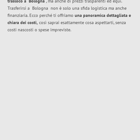
trasloco
a
Bologna
, ma anche di prezzi trasparenti ed equi.
Trasferirsi a
Bologna
non è solo una sfida logistica ma anche
finanziaria. Ecco perché ti offriamo
una panoramica dettagliata e
chiara dei costi,
così saprai esattamente cosa aspettarti, senza
costi nascosti o spese impreviste.