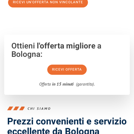
RICEVI UN'OFFERTA NON VINCOLANTE
100% non vincolante – Risposta garantita entro 15 minuti.
Ottieni
l'offerta migliore
a
Bologna:
RICEVI OFFERTA
Offerta
in 15 minuti
(garantita).
CHI SIAMO
Prezzi convenienti e servizio
eccellente da Bologna