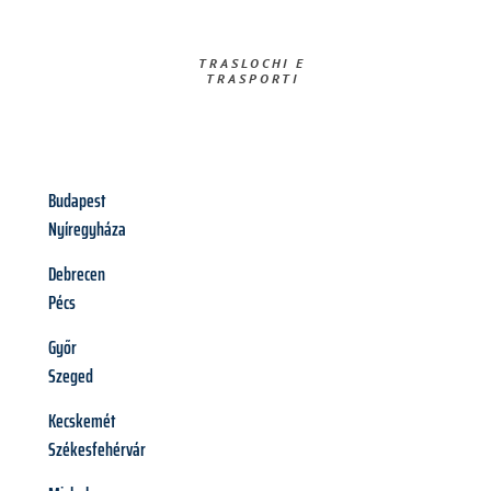
TRASLOCHI E
TRASPORTI​
Budapest
Nyíregyháza
Debrecen
Pécs
Győr
Szeged
Kecskemét
Székesfehérvár