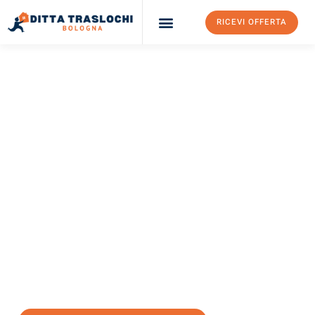
RICEVI OFFERTA
Ditta Traslochi Bologna
Servizi Traslochi Bologna
Costi e prezzi
TRASLOCHI BOLOGNA
Traslochi Bologna
Kecskemét
Il tuo trasloco Bologna Kecskemét può essere così facile!
Sperimenta il nostro
servizio di prima classe
e assicurati i
migliori prezzi in Bologna
.
Richiedo ora la tua offerta personalizzata e fai il primo passo
verso un trasloco senza stress a Kecskemét