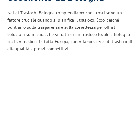
Noi di Traslochi Bologna comprendiamo che i costi sono un
fattore cruciale quando si pianifica il trasloco. Ecco perché
puntiamo sulla
trasparenza e sulla correttezza
per offrirti
soluzioni su misura. Che si tratti di un trasloco locale a Bologna
o di un trasloco in tutta Europa, garantiamo servizi di trasloco di
alta qualità a prezzi competitivi.