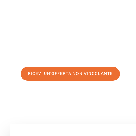
Burgas
Il tuo trasloco Bologna Burgas può essere così facile! S
servizio di prima classe
e assicurati i
migliori prezzi in
Richiedo ora la tua offerta personalizzata e fai il prim
trasloco senza stress a Burgas
RICEVI UN'OFFERTA NON VINCOLANTE
100% non vincolante – Risposta garantita entro 15 minuti.