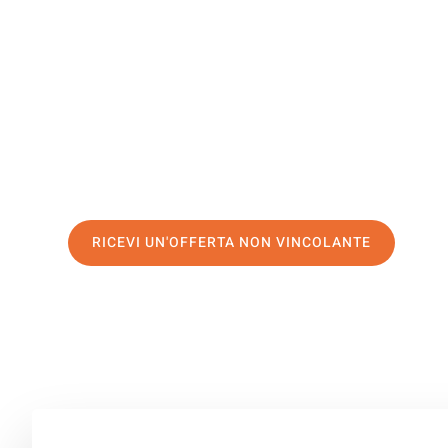
Stara Zag
Il tuo trasloco Bologna Stara Zagora può essere così fac
nostro
servizio di prima classe
e assicurati i
migliori pr
Richiedo ora la tua offerta personalizzata e fai il prim
trasloco senza stress a Stara Zagora
RICEVI UN'OFFERTA NON VINCOLANTE
100% non vincolante – Risposta garantita entro 15 minuti.