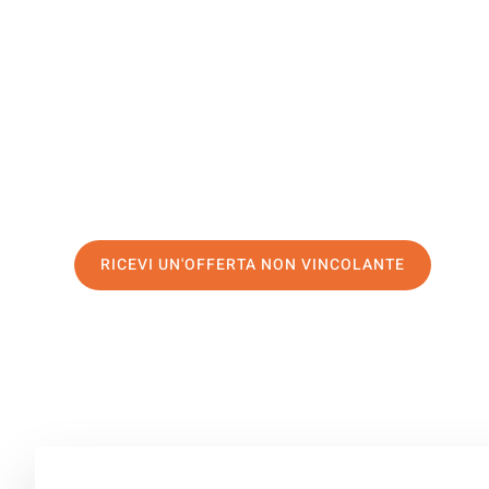
Copenagh
Il tuo trasloco Bologna Copenaghen può essere così fac
servizio di prima classe
e assicurati i
migliori prezzi in
Richiedo ora la tua offerta personalizzata e fai il prim
trasloco senza stress a Copenaghen
RICEVI UN'OFFERTA NON VINCOLANTE
100% non vincolante – Risposta garantita entro 15 minuti.