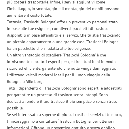
più costerà trasportarle. Infine, i servizi aggiuntivi come
l’imballaggio, lo smontaggio e il montaggio dei mobili possono
aumentare il costo totale.
Tuttavia, ‘Traslochi Bologna’ offre un preventivo personalizzato
in base alle tue esigenze, con diversi pacchetti di trasloco
disponibili in base all’ambito e ai servizi. Che tu stia traslocando
un piccolo appartamento o una grande casa, ‘Traslochi Bologna’
ha un pacchetto che si adatta alle tue esigenze.
Un altro vantaggio di scegliere ‘Traslochi Bologna’ è che
forniscono traslocatori esperti per gestire i tuoi beni in modo
sicuro ed efficiente, garantendo che nulla venga danneggiato.
Utilizzano veicoli moderni ideali per il lungo viaggio dalla
Bologna a Silkeborg.
Tutti i dipendenti di ‘Traslochi Bologna’ sono esperti e addestrati
per garantire un processo di trasloco senza intoppi. Sono
dedicati a rendere il tuo trasloco il più semplice e senza stress
possibile.
Se sei interessato a saperne di più sui costi e i servizi di trasloco,
ti incoraggiamo a contattare ‘Traslochi Bologna’ per ulteriori
informazioni. Offrono un preventivo gratuito e senza obbligo,