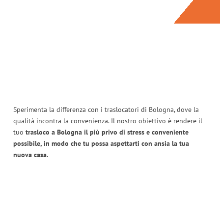
Sperimenta la differenza con i traslocatori di Bologna, dove la
qualità incontra la convenienza. Il nostro obiettivo è rendere il
tuo
trasloco a Bologna il più privo di stress e conveniente
possibile, in modo che tu possa aspettarti con ansia la tua
nuova casa.