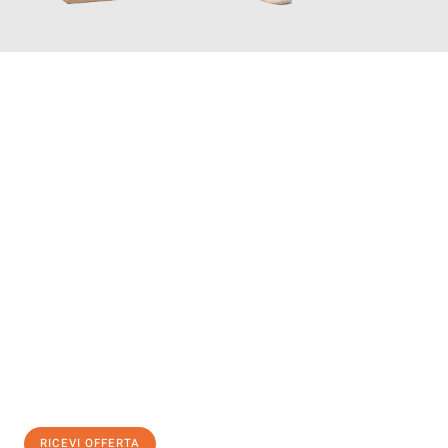
INFORMATI ORA
Scopri con Traslochi Bologna quanto può essere
facile e senza
stress il tuo trasloco a Bologna
. Il nostro team di esperti è
pronto ad assicurarti una transizione senza intoppi nella tua
nuova casa.
Ottieni subito
un'offerta non vincolante
e
risparmia € 100:
RICEVI OFFERTA
0299948957