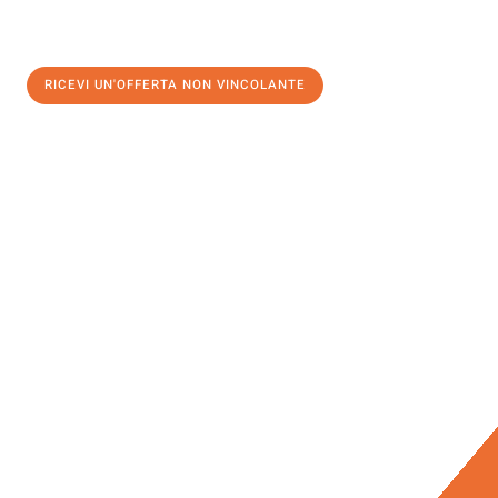
RICEVI UN'OFFERTA NON VINCOLANTE