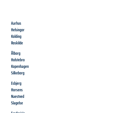
Aarhus
Helsingor
Kolding
Roskilde
Ålborg
Holstebro
Kopenhagen
Silkeborg
Esbjerg
Horsens
Naestved
Slagelse