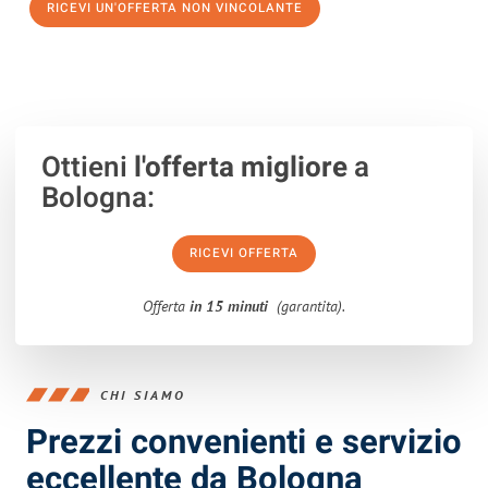
RICEVI UN'OFFERTA NON VINCOLANTE
100% non vincolante – Risposta garantita entro 15 minuti.
Ottieni
l'offerta migliore
a
Bologna:
RICEVI OFFERTA
Offerta
in 15 minuti
(garantita).
CHI SIAMO
Prezzi convenienti e servizio
eccellente da Bologna