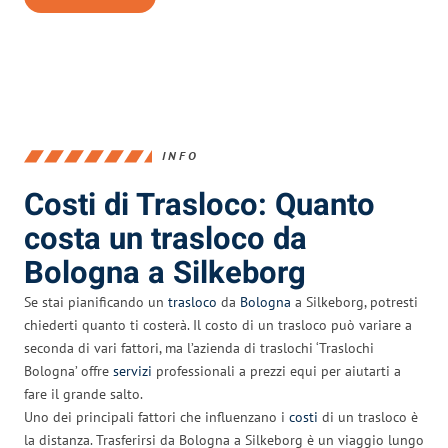
INFO
Costi di Trasloco: Quanto
costa un trasloco da
Bologna a Silkeborg
Se stai pianificando un
trasloco
da
Bologna
a Silkeborg, potresti
chiederti quanto ti costerà. Il costo di un trasloco può variare a
seconda di vari fattori, ma l’azienda di traslochi ‘Traslochi
Bologna’ offre
servizi
professionali a prezzi equi per aiutarti a
fare il grande salto.
Uno dei principali fattori che influenzano i
costi
di un trasloco è
la distanza. Trasferirsi da Bologna a Silkeborg è un viaggio lungo