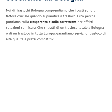
Noi di Traslochi Bologna comprendiamo che i costi sono un
fattore cruciale quando si pianifica il trasloco. Ecco perché
puntiamo sulla
trasparenza e sulla correttezza
per offrirti
soluzioni su misura. Che si tratti di un trasloco locale a Bologna
o di un trasloco in tutta Europa, garantiamo servizi di trasloco di
alta qualità a prezzi competitivi.