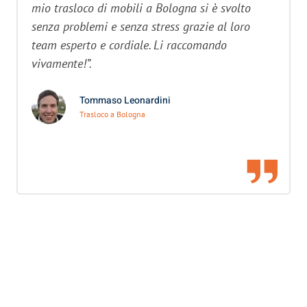
mio trasloco di mobili a Bologna si è svolto
senza problemi e senza stress grazie al loro
team esperto e cordiale. Li raccomando
vivamente!”.
Tommaso Leonardini
Trasloco a Bologna