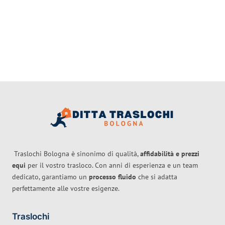
Traslochi Bologna è sinonimo di qualità,
affidabilità e prezzi
equi
per il vostro trasloco. Con anni di esperienza e un team
dedicato, garantiamo un
processo fluido
che si adatta
perfettamente alle vostre esigenze.
Traslochi