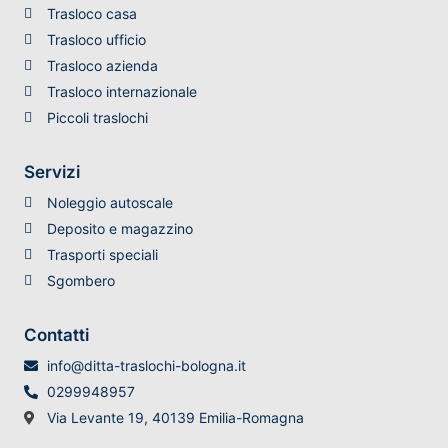
Trasloco casa
Trasloco ufficio
Trasloco azienda
Trasloco internazionale
Piccoli traslochi
Servizi
Noleggio autoscale
Deposito e magazzino
Trasporti speciali
Sgombero
Contatti
info@ditta-traslochi-bologna.it
0299948957
Via Levante 19, 40139 Emilia-Romagna