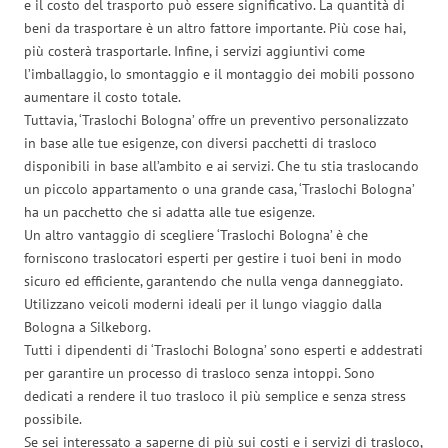
e il costo del trasporto può essere significativo. La quantità di
beni da trasportare è un altro fattore importante. Più cose hai,
più costerà trasportarle. Infine, i servizi aggiuntivi come
l’imballaggio, lo smontaggio e il montaggio dei mobili possono
aumentare il costo totale.
Tuttavia, ‘Traslochi Bologna’ offre un preventivo personalizzato
in base alle tue esigenze, con diversi pacchetti di trasloco
disponibili in base all’ambito e ai servizi. Che tu stia traslocando
un piccolo appartamento o una grande casa, ‘Traslochi Bologna’
ha un pacchetto che si adatta alle tue esigenze.
Un altro vantaggio di scegliere ‘Traslochi Bologna’ è che
forniscono traslocatori esperti per gestire i tuoi beni in modo
sicuro ed efficiente, garantendo che nulla venga danneggiato.
Utilizzano veicoli moderni ideali per il lungo viaggio dalla
Bologna a Silkeborg.
Tutti i dipendenti di ‘Traslochi Bologna’ sono esperti e addestrati
per garantire un processo di trasloco senza intoppi. Sono
dedicati a rendere il tuo trasloco il più semplice e senza stress
possibile.
Se sei interessato a saperne di più sui costi e i servizi di trasloco,