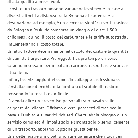
di alta qualità a prezzi equi.
I costi di un trasloco possono variare notevolmente in base a
diversi fattori. La distanza tra la Bologna di partenza e la
destinazione, ad esempio, è un elemento significativo. Il trasloco
da Bologna a Roskilde comporta un viaggio di oltre 1.500
chilometri, quindi il costo del carburante e le tariffe autostradali
influenzeranno il costo totale.
Un altro fattore determinante nel calcolo del costo è la quantità
di beni da trasportare. Più oggetti hai, più tempo e risorse
saranno necessarie per imballare, caricare, trasportare e scaricare
i tuoi beni.
Infine, i servizi aggiuntivi come l’imballaggio professionale,
l’installazione di mobili o la fornitura di scatole di trasloco
possono influire sul costo finale.
L’azienda offre un preventivo personalizzato basato sulle
esigenze del cliente. Offriamo diversi pacchetti di trasloco in
base all’ambito e ai servizi richiesti. Che tu abbia bisogno di un
servizio completo di imballaggio e smontaggio o semplicemente
di un trasporto, abbiamo l’opzione giusta per te.
Una delle nostre principali priorità è garantire che i tuoi beni