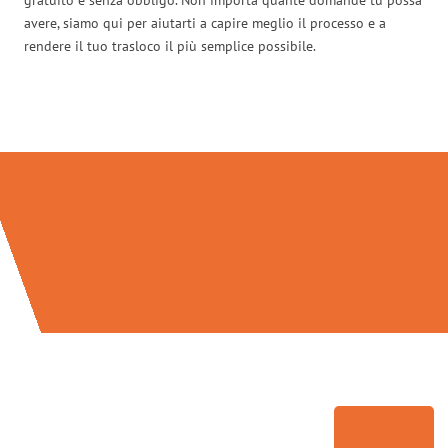
avere, siamo qui per aiutarti a capire meglio il processo e a
rendere il tuo trasloco il più semplice possibile.
Traslochi Bologna in numeri: