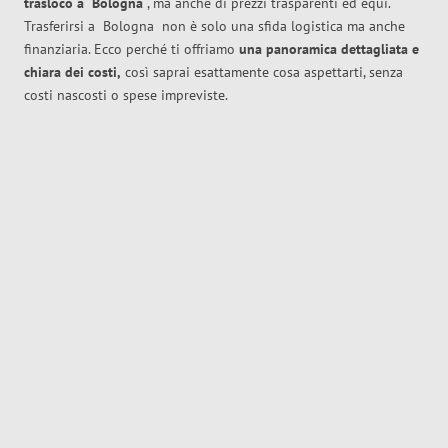
trasloco
a
Bologna
, ma anche di prezzi trasparenti ed equi.
Trasferirsi a
Bologna
non è solo una sfida logistica ma anche
finanziaria. Ecco perché ti offriamo
una panoramica dettagliata e
chiara dei costi,
così saprai esattamente cosa aspettarti, senza
costi nascosti o spese impreviste.