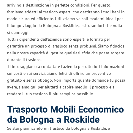
arrivino a destinazione in perfette condizioni. Per questo,
forniamo addetti al trasloco esperti che gestiranno i tuoi beni in
modo sicuro ed efficiente. Utilizziamo veicoli moderni ideali per
il lungo viaggio da Bologna a Roskilde, assicurandoci che nulla
si danneggi.
Tutti i dipendenti dell’azienda sono esperti e formati per
garantire un processo di trasloco senza problemi. Siamo fiduciosi
nella nostra capacità di gestire qualsiasi sfida che possa sorgere
durante il trasloco.
Ti incoraggiamo a contattare l’azienda per ulteriori informazioni
sui costi e sui servizi. Siamo felici di offrire un preventivo
gratuito e senza obbligo. Non importa quante domande tu possa
avere, siamo qui per aiutarti a capire meglio il processo e a
rendere il tuo trasloco il più semplice possibile.
Trasporto Mobili Economico
da Bologna a Roskilde
Se stai pianificando un trasloco da Bologna a Roskilde, è