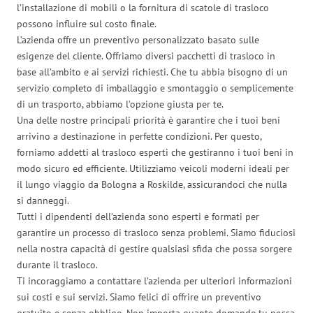
l’installazione di mobili o la fornitura di scatole di trasloco
possono influire sul costo finale.
L’azienda offre un preventivo personalizzato basato sulle
esigenze del cliente. Offriamo diversi pacchetti di trasloco in
base all’ambito e ai servizi richiesti. Che tu abbia bisogno di un
servizio completo di imballaggio e smontaggio o semplicemente
di un trasporto, abbiamo l’opzione giusta per te.
Una delle nostre principali priorità è garantire che i tuoi beni
arrivino a destinazione in perfette condizioni. Per questo,
forniamo addetti al trasloco esperti che gestiranno i tuoi beni in
modo sicuro ed efficiente. Utilizziamo veicoli moderni ideali per
il lungo viaggio da Bologna a Roskilde, assicurandoci che nulla
si danneggi.
Tutti i dipendenti dell’azienda sono esperti e formati per
garantire un processo di trasloco senza problemi. Siamo fiduciosi
nella nostra capacità di gestire qualsiasi sfida che possa sorgere
durante il trasloco.
Ti incoraggiamo a contattare l’azienda per ulteriori informazioni
sui costi e sui servizi. Siamo felici di offrire un preventivo
gratuito e senza obbligo. Non importa quante domande tu possa