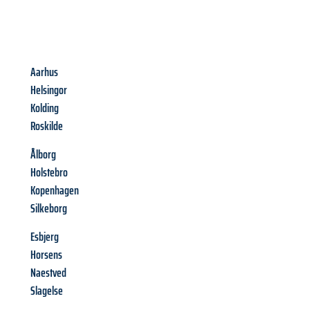
Aarhus
Helsingor
Kolding
Roskilde
Ålborg
Holstebro
Kopenhagen
Silkeborg
Esbjerg
Horsens
Naestved
Slagelse