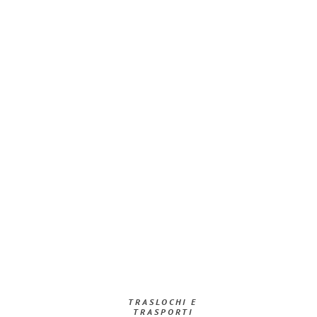
TRASLOCHI E
TRASPORTI​