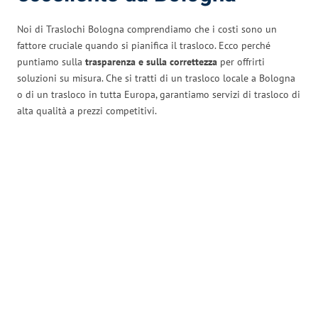
Noi di Traslochi Bologna comprendiamo che i costi sono un
fattore cruciale quando si pianifica il trasloco. Ecco perché
puntiamo sulla
trasparenza e sulla correttezza
per offrirti
soluzioni su misura. Che si tratti di un trasloco locale a Bologna
o di un trasloco in tutta Europa, garantiamo servizi di trasloco di
alta qualità a prezzi competitivi.