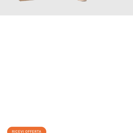
INFORMATI ORA
Scopri con Traslochi Bologna quanto può essere
facile e senza
stress il tuo trasloco a Bologna
. Il nostro team di esperti è
pronto ad assicurarti una transizione senza intoppi nella tua
nuova casa.
Ottieni subito
un'offerta non vincolante
e
risparmia € 100:
RICEVI OFFERTA
0299948957