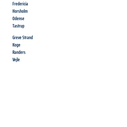
Fredericia
Horsholm
Odense
Tastrup
Greve Strand
Koge
Randers
Vejle
Richiedi ora la tua
offerta
al
miglior
prezzo !