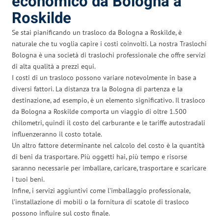
economico da Bologna a
Roskilde
Se stai pianificando un trasloco da Bologna a Roskilde, è
naturale che tu voglia capire i costi coinvolti. La nostra Traslochi
Bologna è una società di traslochi professionale che offre servizi
di alta qualità a prezzi equi.
I costi di un trasloco possono variare notevolmente in base a
diversi fattori. La distanza tra la Bologna di partenza e la
destinazione, ad esempio, è un elemento significativo. Il trasloco
da Bologna a Roskilde comporta un viaggio di oltre 1.500
chilometri, quindi il costo del carburante e le tariffe autostradali
influenzeranno il costo totale.
Un altro fattore determinante nel calcolo del costo è la quantità
di beni da trasportare. Più oggetti hai, più tempo e risorse
saranno necessarie per imballare, caricare, trasportare e scaricare
i tuoi beni.
Infine, i servizi aggiuntivi come l’imballaggio professionale,
l’installazione di mobili o la fornitura di scatole di trasloco
possono influire sul costo finale.