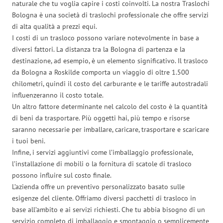
naturale che tu voglia capire i costi coinvolti. La nostra Traslochi
Bologna è una società di traslochi professionale che offre servizi
di alta qualità a prezzi equi.
I costi di un trasloco possono variare notevolmente in base a
diversi fattori. La distanza tra la Bologna di partenza e la
destinazione, ad esempio, è un elemento significativo. Il trasloco
da Bologna a Roskilde comporta un viaggio di oltre 1.500
chilometri, quindi il costo del carburante e le tariffe autostradali
influenzeranno il costo totale.
Un altro fattore determinante nel calcolo del costo è la quantità
di beni da trasportare. Più oggetti hai, più tempo e risorse
saranno necessarie per imballare, caricare, trasportare e scaricare
i tuoi beni.
Infine, i servizi aggiuntivi come l’imballaggio professionale,
l’installazione di mobili o la fornitura di scatole di trasloco
possono influire sul costo finale.
L’azienda offre un preventivo personalizzato basato sulle
esigenze del cliente. Offriamo diversi pacchetti di trasloco in
base all’ambito e ai servizi richiesti. Che tu abbia bisogno di un
servizio completo di imballaggio e smontaggio o semplicemente