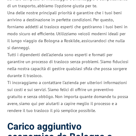
di un trasporto, abbiamo l’opzione giusta per te.
Una delle nostre principali priorità è garantire che i tuoi beni
arrivino a destinazione in perfette condizioni. Per questo,
forniamo addetti al trasloco esperti che gestiranno i tuoi beni in
modo sicuro ed efficiente. Utilizziamo veicoli moderni ideali per
il lungo viaggio da Bologna a Roskilde, assicurandoci che nulla
si danneggi.
Tutti i dipendenti dell’azienda sono esperti e formati per
garantire un processo di trasloco senza problemi. Siamo fiduciosi
nella nostra capacità di gestire qualsiasi sfida che possa sorgere
durante il trasloco.
Ti incoraggiamo a contattare l’azienda per ulteriori informazioni
sui costi e sui servizi. Siamo felici di offrire un preventivo
gratuito e senza obbligo. Non importa quante domande tu possa
avere, siamo qui per aiutarti a capire meglio il processo e a
rendere il tuo trasloco il più semplice possibile.
Carico aggiuntivo