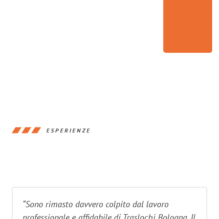
ESPERIENZE
“Sono rimasto davvero colpito dal lavoro
professionale e affidabile di Traslochi Bologna. Il