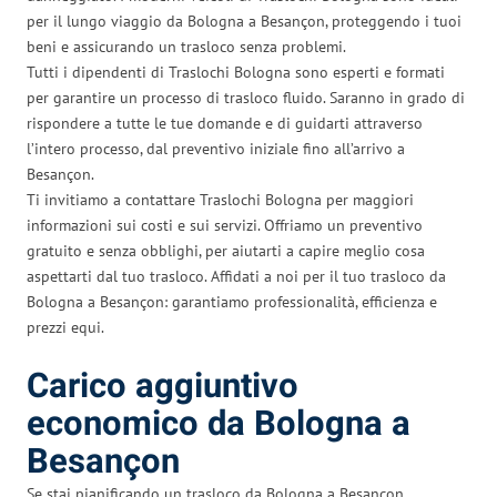
per il lungo viaggio da Bologna a Besançon, proteggendo i tuoi
beni e assicurando un trasloco senza problemi.
Tutti i dipendenti di Traslochi Bologna sono esperti e formati
per garantire un processo di trasloco fluido. Saranno in grado di
rispondere a tutte le tue domande e di guidarti attraverso
l’intero processo, dal preventivo iniziale fino all’arrivo a
Besançon.
Ti invitiamo a contattare Traslochi Bologna per maggiori
informazioni sui costi e sui servizi. Offriamo un preventivo
gratuito e senza obblighi, per aiutarti a capire meglio cosa
aspettarti dal tuo trasloco. Affidati a noi per il tuo trasloco da
Bologna a Besançon: garantiamo professionalità, efficienza e
prezzi equi.
Carico aggiuntivo
economico da Bologna a
Besançon
Se stai pianificando un trasloco da Bologna a Besançon,