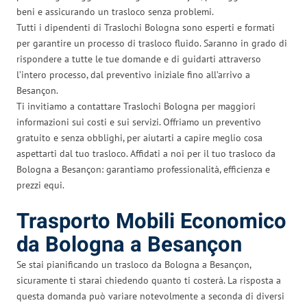
beni e assicurando un trasloco senza problemi.
Tutti i dipendenti di Traslochi Bologna sono esperti e formati
per garantire un processo di trasloco fluido. Saranno in grado di
rispondere a tutte le tue domande e di guidarti attraverso
l’intero processo, dal preventivo iniziale fino all’arrivo a
Besançon.
Ti invitiamo a contattare Traslochi Bologna per maggiori
informazioni sui costi e sui servizi. Offriamo un preventivo
gratuito e senza obblighi, per aiutarti a capire meglio cosa
aspettarti dal tuo trasloco. Affidati a noi per il tuo trasloco da
Bologna a Besançon: garantiamo professionalità, efficienza e
prezzi equi.
Trasporto Mobili Economico
da Bologna a Besançon
Se stai pianificando un trasloco da Bologna a Besançon,
sicuramente ti starai chiedendo quanto ti costerà. La risposta a
questa domanda può variare notevolmente a seconda di diversi