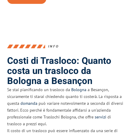
INFO
Costi di Trasloco: Quanto
costa un trasloco da
Bologna a Besançon
Se stai pianificando un trasloco da
Bologna
a Besançon,
sicuramente ti starai chiedendo quanto ti costerà. La risposta a
questa
domanda
può variare notevolmente a seconda di diversi
fattori. Ecco perché è fondamentale affidarsi a un’azienda
professionale come Traslochi Bologna, che offre
servizi
di
trasloco a prezzi equi.
Il costo di un trasloco può essere influenzato da una serie di