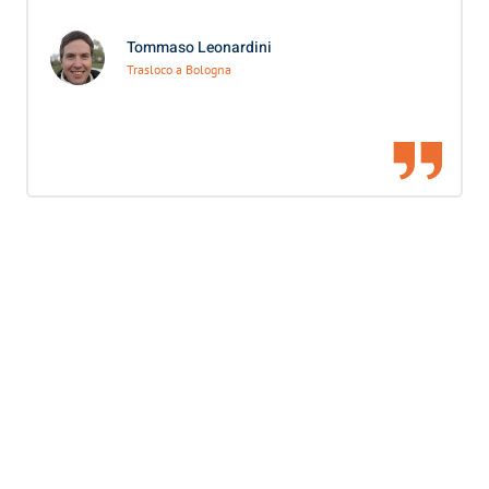
Tommaso Leonardini
Trasloco a Bologna