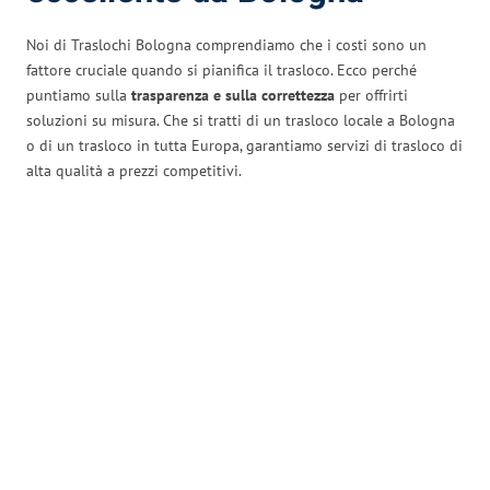
Noi di Traslochi Bologna comprendiamo che i costi sono un
fattore cruciale quando si pianifica il trasloco. Ecco perché
puntiamo sulla
trasparenza e sulla correttezza
per offrirti
soluzioni su misura. Che si tratti di un trasloco locale a Bologna
o di un trasloco in tutta Europa, garantiamo servizi di trasloco di
alta qualità a prezzi competitivi.