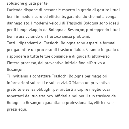
soluzione giusta per te.
L’azienda dispone di personale esperto in grado di gestire i tuoi
beni in modo sicuro ed efficiente, garantendo che nulla venga
danneggiato. I moderni veicoli di Traslochi Bologna sono ideali
per il lungo viaggio da Bologna a Besançon, proteggendo i tuoi
beni e assicurando un trasloco senza problemi.
Tutti i dipendenti di Traslochi Bologna sono esperti e formati
per garantire un processo di trasloco fluido. Saranno in grado di
rispondere a tutte le tue domande e di guidarti attraverso
l’intero processo, dal preventivo iniziale fino all’arrivo a
Besançon.
Ti invitiamo a contattare Traslochi Bologna per maggiori
informazioni sui costi e sui servizi. Offriamo un preventivo
gratuito e senza obblighi, per aiutarti a capire meglio cosa
aspettarti dal tuo trasloco. Affidati a noi per il tuo trasloco da
Bologna a Besançon: garantiamo professionalità, efficienza e
prezzi equi.
Traslochi Bologna in numeri: