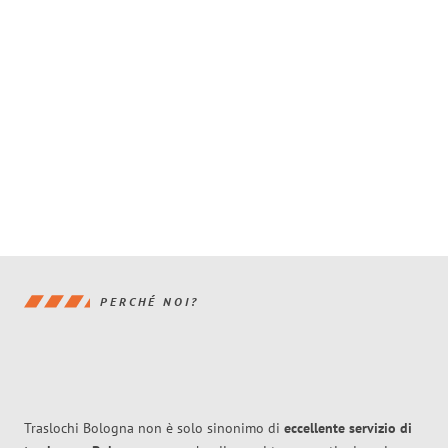
PERCHÉ NOI?
Traslochi Bologna non è solo sinonimo di
eccellente
servizio di