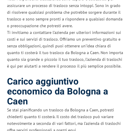
assicurare un processo di trasloco senza intoppi. Sono in grado
di risolvere qualsiasi problema che potrebbe sorgere durante il
trasloco e sono sempre pronti a rispondere a qualsiasi domanda
o preoccupazione che potresti avere.
Ti invitiamo a contattare l’azienda per ulteriori informazioni sui
costi e sui servizi di trasloco. Offriamo un preventivo gratuito e
senza obbligazioni, quindi puoi ottenere un’idea chiara di
quanto ti costerà il tuo trasloco da Bologna a Caen. Non importa
quanto sia grande o piccolo il tuo trasloco, l’azienda di traslochi
è qui per aiutarti a rendere il processo il più semplice possibile.
Carico aggiuntivo
economico da Bologna a
Caen
Se stai pianificando un trasloco da Bologna a Caen, potresti
chiederti quanto ti costerà. Il costo del trasloco può variare
notevolmente a seconda di vari fattori, ma l’azienda di traslochi
offre servizi professionali a prezzi equi.