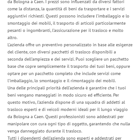
da Bologna a Caen. I prezzi sono influenzati da diversi fattori
come la distanza, la quantità di beni da trasportare e i servizi
aggiuntivi richiesti. Questi possono includere l’imballaggio e lo
smontaggio dei mobili, il trasporto di articoli particolarmente
pesanti o ingombranti, l’assicurazione per il trasloco e molto
altro.
L’azienda offre un preventivo personalizzato in base alle esigenze
del cliente, con diversi pacchetti di trasloco disponibili a
seconda dell’ampiezza e dei servizi. Puoi scegliere un pacchetto
base che copre semplicemente il trasporto dei tuoi beni, oppure
optare per un pacchetto completo che include servizi come
l’imballaggio, lo smontaggio e il rimontaggio dei mobili.
Una delle principali priorità dell’azienda è garantire che i tuoi
beni vengano maneggiati in modo sicuro ed efficiente. Per
questo motivo, l’azienda dispone di una squadra di addetti al
trasloco esperti e di veicoli moderni ideali per il lungo viaggio
da Bologna a Caen. Questi professionisti sono addestrati per
manipolare con cura ogni tipo di oggetto, garantendo che nulla
venga danneggiato durante il trasloco.
Tutti i dipendenti dell’azienda sono esperti e addestrati per