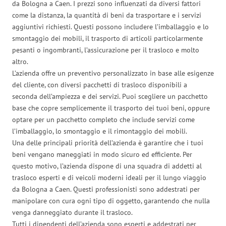
da Bologna a Caen. I prezzi sono influenzati da diversi fattori
come la distanza, la quantità di beni da trasportare e i servizi
aggiuntivi richiesti. Questi possono includere l’imballaggio e lo
smontaggio dei mobili, il trasporto di articoli particolarmente
pesanti o ingombranti, l’assicurazione per il trasloco e molto
altro.
L’azienda offre un preventivo personalizzato in base alle esigenze
del cliente, con diversi pacchetti di trasloco disponibili a
seconda dell’ampiezza e dei servizi. Puoi scegliere un pacchetto
base che copre semplicemente il trasporto dei tuoi beni, oppure
optare per un pacchetto completo che include servizi come
l’imballaggio, lo smontaggio e il rimontaggio dei mobili.
Una delle principali priorità dell’azienda è garantire che i tuoi
beni vengano maneggiati in modo sicuro ed efficiente. Per
questo motivo, l’azienda dispone di una squadra di addetti al
trasloco esperti e di veicoli moderni ideali per il lungo viaggio
da Bologna a Caen. Questi professionisti sono addestrati per
manipolare con cura ogni tipo di oggetto, garantendo che nulla
venga danneggiato durante il trasloco.
Tutti i dipendenti dell’azienda sono esperti e addestrati per