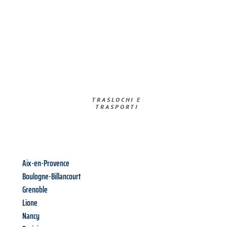
TRASLOCHI E
TRASPORTI​
Aix-en-Provence
Boulogne-Billancourt
Grenoble
Lione
Nancy