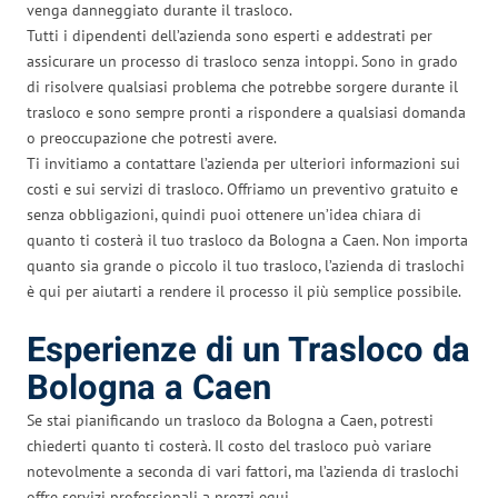
venga danneggiato durante il trasloco.
Tutti i dipendenti dell’azienda sono esperti e addestrati per
assicurare un processo di trasloco senza intoppi. Sono in grado
di risolvere qualsiasi problema che potrebbe sorgere durante il
trasloco e sono sempre pronti a rispondere a qualsiasi domanda
o preoccupazione che potresti avere.
Ti invitiamo a contattare l’azienda per ulteriori informazioni sui
costi e sui servizi di trasloco. Offriamo un preventivo gratuito e
senza obbligazioni, quindi puoi ottenere un’idea chiara di
quanto ti costerà il tuo trasloco da Bologna a Caen. Non importa
quanto sia grande o piccolo il tuo trasloco, l’azienda di traslochi
è qui per aiutarti a rendere il processo il più semplice possibile.
Esperienze di un Trasloco da
Bologna a Caen
Se stai pianificando un trasloco da Bologna a Caen, potresti
chiederti quanto ti costerà. Il costo del trasloco può variare
notevolmente a seconda di vari fattori, ma l’azienda di traslochi
offre servizi professionali a prezzi equi.