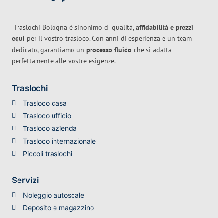
Traslochi Bologna è sinonimo di qualità,
affidabilità e prezzi
equi
per il vostro trasloco. Con anni di esperienza e un team
dedicato, garantiamo un
processo fluido
che si adatta
perfettamente alle vostre esigenze.
Traslochi
Trasloco casa
Trasloco ufficio
Trasloco azienda
Trasloco internazionale
Piccoli traslochi
Servizi
Noleggio autoscale
Deposito e magazzino