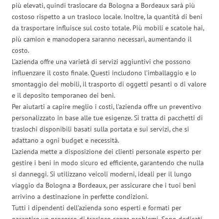
più elevati, quindi traslocare da Bologna a Bordeaux sarà più
costoso rispetto a un trasloco locale. Inoltre, la quantità di beni
da trasportare influisce sul costo totale. Più mobili e scatole hai,
più camion e manodopera saranno necessari, aumentando il
costo.
L’azienda offre una varietà di servizi aggiuntivi che possono
influenzare il costo finale. Questi includono l’imballaggio e lo
smontaggio dei mobili, il trasporto di oggetti pesanti o di valore
e il deposito temporaneo dei beni.
Per aiutarti a capire meglio i costi, l’azienda offre un preventivo
personalizzato in base alle tue esigenze. Si tratta di pacchetti di
traslochi disponibili basati sulla portata e sui servizi, che si
adattano a ogni budget e necessità.
L’azienda mette a disposizione dei clienti personale esperto per
gestire i beni in modo sicuro ed efficiente, garantendo che nulla
si danneggi. Si utilizzano veicoli moderni, ideali per il lungo
viaggio da Bologna a Bordeaux, per assicurare che i tuoi beni
arrivino a destinazione in perfette condizioni.
Tutti i dipendenti dell’azienda sono esperti e formati per
garantire un processo di trasloco senza problemi. Sono dedicati