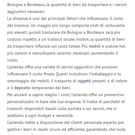
Bologna e Bordeaux, la quantità di beni da trasportare e i servizi
aggiuntivi necessari.
La distanza è uno dei principali fattori che influenzano il costo
del trasloco. Un viaggio più lungo comporta costi di carburante
più elevati, quindi traslocare da Bologna a Bordeaux sarà più
costoso rispetto a un trasloco locale. Inoltre, la quantità di beni
da trasportare influisce sul costo totale. Più
mobili
e scatole hai,
più camion e manodopera saranno necessari, aumentando il
costo.
L’azienda offre una varietà di servizi aggiuntivi che possono
influenzare il costo finale. Questi includono l’imballaggio e lo
smontaggio dei mobili, il trasporto di
oggetti
pesanti o di valore
e il
deposito
temporaneo dei beni.
Per aiutarti a capire meglio i costi, l’azienda offre un preventivo
personalizzato in base alle tue esigenze. Si tratta di pacchetti di
traslochi disponibili basati sulla portata e sui servizi, che si
adattano a ogni budget e necessità.
L’azienda mette a disposizione dei clienti personale esperto per
gestire i beni in modo sicuro ed efficiente, garantendo che nulla