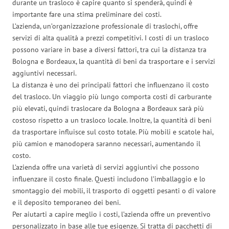
durante un trasloco è capire quanto si spenderà, quindi è
importante fare una stima preliminare dei costi.
L’azienda, un’organizzazione professionale di traslochi, offre
servizi di alta qualità a prezzi competitivi. I costi di un trasloco
possono variare in base a diversi fattori, tra cui la distanza tra
Bologna e Bordeaux, la quantità di beni da trasportare e i servizi
aggiuntivi necessari.
La distanza è uno dei principali fattori che influenzano il costo
del trasloco. Un viaggio più lungo comporta costi di carburante
più elevati, quindi traslocare da Bologna a Bordeaux sarà più
costoso rispetto a un trasloco locale. Inoltre, la quantità di beni
da trasportare influisce sul costo totale. Più mobili e scatole hai,
più camion e manodopera saranno necessari, aumentando il
costo.
L’azienda offre una varietà di servizi aggiuntivi che possono
influenzare il costo finale. Questi includono l’imballaggio e lo
smontaggio dei mobili, il trasporto di oggetti pesanti o di valore
e il deposito temporaneo dei beni.
Per aiutarti a capire meglio i costi, l’azienda offre un preventivo
personalizzato in base alle tue esigenze. Si tratta di pacchetti di