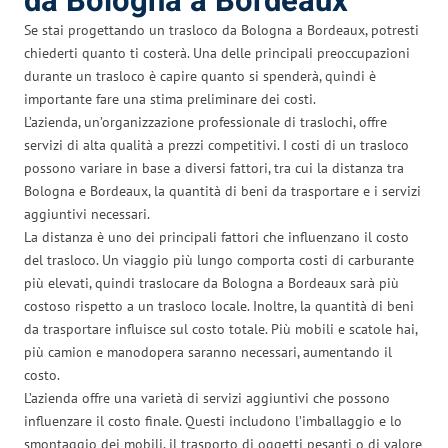
da Bologna a Bordeaux
Se stai progettando un trasloco da Bologna a Bordeaux, potresti
chiederti quanto ti costerà. Una delle principali preoccupazioni
durante un trasloco è capire quanto si spenderà, quindi è
importante fare una stima preliminare dei costi.
L’azienda, un’organizzazione professionale di traslochi, offre
servizi di alta qualità a prezzi competitivi. I costi di un trasloco
possono variare in base a diversi fattori, tra cui la distanza tra
Bologna e Bordeaux, la quantità di beni da trasportare e i servizi
aggiuntivi necessari.
La distanza è uno dei principali fattori che influenzano il costo
del trasloco. Un viaggio più lungo comporta costi di carburante
più elevati, quindi traslocare da Bologna a Bordeaux sarà più
costoso rispetto a un trasloco locale. Inoltre, la quantità di beni
da trasportare influisce sul costo totale. Più mobili e scatole hai,
più camion e manodopera saranno necessari, aumentando il
costo.
L’azienda offre una varietà di servizi aggiuntivi che possono
influenzare il costo finale. Questi includono l’imballaggio e lo
smontaggio dei mobili, il trasporto di oggetti pesanti o di valore