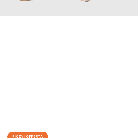
INFORMATI ORA
Scopri con Traslochi Bologna quanto può essere
facile e senza
stress il tuo trasloco a Bologna
. Il nostro team di esperti è
pronto ad assicurarti una transizione senza intoppi nella tua
nuova casa.
Ottieni subito
un'offerta non vincolante
e
risparmia € 100:
RICEVI OFFERTA
0299948957