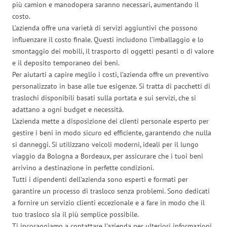
più camion e manodopera saranno necessari, aumentando il
costo.
L’azienda offre una varietà di servizi aggiuntivi che possono
influenzare il costo finale. Questi includono l’imballaggio e lo
smontaggio dei mobili, il trasporto di oggetti pesanti o di valore
e il deposito temporaneo dei beni.
Per aiutarti a capire meglio i costi, l’azienda offre un preventivo
personalizzato in base alle tue esigenze. Si tratta di pacchetti di
traslochi disponibili basati sulla portata e sui servizi, che si
adattano a ogni budget e necessità.
L’azienda mette a disposizione dei clienti personale esperto per
gestire i beni in modo sicuro ed efficiente, garantendo che nulla
si danneggi. Si utilizzano veicoli moderni, ideali per il lungo
viaggio da Bologna a Bordeaux, per assicurare che i tuoi beni
arrivino a destinazione in perfette condizioni.
Tutti i dipendenti dell’azienda sono esperti e formati per
garantire un processo di trasloco senza problemi. Sono dedicati
a fornire un servizio clienti eccezionale e a fare in modo che il
tuo trasloco sia il più semplice possibile.
Ti incoraggiamo a contattare l’azienda per ulteriori informazioni