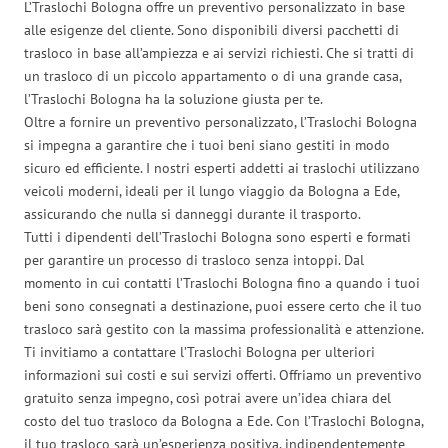
L’Traslochi Bologna offre un preventivo personalizzato in base
alle esigenze del cliente. Sono disponibili diversi pacchetti di
trasloco in base all’ampiezza e ai servizi richiesti. Che si tratti di
un trasloco di un piccolo appartamento o di una grande casa,
l’Traslochi Bologna ha la soluzione giusta per te.
Oltre a fornire un preventivo personalizzato, l’Traslochi Bologna
si impegna a garantire che i tuoi beni siano gestiti in modo
sicuro ed efficiente. I nostri esperti addetti ai traslochi utilizzano
veicoli moderni, ideali per il lungo viaggio da Bologna a Ede,
assicurando che nulla si danneggi durante il trasporto.
Tutti i dipendenti dell’Traslochi Bologna sono esperti e formati
per garantire un processo di trasloco senza intoppi. Dal
momento in cui contatti l’Traslochi Bologna fino a quando i tuoi
beni sono consegnati a destinazione, puoi essere certo che il tuo
trasloco sarà gestito con la massima professionalità e attenzione.
Ti invitiamo a contattare l’Traslochi Bologna per ulteriori
informazioni sui costi e sui servizi offerti. Offriamo un preventivo
gratuito senza impegno, così potrai avere un’idea chiara del
costo del tuo trasloco da Bologna a Ede. Con l’Traslochi Bologna,
il tuo trasloco sarà un’esperienza positiva, indipendentemente