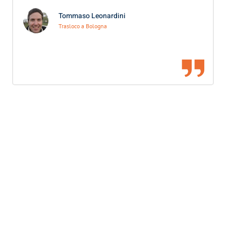
Tommaso Leonardini
Trasloco a Bologna