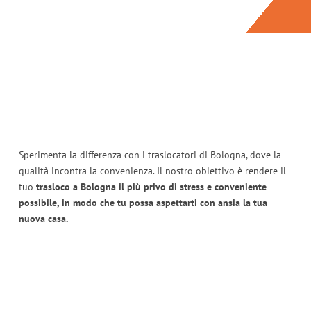
Sperimenta la differenza con i traslocatori di Bologna, dove la
qualità incontra la convenienza. Il nostro obiettivo è rendere il
tuo
trasloco a Bologna il più privo di stress e conveniente
possibile, in modo che tu possa aspettarti con ansia la tua
nuova casa.