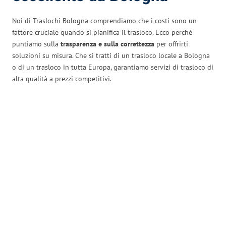
Noi di Traslochi Bologna comprendiamo che i costi sono un
fattore cruciale quando si pianifica il trasloco. Ecco perché
puntiamo sulla
trasparenza e sulla correttezza
per offrirti
soluzioni su misura. Che si tratti di un trasloco locale a Bologna
o di un trasloco in tutta Europa, garantiamo servizi di trasloco di
alta qualità a prezzi competitivi.