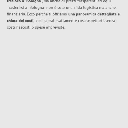
trasloco
a
Bologna
, ma anche di prezzi trasparenti ed equi.
Trasferirsi a
Bologna
non è solo una sfida logistica ma anche
finanziaria. Ecco perché ti offriamo
una panoramica dettagliata e
chiara dei costi,
così saprai esattamente cosa aspettarti, senza
costi nascosti o spese impreviste.