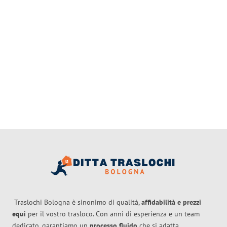
Traslochi Bologna è sinonimo di qualità,
affidabilità e prezzi
equi
per il vostro trasloco. Con anni di esperienza e un team
dedicato, garantiamo un
processo fluido
che si adatta