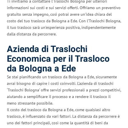
Ti invitiamo a contattare l’Traslochi Bologna per ulteriori
informazioni sui costi e sui servizi offerti. Offriamo un preventivo
gratuito senza impegno, così potrai avere un’idea chiara del
costo del tuo trasloco da Bologna a Ede. Con l’Traslochi Bologna,
il tuo trasloco sarà un’esperienza positiva, indipendentemente
dalla distanza da percorrere.
Azienda di Traslochi
Economica per il Trasloco
da Bologna a Ede
Se stai pianificando un trasloco da Bologna a Ede, sicuramente
avrai bisogno di capire i costi coinvolti. L’azienda di traslochi
‘Traslochi Bologna’ offre servizi professionali a prezzi competitivi,
aiutando a semplificare il processo e a rendere il trasloco il
meno stressante possibile.
Il costo del trasloco da Bologna a Ede, come qualsiasi altro
trasloco, è influenzato da vari fattori. La distanza da percorrere è
uno dei fattori principali, così come la quantità di beni da