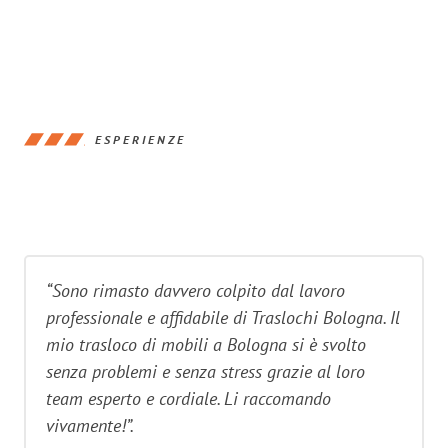
ESPERIENZE
“Sono rimasto davvero colpito dal lavoro
professionale e affidabile di Traslochi Bologna. Il
mio trasloco di mobili a Bologna si è svolto
senza problemi e senza stress grazie al loro
team esperto e cordiale. Li raccomando
vivamente!”.