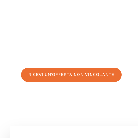
Zoetermee
Il tuo trasloco Bologna Zoetermeer può essere così faci
servizio di prima classe
e assicurati i
migliori prezzi in
Richiedo ora la tua offerta personalizzata e fai il prim
trasloco senza stress a Zoetermeer
RICEVI UN'OFFERTA NON VINCOLANTE
100% non vincolante – Risposta garantita entro 15 minuti.