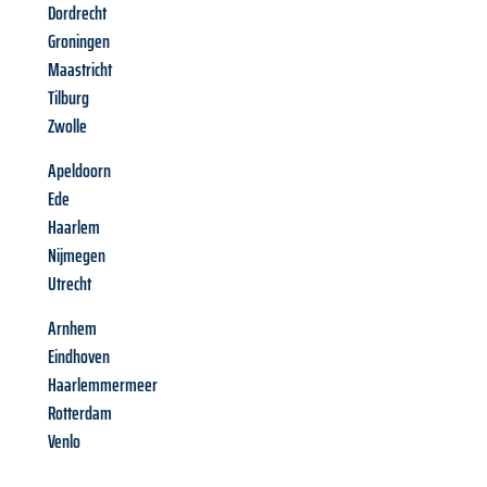
Dordrecht
Groningen
Maastricht
Tilburg
Zwolle
Apeldoorn
Ede
Haarlem
Nijmegen
Utrecht
Arnhem
Eindhoven
Haarlemmermeer
Rotterdam
Venlo