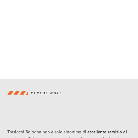
PERCHÉ NOI?
Traslochi Bologna non è solo sinonimo di
eccellente
servizio di