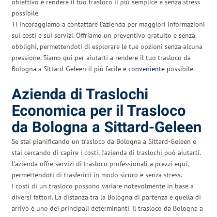
obiettivo è rendere il tuo trasloco il più semplice e senza stress
possibile.
Ti incoraggiamo a contattare l’azienda per maggiori informazioni
sui costi e sui servizi. Offriamo un preventivo gratuito e senza
obblighi, permettendoti di esplorare le tue opzioni senza alcuna
pressione. Siamo qui per aiutarti a rendere il tuo trasloco da
Bologna a Sittard-Geleen il più facile e
conveniente
possibile.
Azienda di Traslochi
Economica per il Trasloco
da Bologna a Sittard-Geleen
Se stai pianificando un trasloco da Bologna a Sittard-Geleen e
stai cercando di capire i costi, l’azienda di traslochi può aiutarti.
L’azienda offre servizi di trasloco professionali a prezzi equi,
permettendoti di trasferirti in modo sicuro e senza stress.
I costi di un trasloco possono variare notevolmente in base a
diversi fattori. La distanza tra la Bologna di partenza e quella di
arrivo è uno dei principali determinanti. Il trasloco da Bologna a