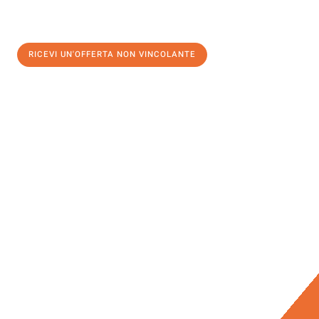
RICEVI UN'OFFERTA NON VINCOLANTE