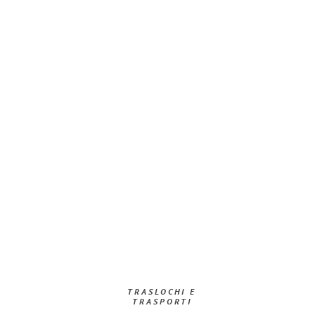
TRASLOCHI E
TRASPORTI​