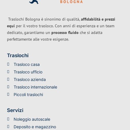
Traslochi Bologna è sinonimo di qualità,
affidabilità e prezzi
equi
per il vostro trasloco. Con anni di esperienza e un team
dedicato, garantiamo un
processo fluido
che si adatta
perfettamente alle vostre esigenze.
Traslochi
Trasloco casa
Trasloco ufficio
Trasloco azienda
Trasloco internazionale
Piccoli traslochi
Servizi
Noleggio autoscale
Deposito e magazzino