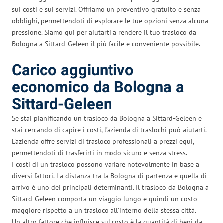
sui costi e sui servizi. Offriamo un preventivo gratuito e senza
obblighi, permettendoti di esplorare le tue opzioni senza alcuna
pressione. Siamo qui per aiutarti a rendere il tuo trasloco da
Bologna a Sittard-Geleen il più facile e conveniente possibile.
Carico aggiuntivo
economico da Bologna a
Sittard-Geleen
Se stai pianificando un trasloco da Bologna a Sittard-Geleen e
stai cercando di capire i costi, l’azienda di traslochi può aiutarti.
L’azienda offre servizi di trasloco professionali a prezzi equi,
permettendoti di trasferirti in modo sicuro e senza stress.
I costi di un trasloco possono variare notevolmente in base a
diversi fattori. La distanza tra la Bologna di partenza e quella di
arrivo è uno dei principali determinanti. Il trasloco da Bologna a
Sittard-Geleen comporta un viaggio lungo e quindi un costo
maggiore rispetto a un trasloco all’interno della stessa città.
Un altro fattore che influisce sul costo è la quantità di beni da