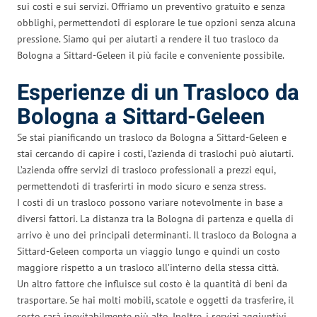
sui costi e sui servizi. Offriamo un preventivo gratuito e senza
obblighi, permettendoti di esplorare le tue opzioni senza alcuna
pressione. Siamo qui per aiutarti a rendere il tuo trasloco da
Bologna a Sittard-Geleen il più facile e conveniente possibile.
Esperienze di un Trasloco da
Bologna a Sittard-Geleen
Se stai pianificando un trasloco da Bologna a Sittard-Geleen e
stai cercando di capire i costi, l’azienda di traslochi può aiutarti.
L’azienda offre servizi di trasloco professionali a prezzi equi,
permettendoti di trasferirti in modo sicuro e senza stress.
I costi di un trasloco possono variare notevolmente in base a
diversi fattori. La distanza tra la Bologna di partenza e quella di
arrivo è uno dei principali determinanti. Il trasloco da Bologna a
Sittard-Geleen comporta un viaggio lungo e quindi un costo
maggiore rispetto a un trasloco all’interno della stessa città.
Un altro fattore che influisce sul costo è la quantità di beni da
trasportare. Se hai molti mobili, scatole e oggetti da trasferire, il
costo sarà inevitabilmente più alto. Inoltre, i servizi aggiuntivi,