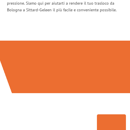
pressione. Siamo qui per aiutarti a rendere il tuo trasloco da
Bologna a Sittard-Geleen il più facile e conveniente possibile.
Traslochi Bologna in numeri: