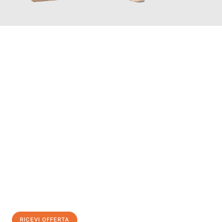
INFORMATI ORA
Scopri con Traslochi Bologna quanto può essere
facile e senza
stress il tuo trasloco a Bologna
. Il nostro team di esperti è
pronto ad assicurarti una transizione senza intoppi nella tua
nuova casa.
Ottieni subito
un'offerta non vincolante
e
risparmia € 100:
RICEVI OFFERTA
0299948957