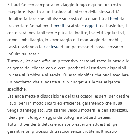
Sittard-Geleen comporta un viaggio lungo e quindi un costo
maggiore rispetto a un trasloco all’interno della stessa città.
Un altro fattore che influisce sul costo è la quantità di
beni
da
trasportare. Se hai molti
mobili
, scatole e
oggetti
da trasferire, il
costo sarà inevitabilmente più alto. Inoltre, i servizi aggiuntivi,
come l’imballaggio, lo smontaggio e il montaggio dei mobili,
l’assicurazione o la
richiesta
di un permesso di sosta, possono
influire sul totale.
Tuttavia, l’azienda offre un preventivo personalizzato in base alle
esigenze del cliente, con diversi pacchetti di trasloco disponibili
in base all’ambito e ai servizi. Questo significa che puoi scegliere
un pacchetto che si adatta al tuo budget e alle tue esigenze
specifiche.
L’azienda mette a disposizione dei traslocatori esperti per gestire
i tuoi beni in modo sicuro ed efficiente, garantendo che nulla
venga danneggiato. Utilizziamo veicoli moderni e ben attrezzati,
ideali per il lungo viaggio da Bologna a Sittard-Geleen.
Tutti i dipendenti dell’azienda sono esperti e addestrati per
garantire un processo di trasloco senza problemi. Il nostro