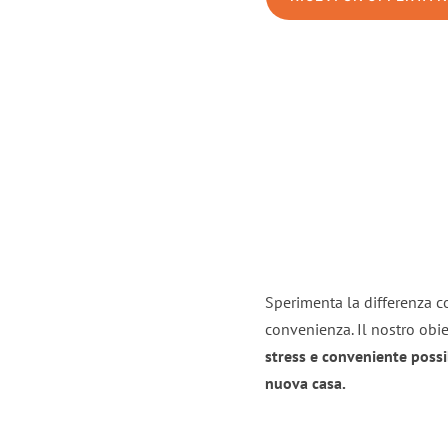
Sperimenta la differenza co
convenienza. Il nostro obie
stress e conveniente possi
nuova casa.