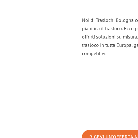
Noi di Traslochi Bologna c
pianifica il trasloco. Ecco
offrirti soluzioni su misura
trasloco in tutta Europa, ga
competitivi.
RICEVI UN'OFFERTA 