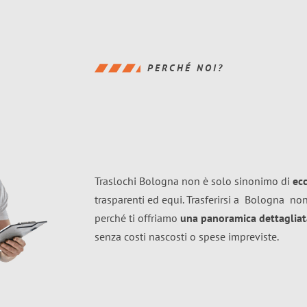
PERCHÉ NOI?
Traslochi Bologna non è solo sinonimo di
ec
trasparenti ed equi. Trasferirsi a
Bologna
non
perché ti offriamo
una panoramica dettagliata
senza costi nascosti o spese impreviste.