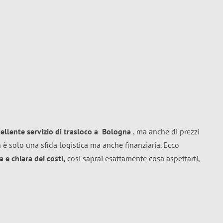
cellente
servizio di trasloco
a
Bologna
, ma anche di prezzi
 è solo una sfida logistica ma anche finanziaria. Ecco
 e chiara dei costi,
così saprai esattamente cosa aspettarti,