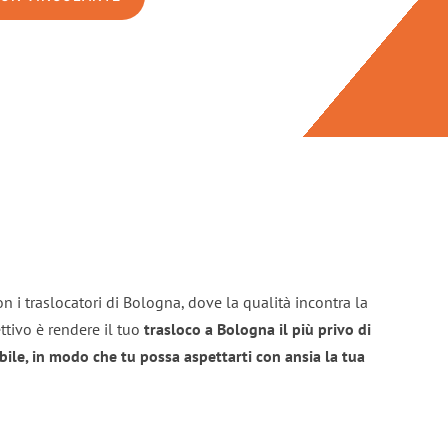
n i traslocatori di Bologna, dove la qualità incontra la
ttivo è rendere il tuo
trasloco a Bologna il più privo di
bile, in modo che tu possa aspettarti con ansia la tua