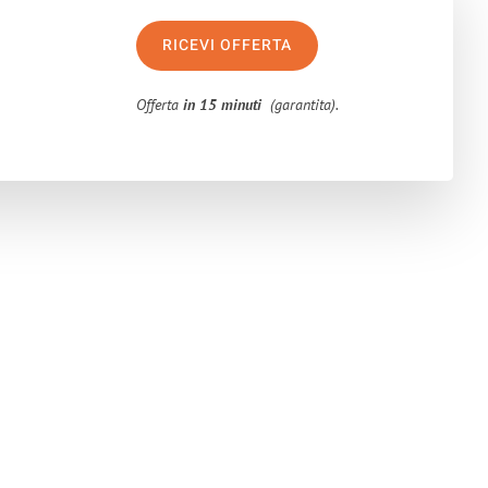
RICEVI OFFERTA
Offerta
in 15 minuti
(garantita).