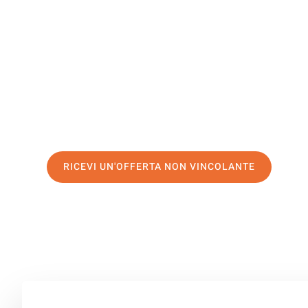
Cracovia
Il tuo trasloco Bologna Cracovia può essere così facile!
servizio di prima classe
e assicurati i
migliori prezzi in
Richiedo ora la tua offerta personalizzata e fai il prim
trasloco senza stress a Cracovia
RICEVI UN'OFFERTA NON VINCOLANTE
100% non vincolante – Risposta garantita entro 15 minuti.