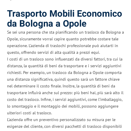
Trasporto Mobili Economico
da Bologna a Opole
Se sei una persona che sta pianificando un trasloco da Bologna a
Opole, sicuramente vorrai capire quanto potrebbe costare tale
operazione. L’azienda di traslochi professionale può aiutarti in
questo, offrendo servizi di alta qualità a prezzi equi.
I costi di un trasloco sono influenzati da diversi fattori, tra cui la
distanza, la quantità di beni da trasportare e i servizi aggiuntivi
richiesti. Per esempio, un trasloco da Bologna a Opole comporta
una distanza significativa, quindi questo sarà un fattore chiave
nel determinare il costo finale. Inoltre, la quantità di beni da
trasportare influirà anche sul prezzo: più beni hai, più sarà alto il
costo del trasloco. Infine, i servizi aggiuntivi, come l’imballaggio,
lo smontaggio e il montaggio dei mobili, possono aggiungere
ulteriori costi al trasloco.
L’azienda offre un preventivo personalizzato su misura per le
esigenze del cliente, con diversi pacchetti di trasloco disponibili