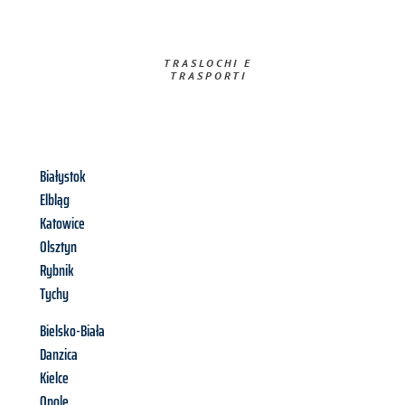
TRASLOCHI E
TRASPORTI​
Białystok
Elbląg
Katowice
Olsztyn
Rybnik
Tychy
Bielsko-Biała
Danzica
Kielce
Opole