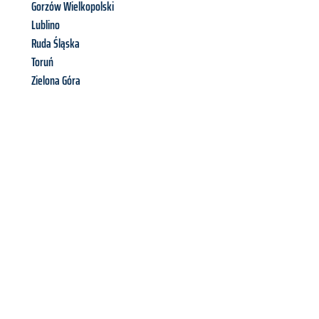
Gorzów Wielkopolski
Lublino
Ruda Śląska
Toruń
Zielona Góra
Richiedi ora la tua
offerta
al
miglior
prezzo !
Inviateci adesso la vostra richiesta non vincolante e
assicuratevi la vostra
offerta di trasloco per le vostre esigenze
a Bologna
al miglior prezzo! Approfitta dell’occasione per
un
trasloco senza stress
e con il massimo comfort: