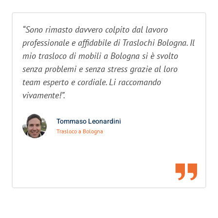
“Sono rimasto davvero colpito dal lavoro
professionale e affidabile di Traslochi Bologna. Il
mio trasloco di mobili a Bologna si è svolto
senza problemi e senza stress grazie al loro
team esperto e cordiale. Li raccomando
vivamente!”.
Tommaso Leonardini
Trasloco a Bologna