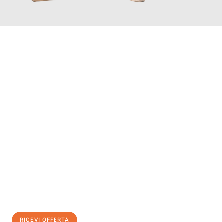
INFORMATI ORA
Scopri con Traslochi Bologna quanto può essere
facile e senza
stress il tuo trasloco a Bologna
. Il nostro team di esperti è
pronto ad assicurarti una transizione senza intoppi nella tua
nuova casa.
Ottieni subito
un'offerta non vincolante
e
risparmia € 100:
RICEVI OFFERTA
0299948957