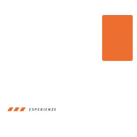
ESPERIENZE