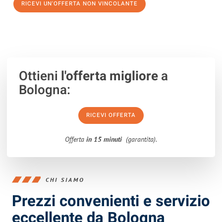
RICEVI UN'OFFERTA NON VINCOLANTE
100% non vincolante – Risposta garantita entro 15 minuti.
Ottieni
l'offerta migliore
a
Bologna:
RICEVI OFFERTA
Offerta
in 15 minuti
(garantita).
CHI SIAMO
Prezzi convenienti e servizio
eccellente da Bologna