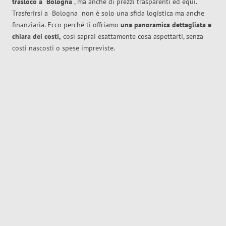
trasloco
a
Bologna
, ma anche di prezzi trasparenti ed equi.
Trasferirsi a
Bologna
non è solo una sfida logistica ma anche
finanziaria. Ecco perché ti offriamo
una panoramica dettagliata e
chiara dei costi,
così saprai esattamente cosa aspettarti, senza
costi nascosti o spese impreviste.