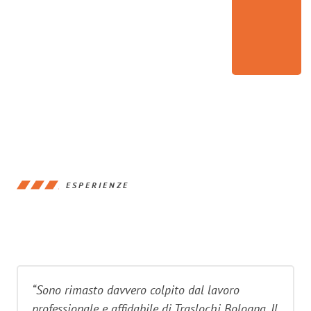
ESPERIENZE
“Sono rimasto davvero colpito dal lavoro
professionale e affidabile di Traslochi Bologna. Il