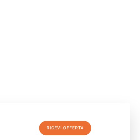
RICEVI OFFERTA