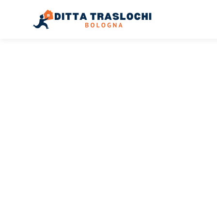
TRASLOCHI BOLOGNA
Traslochi
Bologna
C
Il tuo trasloco Bologna Chur può essere così facile! Spe