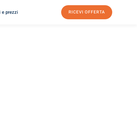
 e prezzi
RICEVI OFFERTA