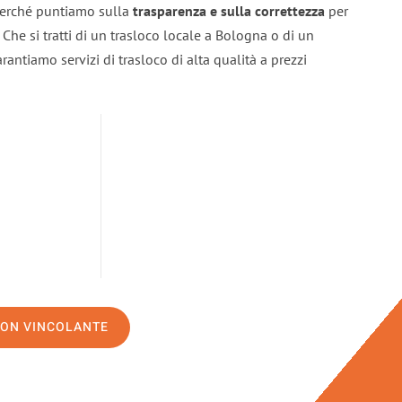
 perché puntiamo sulla
trasparenza e sulla correttezza
per
. Che si tratti di un trasloco locale a Bologna o di un
rantiamo servizi di trasloco di alta qualità a prezzi
NON VINCOLANTE