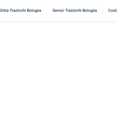
Ditta Traslochi Bologna
Servizi Traslochi Bologna
Costi
hur
rimenta il nostro