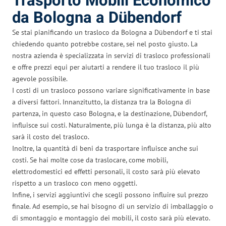
Trasporto Mobili Economico
da Bologna a Dübendorf
Se stai pianificando un trasloco da Bologna a Dübendorf e ti stai
chiedendo quanto potrebbe costare, sei nel posto giusto. La
nostra azienda è specializzata in servizi di trasloco professionali
e offre prezzi equi per aiutarti a rendere il tuo trasloco il più
agevole possibile.
I costi di un trasloco possono variare significativamente in base
a diversi fattori. Innanzitutto, la distanza tra la Bologna di
partenza, in questo caso Bologna, e la destinazione, Dübendorf,
influisce sui costi. Naturalmente, più lunga è la distanza, più alto
sarà il costo del trasloco.
Inoltre, la quantità di beni da trasportare influisce anche sui
costi. Se hai molte cose da traslocare, come mobili,
elettrodomestici ed effetti personali, il costo sarà più elevato
rispetto a un trasloco con meno oggetti.
Infine, i servizi aggiuntivi che scegli possono influire sul prezzo
finale. Ad esempio, se hai bisogno di un servizio di imballaggio o
di smontaggio e montaggio dei mobili, il costo sarà più elevato.