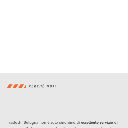
PERCHÉ NOI?
Traslochi Bologna non è solo sinonimo di
eccellente
servizio di