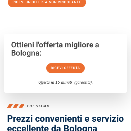
RICEVI UN'OFFERTA NON VINCOLANTE
100% non vincolante – Risposta garantita entro 15 minuti.
Ottieni
l'offerta migliore
a
Bologna:
RICEVI OFFERTA
Offerta
in 15 minuti
(garantita).
CHI SIAMO
Prezzi convenienti e servizio
eccellente da Bologna