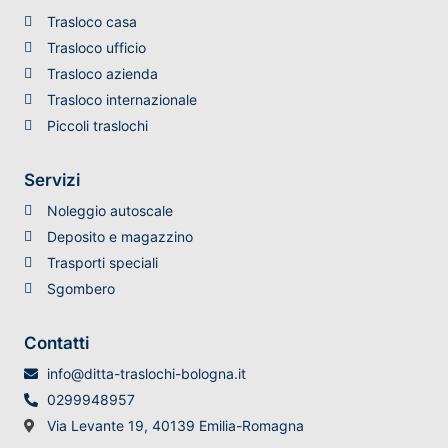
Trasloco casa
Trasloco ufficio
Trasloco azienda
Trasloco internazionale
Piccoli traslochi
Servizi
Noleggio autoscale
Deposito e magazzino
Trasporti speciali
Sgombero
Contatti
info@ditta-traslochi-bologna.it
0299948957
Via Levante 19, 40139 Emilia-Romagna