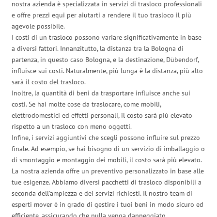
nostra azienda è specializzata in servizi di trasloco professionali
e offre prezzi equi per aiutarti a rendere il tuo trasloco il più
agevole possibile.
I costi di un trasloco possono variare significativamente in base
a diversi fattori. Innanzitutto, la distanza tra la Bologna di
partenza, in questo caso Bologna, e la destinazione, Dübendorf,
influisce sui costi. Naturalmente, più lunga è la distanza, più alto
sarà il costo del trasloco.
Inoltre, la quantità di beni da trasportare influisce anche sui
costi. Se hai molte cose da traslocare, come mobili,
elettrodomestici ed effetti personali, il costo sarà più elevato
rispetto a un trasloco con meno oggetti.
Infine, i servizi aggiuntivi che scegli possono influire sul prezzo
finale. Ad esempio, se hai bisogno di un servizio di imballaggio o
di smontaggio e montaggio dei mobili, il costo sarà più elevato.
La nostra azienda offre un preventivo personalizzato in base alle
tue esigenze. Abbiamo diversi pacchetti di trasloco disponibili a
seconda dell’ampiezza e dei servizi richiesti. Il nostro team di
esperti mover è in grado di gestire i tuoi beni in modo sicuro ed
efficiente, assicurando che nulla venga danneggiato.