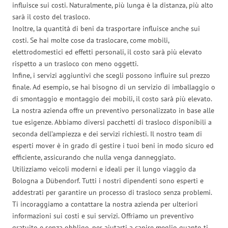
influisce sui costi. Naturalmente, più lunga è la distanza, più alto
sarà il costo del trasloco.
Inoltre, la quantità di beni da trasportare influisce anche sui
costi. Se hai molte cose da traslocare, come mobili,
elettrodomestici ed effetti personali, il costo sarà più elevato
rispetto a un trasloco con meno oggetti.
Infine, i servizi aggiuntivi che scegli possono influire sul prezzo
finale. Ad esempio, se hai bisogno di un servizio di imballaggio o
di smontaggio e montaggio dei mobili, il costo sarà più elevato.
La nostra azienda offre un preventivo personalizzato in base alle
tue esigenze. Abbiamo diversi pacchetti di trasloco disponibili a
seconda dell’ampiezza e dei servizi richiesti. Il nostro team di
esperti mover è in grado di gestire i tuoi beni in modo sicuro ed
efficiente, assicurando che nulla venga danneggiato.
Utilizziamo veicoli moderni e ideali per il lungo viaggio da
Bologna a Dübendorf. Tutti i nostri dipendenti sono esperti e
addestrati per garantire un processo di trasloco senza problemi.
Ti incoraggiamo a contattare la nostra azienda per ulteriori
informazioni sui costi e sui servizi. Offriamo un preventivo
gratuito e senza obbligo, per aiutarti a capire meglio quanto ti