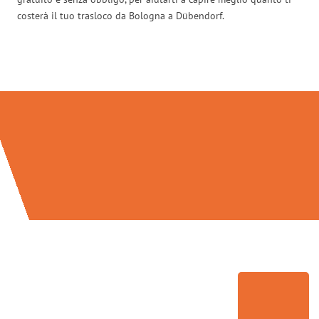
costerà il tuo trasloco da Bologna a Dübendorf.
Traslochi Bologna in numeri: