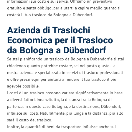
informazioni sui costi e sui servizi. Offriamo un preventivo
gratuito e senza obbligo, per aiutarti a capire meglio quanto ti
costerà il tuo trasloco da Bologna a Dübendorf.
Azienda di Traslochi
Economica per il Trasloco
da Bologna a Dübendorf
Se stai pianificando un trasloco da Bologna a Dübendorf e ti stai
chiedendo quanto potrebbe costare, sei nel posto giusto. La
nostra azienda è specializzata in servizi di trasloco professionali
e offre prezzi equi per aiutarti a rendere il tuo trasloco il più
agevole possibile.
I costi di un trasloco possono variare significativamente in base
a diversi fattori. Innanzitutto, la distanza tra la Bologna di
partenza, in questo caso Bologna, e la destinazione, Dübendorf,
influisce sui costi. Naturalmente, più lunga è la distanza, più alto
sarà il costo del trasloco.
Inoltre, la quantità di beni da trasportare influisce anche sui