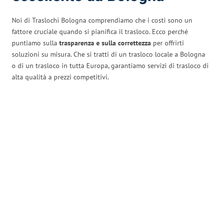
Noi di Traslochi Bologna comprendiamo che i costi sono un
fattore cruciale quando si pianifica il trasloco. Ecco perché
puntiamo sulla
trasparenza e sulla correttezza
per offrirti
soluzioni su misura. Che si tratti di un trasloco locale a Bologna
o di un trasloco in tutta Europa, garantiamo servizi di trasloco di
alta qualità a prezzi competitivi.