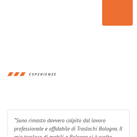
ESPERIENZE
“Sono rimasto davvero colpito dal lavoro
professionale e affidabile di Traslochi Bologna. Il
mio trasloco di mobili a Bologna si è svolto