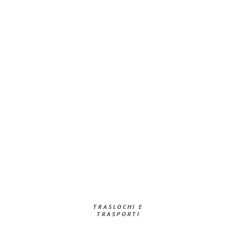
TRASLOCHI E
TRASPORTI​