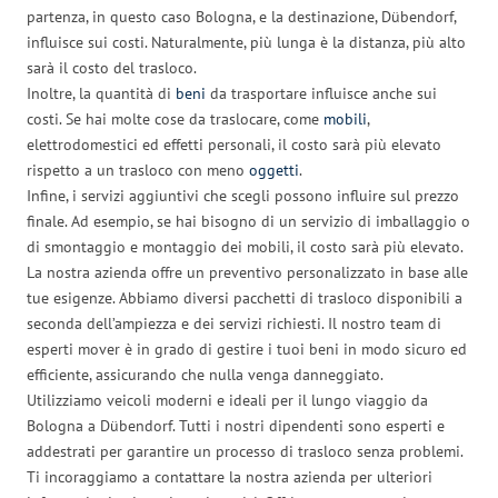
partenza, in questo caso Bologna, e la destinazione, Dübendorf,
influisce sui costi. Naturalmente, più lunga è la distanza, più alto
sarà il costo del trasloco.
Inoltre, la quantità di
beni
da trasportare influisce anche sui
costi. Se hai molte cose da traslocare, come
mobili
,
elettrodomestici ed effetti personali, il costo sarà più elevato
rispetto a un trasloco con meno
oggetti
.
Infine, i servizi aggiuntivi che scegli possono influire sul prezzo
finale. Ad esempio, se hai bisogno di un servizio di imballaggio o
di smontaggio e montaggio dei mobili, il costo sarà più elevato.
La nostra azienda offre un preventivo personalizzato in base alle
tue esigenze. Abbiamo diversi pacchetti di trasloco disponibili a
seconda dell’ampiezza e dei servizi richiesti. Il nostro team di
esperti mover è in grado di gestire i tuoi beni in modo sicuro ed
efficiente, assicurando che nulla venga danneggiato.
Utilizziamo veicoli moderni e ideali per il lungo viaggio da
Bologna a Dübendorf. Tutti i nostri dipendenti sono esperti e
addestrati per garantire un processo di trasloco senza problemi.
Ti incoraggiamo a contattare la nostra azienda per ulteriori