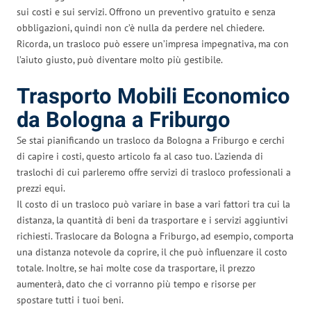
sui costi e sui servizi. Offrono un preventivo gratuito e senza
obbligazioni, quindi non c’è nulla da perdere nel chiedere.
Ricorda, un trasloco può essere un’impresa impegnativa, ma con
l’aiuto giusto, può diventare molto più gestibile.
Trasporto Mobili Economico
da Bologna a Friburgo
Se stai pianificando un trasloco da Bologna a Friburgo e cerchi
di capire i costi, questo articolo fa al caso tuo. L’azienda di
traslochi di cui parleremo offre servizi di trasloco professionali a
prezzi equi.
Il costo di un trasloco può variare in base a vari fattori tra cui la
distanza, la quantità di beni da trasportare e i servizi aggiuntivi
richiesti. Traslocare da Bologna a Friburgo, ad esempio, comporta
una distanza notevole da coprire, il che può influenzare il costo
totale. Inoltre, se hai molte cose da trasportare, il prezzo
aumenterà, dato che ci vorranno più tempo e risorse per
spostare tutti i tuoi beni.