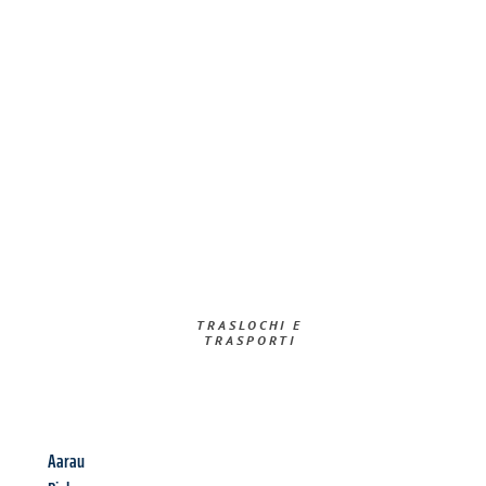
TRASLOCHI E
TRASPORTI​
Aarau