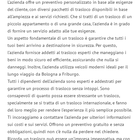
L’azienda offre un preventivo personalizzato in base alle esigenze
del cliente, con diversi pacchetti di trasloco disponibili in base
all’ampiezza e ai servizi richiesti. Che si tratti di un trasloco di un
piccolo appartamento o di una grande casa, l’azienda è in grado
di fornire un servizio adatto alle tue esigenze.
Un aspetto fondamentale di un trasloco è garantire che tutti i
tuoi beni arrivino a destinazione in sicurezza. Per questo,
l’azienda fornisce addetti al trasloco esperti che maneggiano i
beni in modo sicuro ed efficiente, assicurando che nulla si
danneggi. Inoltre, l’azienda utilizza veicoli moderni ideali per il
lungo viaggio da Bologna a Friburgo.
Tutti i dipendenti dell’azienda sono esperti e addestrati per
garantire un processo di trasloco senza intoppi. Sono
consapevoli di quanto possa essere stressante un trasloco,
specialmente se si tratta di un trasloco internazionale, e fanno
del loro meglio per rendere l’esperienza il più semplice possibile.
Ti incoraggiamo a contattare l’azienda per ulteriori informazioni
sui costi e sui servizi. Offrono un preventivo gratuito e senza
obbligazioni, quindi non c’è nulla da perdere nel chiedere.
Ricorda, un trasloco può essere un’impresa impegnativa, ma con