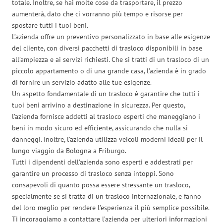
totale. Inoltre, se hai molte cose da trasportare, il prezzo
aumenterà, dato che ci vorranno più tempo e risorse per
spostare tutti i tuoi beni.
L’azienda offre un preventivo personalizzato in base alle esigenze
del cliente, con diversi pacchetti di trasloco disponibili in base
all’ampiezza e ai servizi richiesti. Che si tratti di un trasloco di un
piccolo appartamento o di una grande casa, l’azienda è in grado
di fornire un servizio adatto alle tue esigenze.
Un aspetto fondamentale di un trasloco è garantire che tutti i
tuoi beni arrivino a destinazione in sicurezza. Per questo,
l’azienda fornisce addetti al trasloco esperti che maneggiano i
beni in modo sicuro ed efficiente, assicurando che nulla si
danneggi. Inoltre, l’azienda utilizza veicoli moderni ideali per il
lungo viaggio da Bologna a Friburgo.
Tutti i dipendenti dell’azienda sono esperti e addestrati per
garantire un processo di trasloco senza intoppi. Sono
consapevoli di quanto possa essere stressante un trasloco,
specialmente se si tratta di un trasloco internazionale, e fanno
del loro meglio per rendere l’esperienza il più semplice possibile.
Ti incoraggiamo a contattare l’azienda per ulteriori informazioni