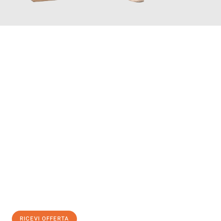
INFORMATI ORA
Scopri con Traslochi Bologna quanto può essere
facile e senza
stress il tuo trasloco a Bologna
. Il nostro team di esperti è
pronto ad assicurarti una transizione senza intoppi nella tua
nuova casa.
Ottieni subito
un'offerta non vincolante
e
risparmia € 100:
RICEVI OFFERTA
0299948957