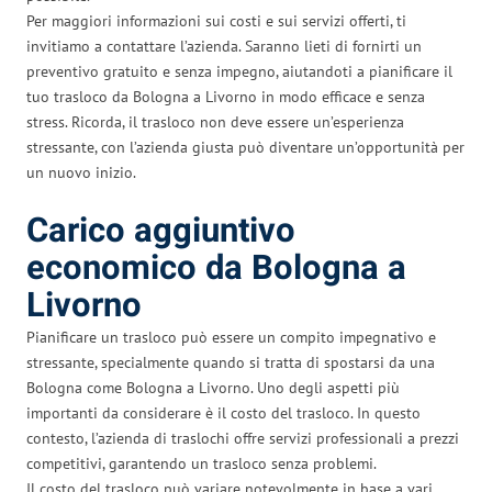
Per maggiori informazioni sui costi e sui servizi offerti, ti
invitiamo a contattare l’azienda. Saranno lieti di fornirti un
preventivo gratuito e senza impegno, aiutandoti a pianificare il
tuo trasloco da Bologna a Livorno in modo efficace e senza
stress. Ricorda, il trasloco non deve essere un’esperienza
stressante, con l’azienda giusta può diventare un’opportunità per
un nuovo inizio.
Carico aggiuntivo
economico da Bologna a
Livorno
Pianificare un trasloco può essere un compito impegnativo e
stressante, specialmente quando si tratta di spostarsi da una
Bologna come Bologna a Livorno. Uno degli aspetti più
importanti da considerare è il costo del trasloco. In questo
contesto, l’azienda di traslochi offre servizi professionali a prezzi
competitivi, garantendo un trasloco senza problemi.
Il costo del trasloco può variare notevolmente in base a vari