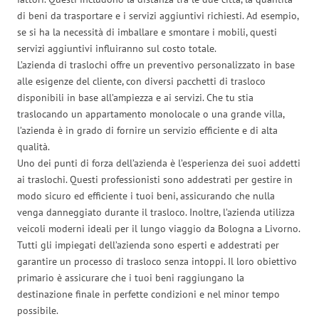
di beni da trasportare e i servizi aggiuntivi richiesti. Ad esempio,
se si ha la necessità di imballare e smontare i mobili, questi
servizi aggiuntivi influiranno sul costo totale.
L’azienda di traslochi offre un preventivo personalizzato in base
alle esigenze del cliente, con diversi pacchetti di trasloco
disponibili in base all’ampiezza e ai servizi. Che tu stia
traslocando un appartamento monolocale o una grande villa,
l’azienda è in grado di fornire un servizio efficiente e di alta
qualità.
Uno dei punti di forza dell’azienda è l’esperienza dei suoi addetti
ai traslochi. Questi professionisti sono addestrati per gestire in
modo sicuro ed efficiente i tuoi beni, assicurando che nulla
venga danneggiato durante il trasloco. Inoltre, l’azienda utilizza
veicoli moderni ideali per il lungo viaggio da Bologna a Livorno.
Tutti gli impiegati dell’azienda sono esperti e addestrati per
garantire un processo di trasloco senza intoppi. Il loro obiettivo
primario è assicurare che i tuoi beni raggiungano la
destinazione finale in perfette condizioni e nel minor tempo
possibile.