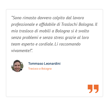
“Sono rimasto davvero colpito dal lavoro
professionale e affidabile di Traslochi Bologna. Il
mio trasloco di mobili a Bologna si è svolto
senza problemi e senza stress grazie al loro
team esperto e cordiale. Li raccomando
vivamente!”.
Tommaso Leonardini
Trasloco a Bologna