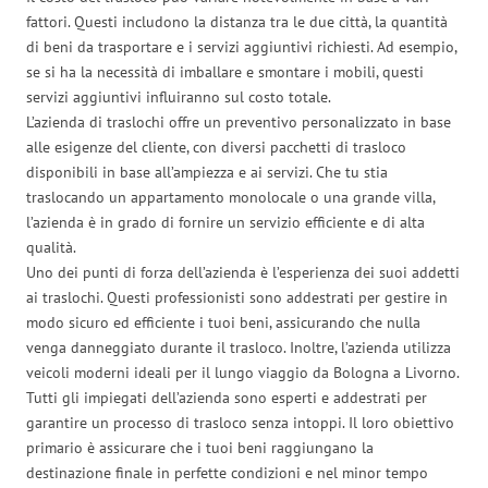
fattori. Questi includono la distanza tra le due città, la quantità
di beni da trasportare e i servizi aggiuntivi richiesti. Ad esempio,
se si ha la necessità di imballare e smontare i mobili, questi
servizi aggiuntivi influiranno sul costo totale.
L’azienda di traslochi offre un preventivo personalizzato in base
alle esigenze del cliente, con diversi pacchetti di trasloco
disponibili in base all’ampiezza e ai servizi. Che tu stia
traslocando un appartamento monolocale o una grande villa,
l’azienda è in grado di fornire un servizio efficiente e di alta
qualità.
Uno dei punti di forza dell’azienda è l’esperienza dei suoi addetti
ai traslochi. Questi professionisti sono addestrati per gestire in
modo sicuro ed efficiente i tuoi beni, assicurando che nulla
venga danneggiato durante il trasloco. Inoltre, l’azienda utilizza
veicoli moderni ideali per il lungo viaggio da Bologna a Livorno.
Tutti gli impiegati dell’azienda sono esperti e addestrati per
garantire un processo di trasloco senza intoppi. Il loro obiettivo
primario è assicurare che i tuoi beni raggiungano la
destinazione finale in perfette condizioni e nel minor tempo