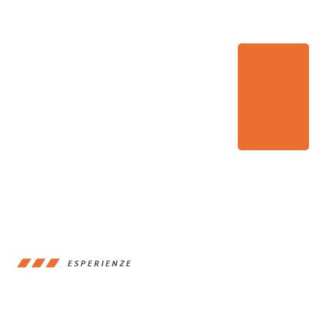
ESPERIENZE