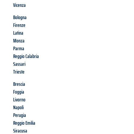
Vicenza
Bologna
Firenze
Latina
Monza
Parma
Reggio Calabria
Sassari
Trieste
Brescia
Foggia
Livorno
Napoli
Perugia
Reggio Emilia
Siracusa