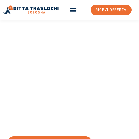
RICEVI OFFERTA
Ditta Traslochi Bologna
Servizi Traslochi Bologna
Costi e prezzi
TRASLOCHI BOLOGNA
Traslochi Bologna
Reggio Calabria
Il tuo trasloco Bologna Reggio Calabria può essere così facile!
Sperimenta il nostro
servizio di prima classe
e assicurati i
migliori prezzi in Bologna
.
Richiedo ora la tua offerta personalizzata e fai il primo passo
verso un trasloco senza stress a Reggio Calabria