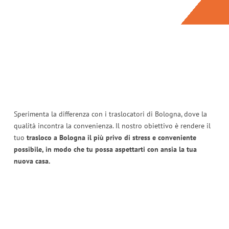
Sperimenta la differenza con i traslocatori di Bologna, dove la
qualità incontra la convenienza. Il nostro obiettivo è rendere il
tuo
trasloco a Bologna il più privo di stress e conveniente
possibile, in modo che tu possa aspettarti con ansia la tua
nuova casa.