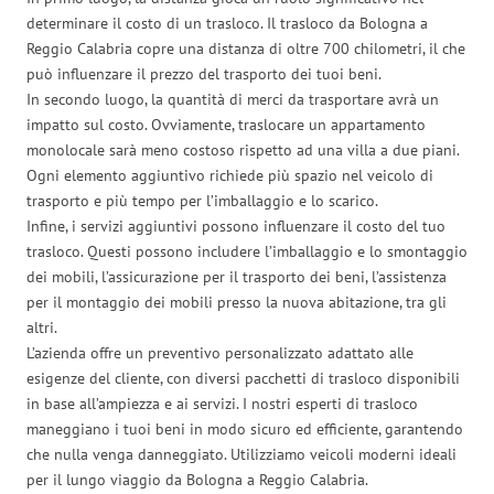
determinare il costo di un trasloco. Il trasloco da Bologna a
Reggio Calabria copre una distanza di oltre 700 chilometri, il che
può influenzare il prezzo del trasporto dei tuoi beni.
In secondo luogo, la quantità di merci da trasportare avrà un
impatto sul costo. Ovviamente, traslocare un appartamento
monolocale sarà meno costoso rispetto ad una villa a due piani.
Ogni elemento aggiuntivo richiede più spazio nel veicolo di
trasporto e più tempo per l’imballaggio e lo scarico.
Infine, i servizi aggiuntivi possono influenzare il costo del tuo
trasloco. Questi possono includere l’imballaggio e lo smontaggio
dei mobili, l’assicurazione per il trasporto dei beni, l’assistenza
per il montaggio dei mobili presso la nuova abitazione, tra gli
altri.
L’azienda offre un preventivo personalizzato adattato alle
esigenze del cliente, con diversi pacchetti di trasloco disponibili
in base all’ampiezza e ai servizi. I nostri esperti di trasloco
maneggiano i tuoi beni in modo sicuro ed efficiente, garantendo
che nulla venga danneggiato. Utilizziamo veicoli moderni ideali
per il lungo viaggio da Bologna a Reggio Calabria.