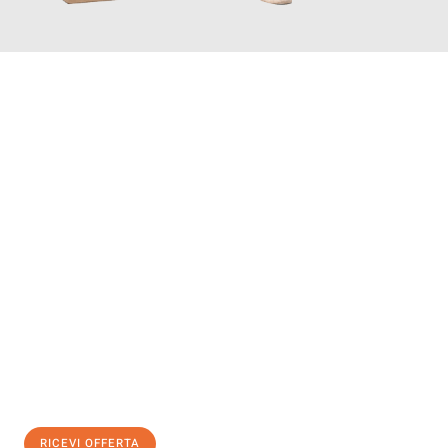
INFORMATI ORA
Scopri con Traslochi Bologna quanto può essere
facile e senza
stress il tuo trasloco a Bologna
. Il nostro team di esperti è
pronto ad assicurarti una transizione senza intoppi nella tua
nuova casa.
Ottieni subito
un'offerta non vincolante
e
risparmia € 100:
RICEVI OFFERTA
0299948957