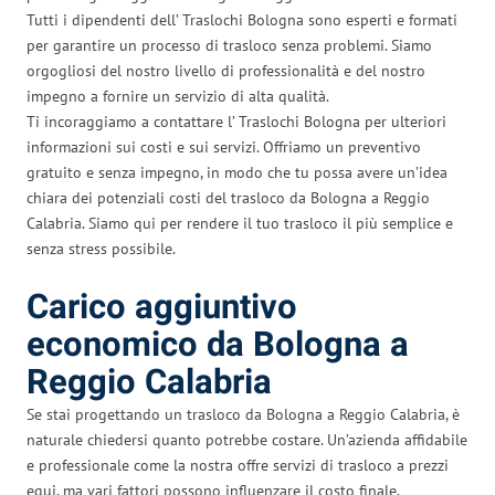
Tutti i dipendenti dell’ Traslochi Bologna sono esperti e formati
per garantire un processo di trasloco senza problemi. Siamo
orgogliosi del nostro livello di professionalità e del nostro
impegno a fornire un servizio di alta qualità.
Ti incoraggiamo a contattare l’ Traslochi Bologna per ulteriori
informazioni sui costi e sui servizi. Offriamo un preventivo
gratuito e senza impegno, in modo che tu possa avere un’idea
chiara dei potenziali costi del trasloco da Bologna a Reggio
Calabria. Siamo qui per rendere il tuo trasloco il più semplice e
senza stress possibile.
Carico aggiuntivo
economico da Bologna a
Reggio Calabria
Se stai progettando un trasloco da Bologna a Reggio Calabria, è
naturale chiedersi quanto potrebbe costare. Un’azienda affidabile
e professionale come la nostra offre servizi di trasloco a prezzi
equi, ma vari fattori possono influenzare il costo finale.