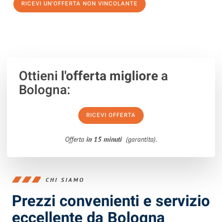
RICEVI UN'OFFERTA NON VINCOLANTE
100% non vincolante – Risposta garantita entro 15 minuti.
Ottieni
l'offerta migliore
a
Bologna:
RICEVI OFFERTA
Offerta
in 15 minuti
(garantita).
CHI SIAMO
Prezzi convenienti e servizio
eccellente da Bologna