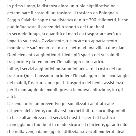
In primo luogo, la distanza gioca un ruolo significativo nel
determinare il costo di un trasloco. Il trasloco da Bologna a
Reggio Calabria copre una distanza di oltre 700 chilometri, il che
può influenzare il prezzo del trasporto dei tuoi beni.
In secondo luogo, la quantità di merci da trasportare avrà un
impatto sul costo. Ovviamente, traslocare un appartamento
monolocale sarà meno costoso rispetto ad una villa a due piani.
Ogni elemento aggiuntivo richiede più spazio nel veicolo di
trasporto e più tempo per l’imballaggio e lo scarico.
Infine, i servizi aggiuntivi possono influenzare il costo del tuo
trasloco. Questi possono includere l’imballaggio e lo smontaggio
dei mobili, l’assicurazione per il trasporto dei beni, l’assistenza
per il montaggio dei mobili presso la nuova abitazione, tra gli
altri.
L’azienda offre un preventivo personalizzato adattato alle
esigenze del cliente, con diversi pacchetti di trasloco disponibili
in base all’ampiezza e ai servizi. I nostri esperti di trasloco
maneggiano i tuoi beni in modo sicuro ed efficiente, garantendo
che nulla venga danneggiato. Utilizziamo veicoli moderni ideali