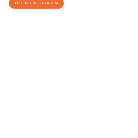
OTTIENI L'OFFERTA ORA