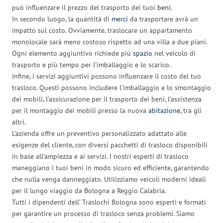
può influenzare il prezzo del trasporto dei tuoi
beni
.
In secondo luogo, la quantità di
merci
da trasportare avrà un
impatto sul costo. Ovviamente, traslocare un appartamento
monolocale sarà meno costoso rispetto ad una villa a due piani.
Ogni elemento aggiuntivo richiede più
spazio
nel veicolo di
trasporto e più tempo per l’imballaggio e lo scarico.
Infine, i servizi aggiuntivi possono influenzare il costo del tuo
trasloco. Questi possono includere l’imballaggio e lo smontaggio
dei mobili, l’assicurazione per il trasporto dei beni, l’assistenza
per il montaggio dei mobili presso la nuova
abitazione
, tra gli
altri.
L’azienda offre un preventivo personalizzato adattato alle
esigenze del cliente, con diversi pacchetti di trasloco disponibili
in base all’ampiezza e ai servizi. I nostri esperti di trasloco
maneggiano i tuoi beni in modo sicuro ed efficiente, garantendo
che nulla venga danneggiato. Utilizziamo veicoli moderni ideali
per il lungo viaggio da Bologna a Reggio Calabria.
Tutti i dipendenti dell’ Traslochi Bologna sono esperti e formati
per garantire un processo di trasloco senza problemi. Siamo