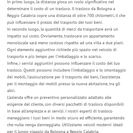
In primo luogo, la distanza gioca un ruolo significativo nel
determinare il costo di un trasloco. Il trasloco da Bologna a
Reggio Calabria copre una distanza di oltre 700 chilometri, il che
può influenzare il prezzo del trasporto dei tuoi beni.
In secondo luogo, la quantità di merci da trasportare avrà un
impatto sul costo. Ovviamente, traslocare un appartamento
monolocale sarà meno costoso rispetto ad una villa a due piani.
Ogni elemento aggiuntivo richiede più spazio nel veicolo di
trasporto e più tempo per l’imballaggio e lo scarico.
Infine, i servizi aggiuntivi possono influenzare il costo del tuo
trasloco. Questi possono includere l’imballaggio e lo smontaggio
dei mobili, l’assicurazione per il trasporto dei beni, l’assistenza
per il montaggio dei mobili presso la nuova abitazione, tra gli
altri.
L’azienda offre un preventivo personalizzato adattato alle
esigenze del cliente, con diversi pacchetti di trasloco disponibili
in base all’ampiezza e ai servizi. I nostri esperti di trasloco
maneggiano i tuoi beni in modo sicuro ed efficiente, garantendo
che nulla venga danneggiato. Utilizziamo veicoli moderni ideali
per il lungo viaggio da Bologna a Reggio Calabria.