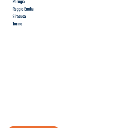
Perugia
Reggio Emilia
Siracusa
Torino
Richiedi ora la tua
offerta
al
miglior
prezzo !
Inviateci adesso la vostra richiesta non vincolante e
assicuratevi la vostra
offerta di trasloco per le vostre esigenze
a Bologna
al miglior prezzo! Approfitta dell’occasione per
un
trasloco senza stress
e con il massimo comfort: