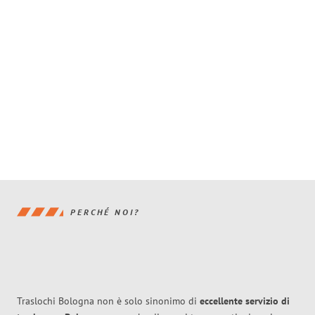
PERCHÉ NOI?
Traslochi Bologna non è solo sinonimo di
eccellente
servizio di