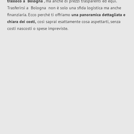
trasloco
a
Bologna
, ma anche di prezzi trasparenti ed equi.
Trasferirsi a
Bologna
non è solo una sfida logistica ma anche
finanziaria. Ecco perché ti offriamo
una panoramica dettagliata e
chiara dei costi,
così saprai esattamente cosa aspettarti, senza
costi nascosti o spese impreviste.