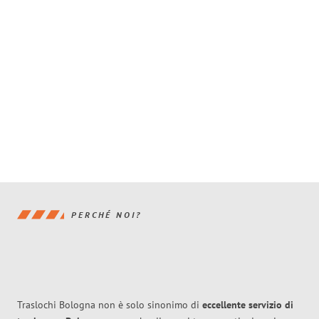
PERCHÉ NOI?
Traslochi Bologna non è solo sinonimo di
eccellente
servizio di