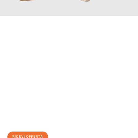
INFORMATI ORA
Scopri con Traslochi Bologna quanto può essere
facile e senza
stress il tuo trasloco a Bologna
. Il nostro team di esperti è
pronto ad assicurarti una transizione senza intoppi nella tua
nuova casa.
Ottieni subito
un'offerta non vincolante
e
risparmia € 100:
RICEVI OFFERTA
0299948957