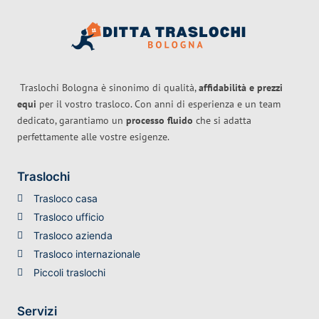
Traslochi Bologna è sinonimo di qualità,
affidabilità e prezzi
equi
per il vostro trasloco. Con anni di esperienza e un team
dedicato, garantiamo un
processo fluido
che si adatta
perfettamente alle vostre esigenze.
Traslochi
Trasloco casa
Trasloco ufficio
Trasloco azienda
Trasloco internazionale
Piccoli traslochi
Servizi