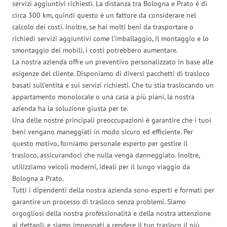
servizi aggiuntivi richiesti. La distanza tra Bologna e Prato è di
circa 300 km, quindi questo è un fattore da considerare nel
calcolo dei costi. Inoltre, se hai molti beni da trasportare o
richiedi servizi aggiuntivi come l’imballaggio, il montaggio e lo
smontaggio dei mobili, i costi potrebbero aumentare.
La nostra azienda offre un preventivo personalizzato in base alle
esigenze del cliente. Disponiamo di diversi pacchetti di trasloco
basati sull’entità e sui servizi richiesti. Che tu stia traslocando un
appartamento monolocale o una casa a più piani, la nostra
azienda ha la soluzione giusta per te.
Una delle nostre principali preoccupazioni è garantire che i tuoi
beni vengano maneggiati in modo sicuro ed efficiente. Per
questo motivo, forniamo personale esperto per gestire il
trasloco, assicurandoci che nulla venga danneggiato. Inoltre,
utilizziamo veicoli moderni, ideali per il lungo viaggio da
Bologna a Prato.
Tutti i dipendenti della nostra azienda sono esperti e formati per
garantire un processo di trasloco senza problemi. Siamo
orgogliosi della nostra professionalità e della nostra attenzione
ai dettagli, e siamo impegnati a rendere il tuo trasloco il più