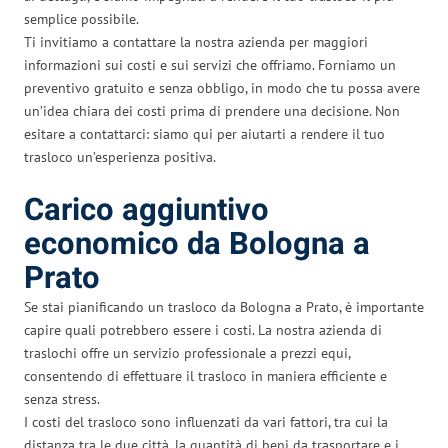
semplice possibile.
Ti invitiamo a contattare la nostra azienda per maggiori
informazioni sui costi e sui servizi che offriamo. Forniamo un
preventivo gratuito e senza obbligo, in modo che tu possa avere
un’idea chiara dei costi prima di prendere una decisione. Non
esitare a contattarci: siamo qui per aiutarti a rendere il tuo
trasloco un’esperienza positiva.
Carico aggiuntivo
economico da Bologna a
Prato
Se stai pianificando un trasloco da Bologna a Prato, è importante
capire quali potrebbero essere i costi. La nostra azienda di
traslochi offre un servizio professionale a prezzi equi,
consentendo di effettuare il trasloco in maniera efficiente e
senza stress.
I costi del trasloco sono influenzati da vari fattori, tra cui la
distanza tra le due città, la quantità di beni da trasportare e i