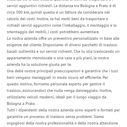
servizi aggiuntivi richiesti. La distanza tra Bologna e Prato è di
circa 300 km, quindi questo è un fattore da considerare nel
calcolo dei costi. Inoltre, se hai molti beni da trasportare o
richiedi servizi aggiuntivi come l’imballaggio, il montaggio e lo
smontaggio dei mobili, i costi potrebbero aumentare.
La nostra azienda offre un preventivo personalizzato in base alle
esigenze del cliente. Disponiamo di diversi pacchetti di trasloco
basati sull’entità e sui servizi richiesti. Che tu stia traslocando un
appartamento monolocale o una casa a più piani, la nostra
azienda ha la soluzione giusta per te.
Una delle nostre principali preoccupazioni è garantire che i tuoi
beni vengano maneggiati in modo sicuro ed efficiente. Per
questo motivo, forniamo personale esperto per gestire il
trasloco, assicurandoci che nulla venga danneggiato. Inoltre,
utilizziamo veicoli moderni, ideali per il lungo viaggio da
Bologna a Prato.
Tutti i dipendenti della nostra azienda sono esperti e formati per
garantire un processo di trasloco senza problemi. Siamo
orgogliosi della nostra professionalità e della nostra attenzione