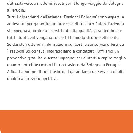
utilizzati veicoli moderni, ideali per il lungo viaggio da Bologna
a Perugia.
Tutti i dipendenti dell’azienda ‘Traslochi Bologna’ sono esperti e
addestrati per garantire un processo di trasloco fluido. L’azienda
si impegna a fornire un servizio di alta qualità, garantendo che
tutti i tuoi beni vengano trasferiti in modo sicuro e efficiente.
Se desideri ulteriori informazioni sui costi e sui servizi offerti da
‘Traslochi Bologna’, ti incoraggiamo a contattarci. Offriamo un
preventivo gratuito e senza impegno, per aiutarti a capire meglio
quanto potrebbe costarti il tuo trasloco da Bologna a Perugia.
Affidati a noi per il tuo trasloco, ti garantiamo un servizio di alta
qualità a prezzi competitivi.
Traslochi Bologna in numeri: