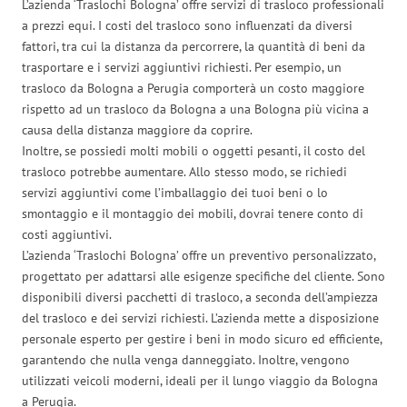
L’azienda ‘Traslochi Bologna’ offre servizi di trasloco professionali
a prezzi equi. I costi del trasloco sono influenzati da diversi
fattori, tra cui la distanza da percorrere, la quantità di beni da
trasportare e i servizi aggiuntivi richiesti. Per esempio, un
trasloco da Bologna a Perugia comporterà un costo maggiore
rispetto ad un trasloco da Bologna a una Bologna più vicina a
causa della distanza maggiore da coprire.
Inoltre, se possiedi molti mobili o oggetti pesanti, il costo del
trasloco potrebbe aumentare. Allo stesso modo, se richiedi
servizi aggiuntivi come l’imballaggio dei tuoi beni o lo
smontaggio e il montaggio dei mobili, dovrai tenere conto di
costi aggiuntivi.
L’azienda ‘Traslochi Bologna’ offre un preventivo personalizzato,
progettato per adattarsi alle esigenze specifiche del cliente. Sono
disponibili diversi pacchetti di trasloco, a seconda dell’ampiezza
del trasloco e dei servizi richiesti. L’azienda mette a disposizione
personale esperto per gestire i beni in modo sicuro ed efficiente,
garantendo che nulla venga danneggiato. Inoltre, vengono
utilizzati veicoli moderni, ideali per il lungo viaggio da Bologna
a Perugia.