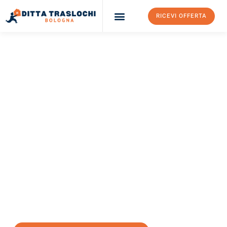
RICEVI OFFERTA
Ditta Traslochi Bologna
Servizi Traslochi Bologna
Costi e prezzi
TRASLOCHI BOLOGNA
Traslochi Bologna
Perugia
Il tuo trasloco Bologna Perugia può essere così facile!
Sperimenta il nostro
servizio di prima classe
e assicurati i
migliori prezzi in Bologna
.
Richiedo ora la tua offerta personalizzata e fai il primo passo
verso un trasloco senza stress a Perugia