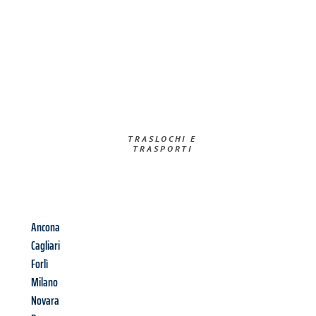
TRASLOCHI E
TRASPORTI​
Ancona
Cagliari
Forlì
Milano
Novara