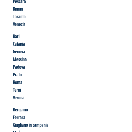
Pescara
Rimini
Taranto
Venezia
Bari
Catania
Genova
Messina
Padova
Prato
Roma
Terni
Verona
Bergamo
Ferrara
Giugliano in campania