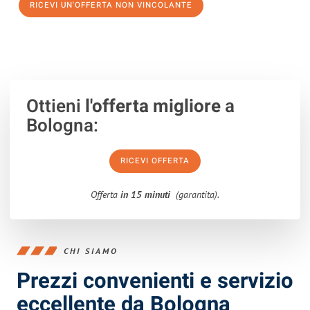
RICEVI UN'OFFERTA NON VINCOLANTE
100% non vincolante – Risposta garantita entro 15 minuti.
Ottieni
l'offerta migliore
a
Bologna:
RICEVI OFFERTA
Offerta
in 15 minuti
(garantita).
CHI SIAMO
Prezzi convenienti e servizio
eccellente da Bologna