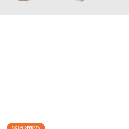
INFORMATI ORA
Scopri con Traslochi Bologna quanto può essere
facile e senza
stress il tuo trasloco a Bologna
. Il nostro team di esperti è
pronto ad assicurarti una transizione senza intoppi nella tua
nuova casa.
Ottieni subito
un'offerta non vincolante
e
risparmia € 100:
RICEVI OFFERTA
0299948957