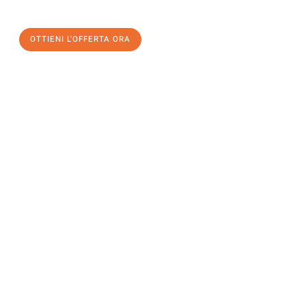
un
trasloco senza stress
e con il massimo comfort:
OTTIENI L'OFFERTA ORA