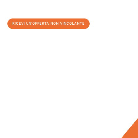
RICEVI UN'OFFERTA NON VINCOLANTE