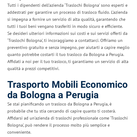
Tutti i dipendenti dell’azienda ‘Traslochi Bologna’ sono esperti e
addestrati per garantire un processo di trasloco fluido. L’azienda
si impegna a fornire un servizio di alta qualità, garantendo che
tutti i tuoi beni vengano trasferiti in modo sicuro e efficiente.
Se desideri ulteriori informazioni sui costi e sui servizi offerti da
‘Traslochi Bologna’, ti incoraggiamo a contattarci. Offriamo un
preventivo gratuito e senza impegno, per aiutarti a capire meglio
quanto potrebbe costarti il tuo trasloco da Bologna a Perugia.
Affidati a noi per il tuo trasloco, ti garantiamo un servizio di alta
qualità a prezzi competitivi.
Trasporto Mobili Economico
da Bologna a Perugia
Se stai pianificando un trasloco da Bologna a Perugia, è
probabile che tu stia cercando di capire quanto ti costerà.
Affidarsi ad un’azienda di traslochi professionale come ‘Traslochi
Bologna’, può rendere il processo molto più semplice e
conveniente.