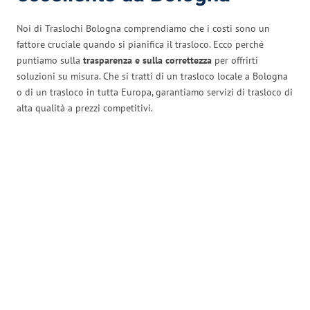
Noi di Traslochi Bologna comprendiamo che i costi sono un
fattore cruciale quando si pianifica il trasloco. Ecco perché
puntiamo sulla
trasparenza e sulla correttezza
per offrirti
soluzioni su misura. Che si tratti di un trasloco locale a Bologna
o di un trasloco in tutta Europa, garantiamo servizi di trasloco di
alta qualità a prezzi competitivi.