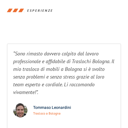
ESPERIENZE
“Sono rimasto davvero colpito dal lavoro
professionale e affidabile di Traslochi Bologna. Il
mio trasloco di mobili a Bologna si è svolto
senza problemi e senza stress grazie al loro
team esperto e cordiale. Li raccomando
vivamente!”.
Tommaso Leonardini
Trasloco a Bologna