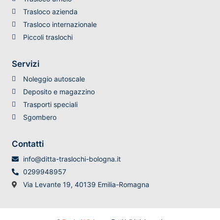
Trasloco azienda
Trasloco internazionale
Piccoli traslochi
Servizi
Noleggio autoscale
Deposito e magazzino
Trasporti speciali
Sgombero
Contatti
info@ditta-traslochi-bologna.it
0299948957
Via Levante 19, 40139 Emilia-Romagna