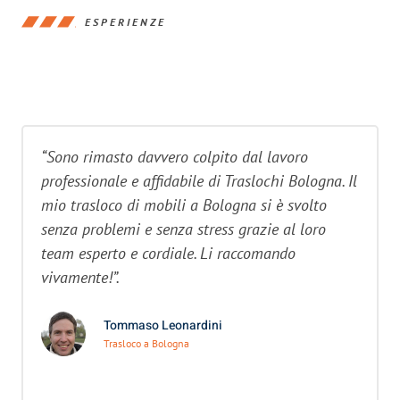
ESPERIENZE
“Sono rimasto davvero colpito dal lavoro
professionale e affidabile di Traslochi Bologna. Il
mio trasloco di mobili a Bologna si è svolto
senza problemi e senza stress grazie al loro
team esperto e cordiale. Li raccomando
vivamente!”.
Tommaso Leonardini
Trasloco a Bologna