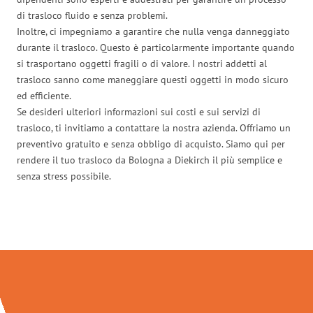
di trasloco fluido e senza problemi.
Inoltre, ci impegniamo a garantire che nulla venga danneggiato
durante il trasloco. Questo è particolarmente importante quando
si trasportano oggetti fragili o di valore. I nostri addetti al
trasloco sanno come maneggiare questi oggetti in modo sicuro
ed efficiente.
Se desideri ulteriori informazioni sui costi e sui servizi di
trasloco, ti invitiamo a contattare la nostra azienda. Offriamo un
preventivo gratuito e senza obbligo di acquisto. Siamo qui per
rendere il tuo trasloco da Bologna a Diekirch il più semplice e
senza stress possibile.
Traslochi Bologna in numeri: