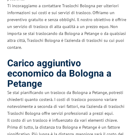
Ti incoraggiamo a contattare Traslochi Bologna per ulteriori
informazioni sui costi e sui servizi di trasloco. Offriamo un
preventivo gratuito e senza obblighi. Il nostro obiettivo è offrire
un servizio di trasloco di alta qualità a un prezzo equo. Non
importa se stai traslocando da Bologna a Petange o da qualsiasi
altra città, Traslochi Bologna è l’azienda di traslochi su cui puoi
contare.
Carico aggiuntivo
economico da Bologna a
Petange
Se stai pianificando un trasloco da Bologna a Petange, potresti
chiederti quanto costerà. I costi di trasloco possono variare
notevolmente a seconda di vari fattori, ma l’azienda di traslochi
Traslochi Bologna offre servizi professionali a prezzi equi.
Il costo di un trasloco è influenzato da vari elementi chiave.
Prima di tutto, la distanza tra Bologna e Petange è un fattore
significativo. Più lunga è la distanza, maggiore sarà il costo del