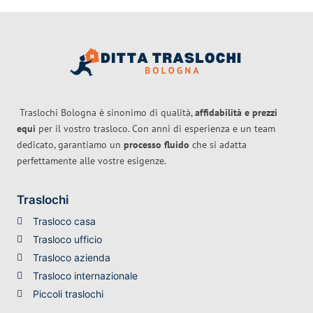
Traslochi Bologna è sinonimo di qualità,
affidabilità e prezzi
equi
per il vostro trasloco. Con anni di esperienza e un team
dedicato, garantiamo un
processo fluido
che si adatta
perfettamente alle vostre esigenze.
Traslochi
Trasloco casa
Trasloco ufficio
Trasloco azienda
Trasloco internazionale
Piccoli traslochi