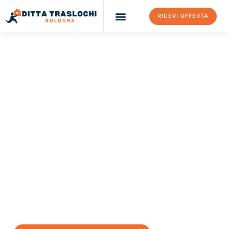
RICEVI OFFERTA
Ditta Traslochi Bologna
Servizi Traslochi Bologna
Costi e prezzi
TRASLOCHI BOLOGNA
Traslochi Bologna
Petange
Il tuo trasloco Bologna Petange può essere così facile!
Sperimenta il nostro
servizio di prima classe
e assicurati i
migliori prezzi in Bologna
.
Richiedo ora la tua offerta personalizzata e fai il primo passo
verso un trasloco senza stress a Petange