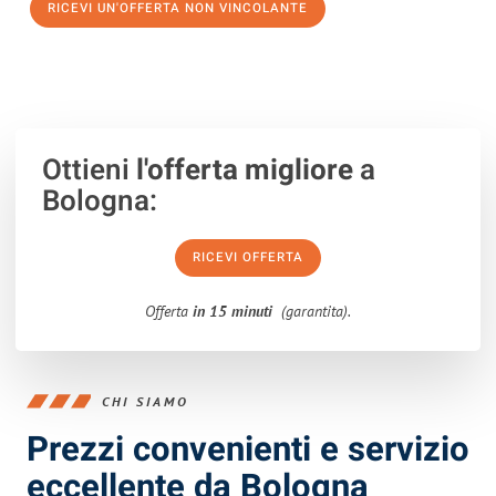
RICEVI UN'OFFERTA NON VINCOLANTE
100% non vincolante – Risposta garantita entro 15 minuti.
Ottieni
l'offerta migliore
a
Bologna:
RICEVI OFFERTA
Offerta
in 15 minuti
(garantita).
CHI SIAMO
Prezzi convenienti e servizio
eccellente da Bologna