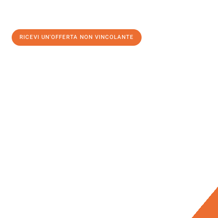
RICEVI UN'OFFERTA NON VINCOLANTE