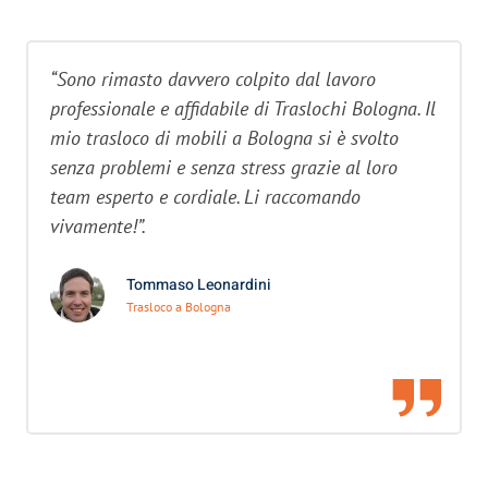
“Sono rimasto davvero colpito dal lavoro
professionale e affidabile di Traslochi Bologna. Il
mio trasloco di mobili a Bologna si è svolto
senza problemi e senza stress grazie al loro
team esperto e cordiale. Li raccomando
vivamente!”.
Tommaso Leonardini
Trasloco a Bologna