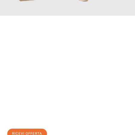
INFORMATI ORA
Scopri con Traslochi Bologna quanto può essere
facile e senza
stress il tuo trasloco a Bologna
. Il nostro team di esperti è
pronto ad assicurarti una transizione senza intoppi nella tua
nuova casa.
Ottieni subito
un'offerta non vincolante
e
risparmia € 100:
RICEVI OFFERTA
0299948957