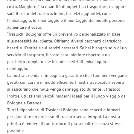
costo. Maggiore è la quantità di oggetti da trasportare, maggiore
sarà il costo del trasloco. Infine, i servizi aggiuntivi, come
l’imballaggio, lo smontaggio e il montaggio dei mobili, possono
aumentare il costo.
‘Traslochi Bologna’ offre un preventivo personalizzato in base
alle necessità del cliente. Offriamo diversi pacchetti di trasloco
basati sull’entità e sui servizi necessari. Se hai bisogno solo di un
servizio di trasporto, il costo sarà inferiore rispetto a un
pacchetto completo che include servizi di imballaggio e
montaggio.
La nostra azienda si impegna a garantire che i tuoi beni vengano
gestiti con cura e in modo efficiente. I nostri traslocatori esperti
si assicurano che nulla venga danneggiato durante il trasloco.
Inoltre, utilizziamo veicoli moderni ideali per il lungo viaggio da
Bologna a Petange.
Tutti i dipendenti di Traslochi Bologna sono esperti e formati
per garantire un processo di trasloco senza intoppi. La nostra
priorità è rendere il tuo trasloco il più semplice e senza stress
possibile.