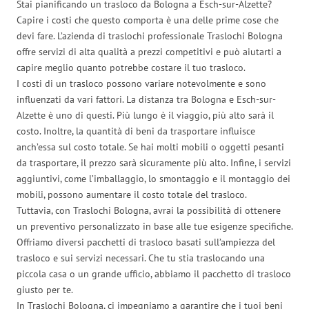
Stai pianificando un trasloco da Bologna a Esch-sur-Alzette?
Capire i costi che questo comporta è una delle prime cose che
devi fare. L’azienda di traslochi professionale Traslochi Bologna
offre servizi di alta qualità a prezzi competitivi e può aiutarti a
capire meglio quanto potrebbe costare il tuo trasloco.
I costi di un trasloco possono variare notevolmente e sono
influenzati da vari fattori. La distanza tra Bologna e Esch-sur-
Alzette è uno di questi. Più lungo è il viaggio, più alto sarà il
costo. Inoltre, la quantità di beni da trasportare influisce
anch’essa sul costo totale. Se hai molti mobili o oggetti pesanti
da trasportare, il prezzo sarà sicuramente più alto. Infine, i servizi
aggiuntivi, come l’imballaggio, lo smontaggio e il montaggio dei
mobili, possono aumentare il costo totale del trasloco.
Tuttavia, con Traslochi Bologna, avrai la possibilità di ottenere
un preventivo personalizzato in base alle tue esigenze specifiche.
Offriamo diversi pacchetti di trasloco basati sull’ampiezza del
trasloco e sui servizi necessari. Che tu stia traslocando una
piccola casa o un grande ufficio, abbiamo il pacchetto di trasloco
giusto per te.
In Traslochi Bologna, ci impegniamo a garantire che i tuoi beni