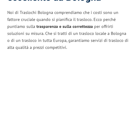
Noi di Traslochi Bologna comprendiamo che i costi sono un
fattore cruciale quando si pianifica il trasloco. Ecco perché
puntiamo sulla
trasparenza e sulla correttezza
per offrirti
soluzioni su misura. Che si tratti di un trasloco locale a Bologna
o di un trasloco in tutta Europa, garantiamo servizi di trasloco di
alta qualità a prezzi competitivi.