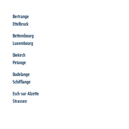
Bertrange
Ettelbruck
Bettembourg
Luxembourg
Diekirch
Petange
Dudelange
Schifflange
Esch-sur-Alzette
Strassen