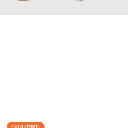
INFORMATI ORA
Scopri con Traslochi Bologna quanto può essere
facile e senza
stress il tuo trasloco a Bologna
. Il nostro team di esperti è
pronto ad assicurarti una transizione senza intoppi nella tua
nuova casa.
Ottieni subito
un'offerta non vincolante
e
risparmia € 100:
RICEVI OFFERTA
0299948957