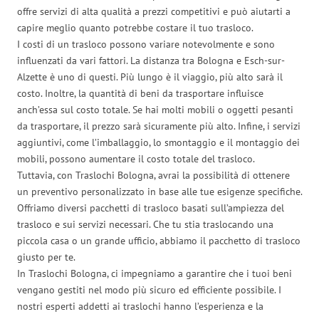
offre servizi di alta qualità a prezzi competitivi e può aiutarti a
capire meglio quanto potrebbe costare il tuo trasloco.
I costi di un trasloco possono variare notevolmente e sono
influenzati da vari fattori. La distanza tra Bologna e Esch-sur-
Alzette è uno di questi. Più lungo è il viaggio, più alto sarà il
costo. Inoltre, la quantità di beni da trasportare influisce
anch’essa sul costo totale. Se hai molti mobili o oggetti pesanti
da trasportare, il prezzo sarà sicuramente più alto. Infine, i servizi
aggiuntivi, come l’imballaggio, lo smontaggio e il montaggio dei
mobili, possono aumentare il costo totale del trasloco.
Tuttavia, con Traslochi Bologna, avrai la possibilità di ottenere
un preventivo personalizzato in base alle tue esigenze specifiche.
Offriamo diversi pacchetti di trasloco basati sull’ampiezza del
trasloco e sui servizi necessari. Che tu stia traslocando una
piccola casa o un grande ufficio, abbiamo il pacchetto di trasloco
giusto per te.
In Traslochi Bologna, ci impegniamo a garantire che i tuoi beni
vengano gestiti nel modo più sicuro ed efficiente possibile. I
nostri esperti addetti ai traslochi hanno l’esperienza e la