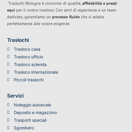
Traslochi Bologna è sinonimo di qualità,
affidabilità e prezzi
equi
per il vostro trasloco. Con anni di esperienza e un team
dedicato, garantiamo un
processo fluido
che si adatta
perfettamente alle vostre esigenze.
Traslochi
Trasloco casa
Trasloco ufficio
Trasloco azienda
Trasloco internazionale
Piccoli traslochi
Servizi
Noleggio autoscale
Deposito e magazzino
Trasporti speciali
Sgombero