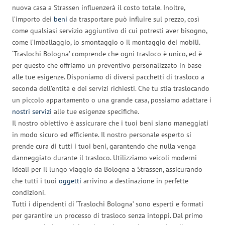
nuova casa a Strassen influenzerà il costo totale. Inoltre,
l’importo dei
beni
da trasportare può influire sul prezzo, così
come qualsiasi servizio aggiuntivo di cui potresti aver bisogno,
come l’imballaggio, lo smontaggio o il montaggio dei mobili.
‘Traslochi Bologna’ comprende che ogni trasloco è unico, ed è
per questo che offriamo un preventivo personalizzato in base
alle tue esigenze. Disponiamo di diversi pacchetti di trasloco a
seconda dell’entità e dei servizi richiesti. Che tu stia traslocando
un piccolo appartamento o una grande casa, possiamo adattare i
nostri servizi
alle tue esigenze specifiche.
Il nostro obiettivo è assicurare che i tuoi beni siano maneggiati
in modo sicuro ed efficiente. Il nostro personale esperto si
prende cura di tutti i tuoi beni, garantendo che nulla venga
danneggiato durante il trasloco. Utilizziamo veicoli moderni
ideali per il lungo viaggio da Bologna a Strassen, assicurando
che tutti i tuoi
oggetti
arrivino a destinazione in perfette
condizioni.
Tutti i dipendenti di ‘Traslochi Bologna’ sono esperti e formati
per garantire un processo di trasloco senza intoppi. Dal primo