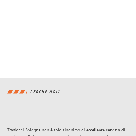
PERCHÉ NOI?
Traslochi Bologna non è solo sinonimo di
eccellente
servizio di