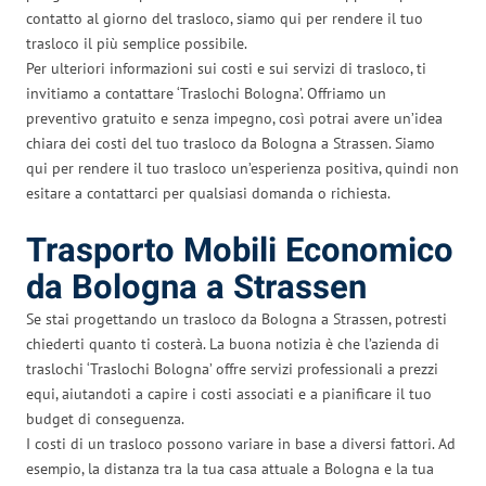
contatto al giorno del trasloco, siamo qui per rendere il tuo
trasloco il più semplice possibile.
Per ulteriori informazioni sui costi e sui servizi di trasloco, ti
invitiamo a contattare ‘Traslochi Bologna’. Offriamo un
preventivo gratuito e senza impegno, così potrai avere un’idea
chiara dei costi del tuo trasloco da Bologna a Strassen. Siamo
qui per rendere il tuo trasloco un’esperienza positiva, quindi non
esitare a contattarci per qualsiasi domanda o richiesta.
Trasporto Mobili Economico
da Bologna a Strassen
Se stai progettando un trasloco da Bologna a Strassen, potresti
chiederti quanto ti costerà. La buona notizia è che l’azienda di
traslochi ‘Traslochi Bologna’ offre servizi professionali a prezzi
equi, aiutandoti a capire i costi associati e a pianificare il tuo
budget di conseguenza.
I costi di un trasloco possono variare in base a diversi fattori. Ad
esempio, la distanza tra la tua casa attuale a Bologna e la tua