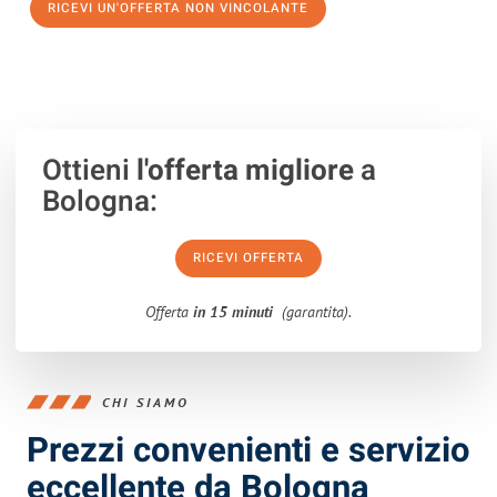
RICEVI UN'OFFERTA NON VINCOLANTE
100% non vincolante – Risposta garantita entro 15 minuti.
Ottieni
l'offerta migliore
a
Bologna:
RICEVI OFFERTA
Offerta
in 15 minuti
(garantita).
CHI SIAMO
Prezzi convenienti e servizio
eccellente da Bologna