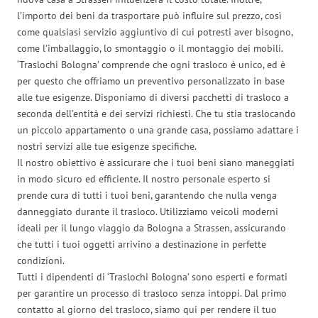
l’importo dei beni da trasportare può influire sul prezzo, così
come qualsiasi servizio aggiuntivo di cui potresti aver bisogno,
come l’imballaggio, lo smontaggio o il montaggio dei mobili.
‘Traslochi Bologna’ comprende che ogni trasloco è unico, ed è
per questo che offriamo un preventivo personalizzato in base
alle tue esigenze. Disponiamo di diversi pacchetti di trasloco a
seconda dell’entità e dei servizi richiesti. Che tu stia traslocando
un piccolo appartamento o una grande casa, possiamo adattare i
nostri servizi alle tue esigenze specifiche.
Il nostro obiettivo è assicurare che i tuoi beni siano maneggiati
in modo sicuro ed efficiente. Il nostro personale esperto si
prende cura di tutti i tuoi beni, garantendo che nulla venga
danneggiato durante il trasloco. Utilizziamo veicoli moderni
ideali per il lungo viaggio da Bologna a Strassen, assicurando
che tutti i tuoi oggetti arrivino a destinazione in perfette
condizioni.
Tutti i dipendenti di ‘Traslochi Bologna’ sono esperti e formati
per garantire un processo di trasloco senza intoppi. Dal primo
contatto al giorno del trasloco, siamo qui per rendere il tuo