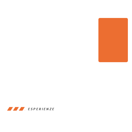
ESPERIENZE