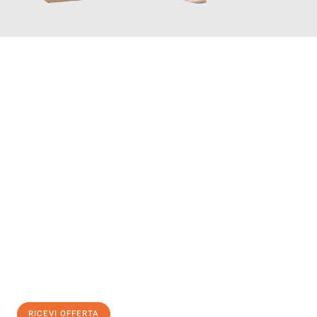
INFORMATI ORA
Scopri con Traslochi Bologna quanto può essere
facile e senza
stress il tuo trasloco a Bologna
. Il nostro team di esperti è
pronto ad assicurarti una transizione senza intoppi nella tua
nuova casa.
Ottieni subito
un'offerta non vincolante
e
risparmia € 100:
RICEVI OFFERTA
0299948957