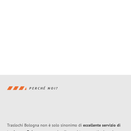
PERCHÉ NOI?
Traslochi Bologna non è solo sinonimo di
eccellente
servizio di