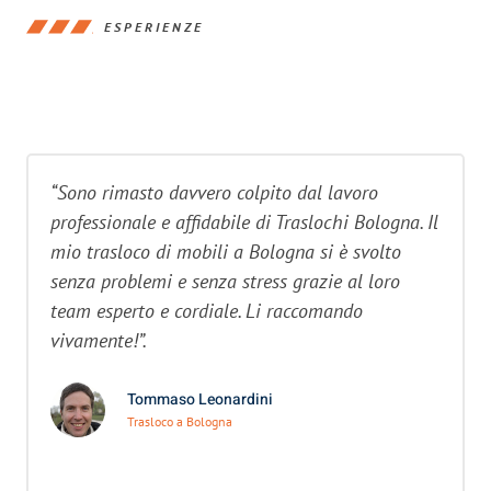
ESPERIENZE
“Sono rimasto davvero colpito dal lavoro
professionale e affidabile di Traslochi Bologna. Il
mio trasloco di mobili a Bologna si è svolto
senza problemi e senza stress grazie al loro
team esperto e cordiale. Li raccomando
vivamente!”.
Tommaso Leonardini
Trasloco a Bologna