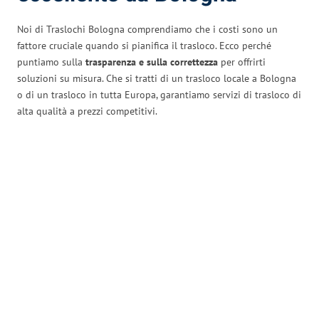
Noi di Traslochi Bologna comprendiamo che i costi sono un
fattore cruciale quando si pianifica il trasloco. Ecco perché
puntiamo sulla
trasparenza e sulla correttezza
per offrirti
soluzioni su misura. Che si tratti di un trasloco locale a Bologna
o di un trasloco in tutta Europa, garantiamo servizi di trasloco di
alta qualità a prezzi competitivi.