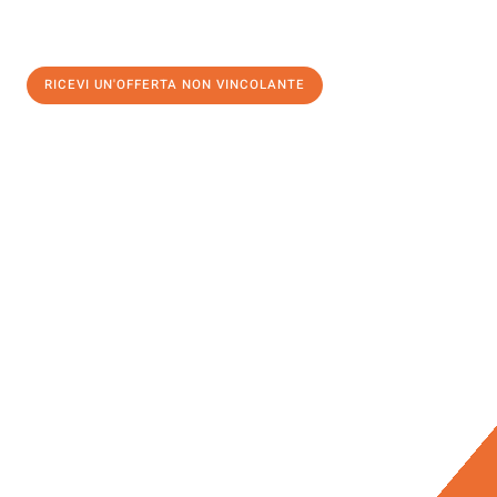
RICEVI UN'OFFERTA NON VINCOLANTE