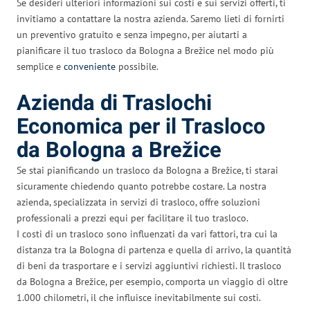
Se desideri ulteriori informazioni sui costi e sui servizi offerti, ti
invitiamo a contattare la nostra azienda. Saremo lieti di fornirti
un preventivo gratuito e senza impegno, per aiutarti a
pianificare il tuo trasloco da Bologna a Brežice nel modo più
semplice e
conveniente
possibile.
Azienda di Traslochi
Economica per il Trasloco
da Bologna a Brežice
Se stai pianificando un trasloco da Bologna a Brežice, ti starai
sicuramente chiedendo quanto potrebbe costare. La nostra
azienda, specializzata in servizi di trasloco, offre soluzioni
professionali a prezzi equi per facilitare il tuo trasloco.
I costi di un trasloco sono influenzati da vari fattori, tra cui la
distanza tra la Bologna di partenza e quella di arrivo, la quantità
di beni da trasportare e i servizi aggiuntivi richiesti. Il trasloco
da Bologna a Brežice, per esempio, comporta un viaggio di oltre
1.000 chilometri, il che influisce inevitabilmente sui costi.