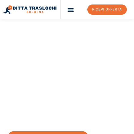
RICEVI OFFERTA
Ditta Traslochi Bologna
Servizi Traslochi Bologna
Costi e prezzi
TRASLOCHI BOLOGNA
Traslochi Bologna
Brežice
Il tuo trasloco Bologna Brežice può essere così facile!
Sperimenta il nostro
servizio di prima classe
e assicurati i
migliori prezzi in Bologna
.
Richiedo ora la tua offerta personalizzata e fai il primo passo
verso un trasloco senza stress a Brežice