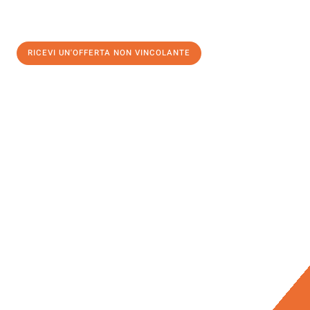
RICEVI UN'OFFERTA NON VINCOLANTE