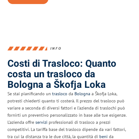
INFO
Costi di Trasloco: Quanto
costa un trasloco da
Bologna a Škofja Loka
Se stai pianificando un
trasloco
da
Bologna
a Škofja Loka,
potresti chiederti quanto ti costerà. Il prezzo del trasloco può
variare a seconda di diversi fattori e l’azienda di traslochi può
fornirti un preventivo personalizzato in base alle tue esigenze.
L’azienda offre
servizi
professionali di trasloco a prezzi
competitivi. La tariffa base del trasloco dipende da vari fattori,
tra cui la distanza tra le due città, la quantità di
beni
da