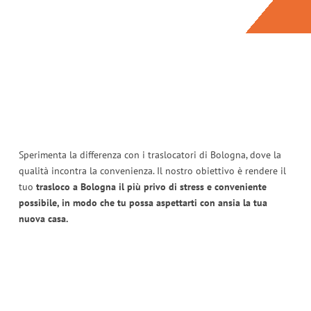
Sperimenta la differenza con i traslocatori di Bologna, dove la
qualità incontra la convenienza. Il nostro obiettivo è rendere il
tuo
trasloco a Bologna il più privo di stress e conveniente
possibile, in modo che tu possa aspettarti con ansia la tua
nuova casa.