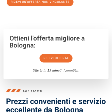
RICEVI UN'OFFERTA NON VINCOLANTE
100% non vincolante – Risposta garantita entro 15 minuti.
Ottieni
l'offerta migliore
a
Bologna:
RICEVI OFFERTA
Offerta
in 15 minuti
(garantita).
CHI SIAMO
Prezzi convenienti e servizio
eccellente da Bologna