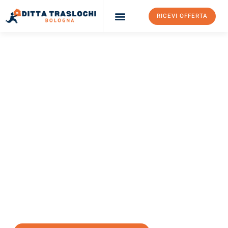
RICEVI OFFERTA
Ditta Traslochi Bologna
Servizi Traslochi Bologna
Costi e prezzi
TRASLOCHI BOLOGNA
Traslochi Bologna
Škofja Loka
Il tuo trasloco Bologna Škofja Loka può essere così facile!
Sperimenta il nostro
servizio di prima classe
e assicurati i
migliori prezzi in Bologna
.
Richiedo ora la tua offerta personalizzata e fai il primo passo
verso un trasloco senza stress a Škofja Loka