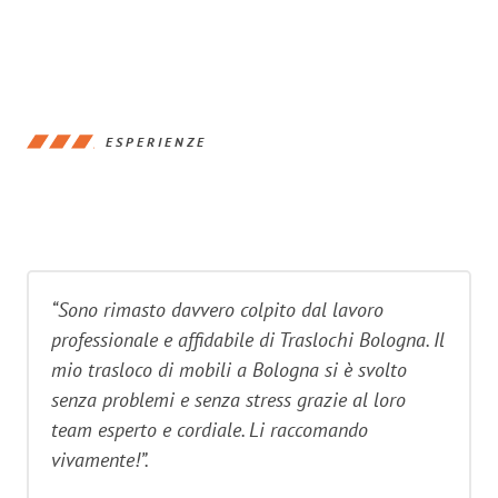
ESPERIENZE
“Sono rimasto davvero colpito dal lavoro
professionale e affidabile di Traslochi Bologna. Il
mio trasloco di mobili a Bologna si è svolto
senza problemi e senza stress grazie al loro
team esperto e cordiale. Li raccomando
vivamente!”.