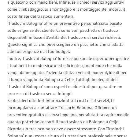
a qualcuno con meno beni. Infine, se richiedi servizi aggiuntivi
come l’imballaggio, lo smontaggio e il montaggio dei mobili, il
costo finale del trasloco aumenterà.
‘Traslochi Bologna’ offre un preventivo personalizzato basato
sulle esigenze del cliente. Ci sono vari pacchetti di trasloco
disponibili in base all’entità del trasloco e ai servizi richiesti.
Questo significa che puoi scegliere un pacchetto che si adatta
alle tue esigenze e al tuo budget.
Inoltre, ‘Traslochi Bologna’ fornisce personale esperto per gestire
i tuoi beni in modo sicuro ed efficiente, garantendo che nulla
venga danneggiato. L’azienda utilizza veicoli moderni, ideali per
il lungo viaggio da Bologna a Celje. Tutti gli impiegati dell’
‘Traslochi Bologna’ sono esperti e addestrati per garantire un
processo di trasloco senza intoppi.
Se desideri ulteriori informazioni sui costi e sui servizi, ti
incoraggiamo a contattare ‘Traslochi Bologna’. Offriamo un
preventivo gratuito e senza impegno, per aiutarti a capire meglio
quanto potrebbe costarti il tuo trasloco da Bologna a Celje.
Ricorda, un trasloco non deve essere stressante. Con ‘Traslochi
Bologna’, puoi essere sicuro di un trasloco professionale e senza