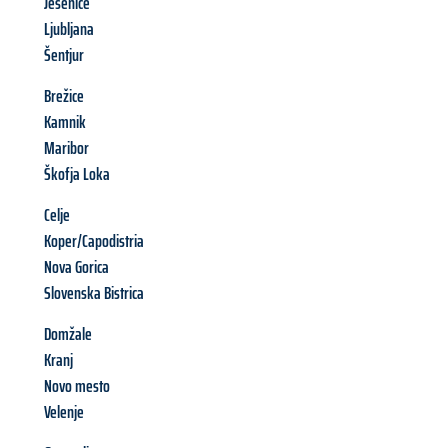
Jesenice
Ljubljana
Šentjur
Brežice
Kamnik
Maribor
Škofja Loka
Celje
Koper/Capodistria
Nova Gorica
Slovenska Bistrica
Domžale
Kranj
Novo mesto
Velenje