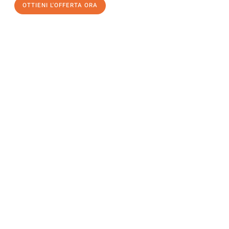
OTTIENI L'OFFERTA ORA