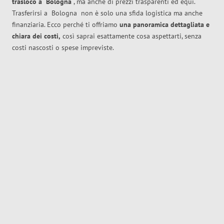
trasloco
a
Bologna
, ma anche di prezzi trasparenti ed equi.
Trasferirsi a
Bologna
non è solo una sfida logistica ma anche
finanziaria. Ecco perché ti offriamo
una panoramica dettagliata e
chiara dei costi,
così saprai esattamente cosa aspettarti, senza
costi nascosti o spese impreviste.