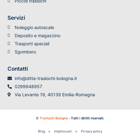
Piccoli traslochi
Servizi
Noleggio autoscale
Deposito e magazzino
Trasporti speciali
Sgombero
Contatti
info@ditta-traslochi-bologna.it
0299948957
Via Levante 19, 40139 Emilia-Romagna
©
Traslochi Bologna
- Tutti i diritti riservati.
Blog
Impressum
Privacy policy