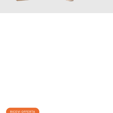
INFORMATI ORA
Scopri con Traslochi Bologna quanto può essere
facile e senza
stress il tuo trasloco a Bologna
. Il nostro team di esperti è
pronto ad assicurarti una transizione senza intoppi nella tua
nuova casa.
Ottieni subito
un'offerta non vincolante
e
risparmia € 100:
RICEVI OFFERTA
0299948957