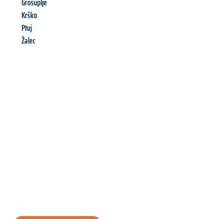
Grosuplje
Krško
Ptuj
Žalec
Richiedi ora la tua
offerta
al
miglior
prezzo !
Inviateci adesso la vostra richiesta non vincolante e
assicuratevi la vostra
offerta di trasloco per le vostre esigenze
a Bologna
al miglior prezzo! Approfitta dell’occasione per
un
trasloco senza stress
e con il massimo comfort: