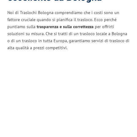
Noi di Traslochi Bologna comprendiamo che i costi sono un
fattore cruciale quando si pianifica il trasloco. Ecco perché
puntiamo sulla
trasparenza e sulla correttezza
per offrirti
soluzioni su misura. Che si tratti di un trasloco locale a Bologna
o di un trasloco in tutta Europa, garantiamo servizi di trasloco di
alta qualità a prezzi competitivi.