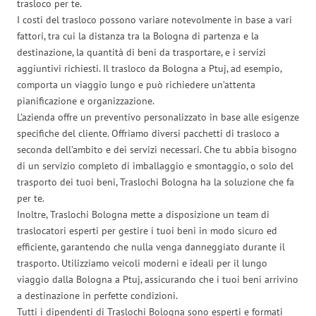
trasloco per te.
I costi del trasloco possono variare notevolmente in base a vari
fattori, tra cui la distanza tra la Bologna di partenza e la
destinazione, la quantità di beni da trasportare, e i servizi
aggiuntivi richiesti. Il trasloco da Bologna a Ptuj, ad esempio,
comporta un viaggio lungo e può richiedere un’attenta
pianificazione e organizzazione.
L’azienda offre un preventivo personalizzato in base alle esigenze
specifiche del cliente. Offriamo diversi pacchetti di trasloco a
seconda dell’ambito e dei servizi necessari. Che tu abbia bisogno
di un servizio completo di imballaggio e smontaggio, o solo del
trasporto dei tuoi beni, Traslochi Bologna ha la soluzione che fa
per te.
Inoltre, Traslochi Bologna mette a disposizione un team di
traslocatori esperti per gestire i tuoi beni in modo sicuro ed
efficiente, garantendo che nulla venga danneggiato durante il
trasporto. Utilizziamo veicoli moderni e ideali per il lungo
viaggio dalla Bologna a Ptuj, assicurando che i tuoi beni arrivino
a destinazione in perfette condizioni.
Tutti i dipendenti di Traslochi Bologna sono esperti e formati