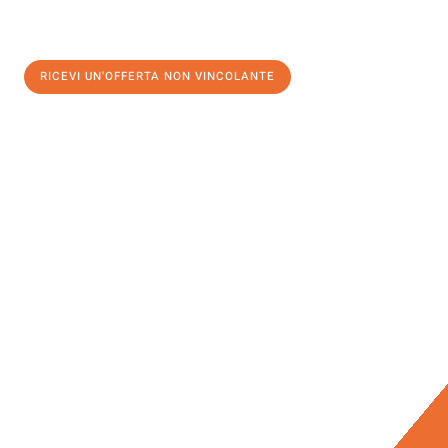
RICEVI UN'OFFERTA NON VINCOLANTE