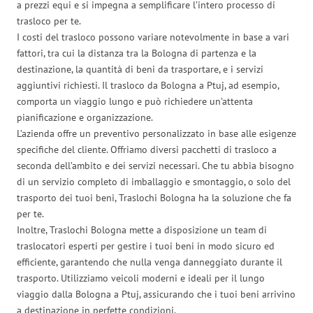
a prezzi equi e si impegna a semplificare l’intero processo di
trasloco per te.
I costi del trasloco possono variare notevolmente in base a vari
fattori, tra cui la distanza tra la Bologna di partenza e la
destinazione, la quantità di beni da trasportare, e i servizi
aggiuntivi richiesti. Il trasloco da Bologna a Ptuj, ad esempio,
comporta un viaggio lungo e può richiedere un’attenta
pianificazione e organizzazione.
L’azienda offre un preventivo personalizzato in base alle esigenze
specifiche del cliente. Offriamo diversi pacchetti di trasloco a
seconda dell’ambito e dei servizi necessari. Che tu abbia bisogno
di un servizio completo di imballaggio e smontaggio, o solo del
trasporto dei tuoi beni, Traslochi Bologna ha la soluzione che fa
per te.
Inoltre, Traslochi Bologna mette a disposizione un team di
traslocatori esperti per gestire i tuoi beni in modo sicuro ed
efficiente, garantendo che nulla venga danneggiato durante il
trasporto. Utilizziamo veicoli moderni e ideali per il lungo
viaggio dalla Bologna a Ptuj, assicurando che i tuoi beni arrivino
a destinazione in perfette condizioni.