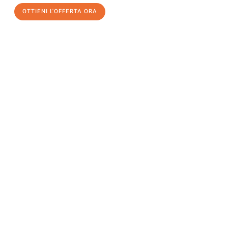
OTTIENI L'OFFERTA ORA