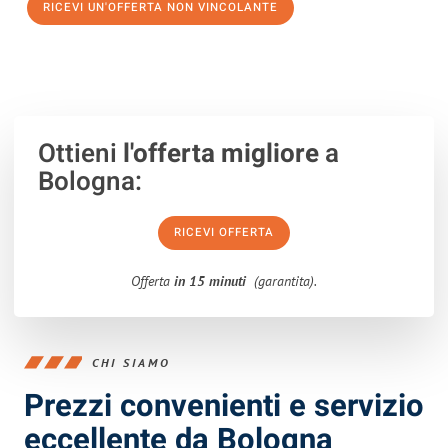
RICEVI UN'OFFERTA NON VINCOLANTE
100% non vincolante – Risposta garantita entro 15 minuti.
Ottieni
l'offerta migliore
a
Bologna:
RICEVI OFFERTA
Offerta
in 15 minuti
(garantita).
CHI SIAMO
Prezzi convenienti e servizio
eccellente da Bologna