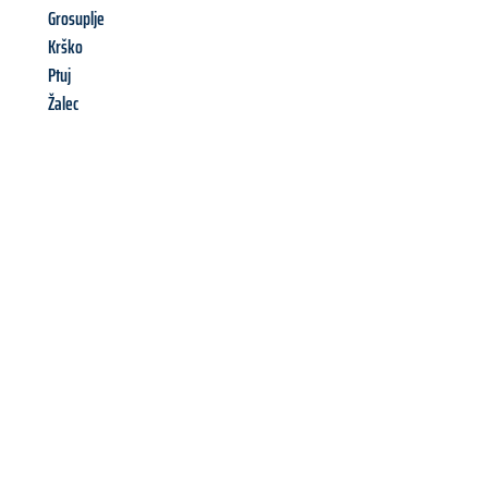
Grosuplje
Krško
Ptuj
Žalec
Richiedi ora la tua
offerta
al
miglior
prezzo !
Inviateci adesso la vostra richiesta non vincolante e
assicuratevi la vostra
offerta di trasloco per le vostre esigenze
a Bologna
al miglior prezzo! Approfitta dell’occasione per
un
trasloco senza stress
e con il massimo comfort: