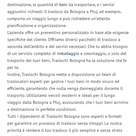
destinazione, la quantità di
beni
da trasportare, e i servizi
aggiuntivi richiesti. Il trasloco da Bologna a Ptuj, ad esempio,
comporta un viaggio lungo e può richiedere un’attenta
pianificazione e organizzazione.
L’azienda offre un preventivo personalizzato in base alle esigenze
specifiche del cliente. Offriamo diversi pacchetti di trasloco a
seconda dell’ambito e dei servizi necessari. Che tu abbia bisogno
di un servizio completo di
imballaggio
e smontaggio, o solo del
trasporto dei tuoi beni, Traslochi Bologna ha la soluzione che fa
per te.
Inoltre, Traslochi Bologna mette a disposizione un team di
traslocatori esperti per gestire i tuoi beni in modo sicuro ed
efficiente, garantendo che nulla venga danneggiato durante il
trasporto. Utilizziamo veicoli moderni e ideali per il lungo
viaggio dalla Bologna a Ptuj, assicurando che i tuoi beni arrivino
a destinazione in perfette condizioni.
Tutti i dipendenti di Traslochi Bologna sono esperti e formati
per garantire un processo di trasloco senza intoppi. La nostra
priorità è rendere il tuo trasloco il più semplice e senza stress