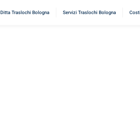
Ditta Traslochi Bologna
Servizi Traslochi Bologna
Costi
ork
rimenta il nostro