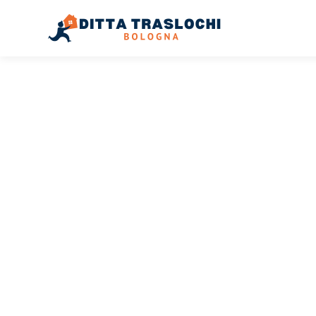
TRASLOCHI BOLOGNA
Traslochi
Bologna
C
Il tuo trasloco Bologna Cork può essere così facile! Spe