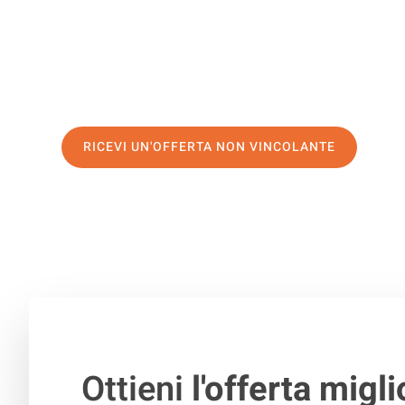
servizio di prima classe
e assicurati i
migliori prezzi in
Richiedo ora la tua offerta personalizzata e fai il prim
trasloco senza stress a Cork
RICEVI UN'OFFERTA NON VINCOLANTE
100% non vincolante – Risposta garantita entro 15 minuti.
Ottieni
l'offerta migli