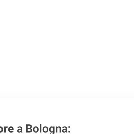
 Bologna
.
o passo verso un
ore
a Bologna: