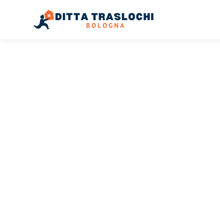
TRASLOCHI BOLOGNA
Traslochi
Bologna