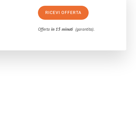
RICEVI OFFERTA
Offerta
in 15 minuti
(garantita).