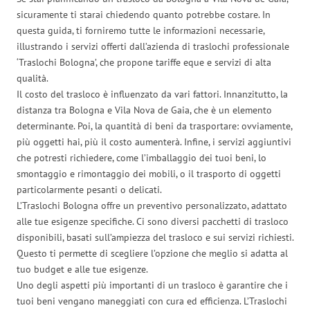
sicuramente ti starai chiedendo quanto potrebbe costare. In
questa guida, ti forniremo tutte le informazioni necessarie,
illustrando i servizi offerti dall’azienda di traslochi professionale
‘Traslochi Bologna’, che propone tariffe eque e servizi di alta
qualità.
Il costo del trasloco è influenzato da vari fattori. Innanzitutto, la
distanza tra Bologna e Vila Nova de Gaia, che è un elemento
determinante. Poi, la quantità di beni da trasportare: ovviamente,
più oggetti hai, più il costo aumenterà. Infine, i servizi aggiuntivi
che potresti richiedere, come l’imballaggio dei tuoi beni, lo
smontaggio e rimontaggio dei mobili, o il trasporto di oggetti
particolarmente pesanti o delicati.
L’Traslochi Bologna offre un preventivo personalizzato, adattato
alle tue esigenze specifiche. Ci sono diversi pacchetti di trasloco
disponibili, basati sull’ampiezza del trasloco e sui servizi richiesti.
Questo ti permette di scegliere l’opzione che meglio si adatta al
tuo budget e alle tue esigenze.
Uno degli aspetti più importanti di un trasloco è garantire che i
tuoi beni vengano maneggiati con cura ed efficienza. L’Traslochi