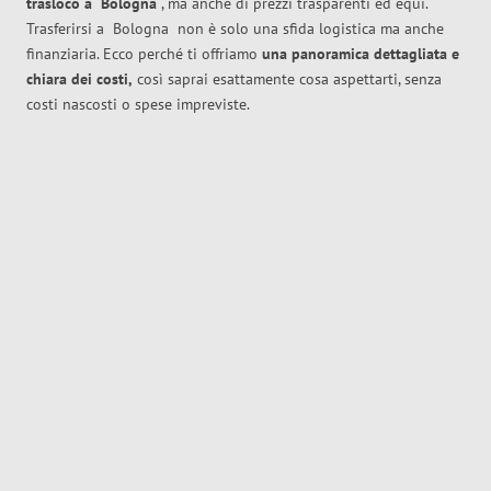
trasloco
a
Bologna
, ma anche di prezzi trasparenti ed equi.
Trasferirsi a
Bologna
non è solo una sfida logistica ma anche
finanziaria. Ecco perché ti offriamo
una panoramica dettagliata e
chiara dei costi,
così saprai esattamente cosa aspettarti, senza
costi nascosti o spese impreviste.