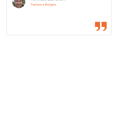
Trasloco a Bologna