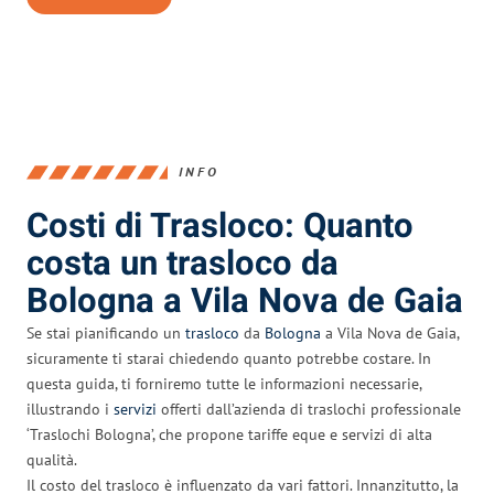
INFO
Costi di Trasloco: Quanto
costa un trasloco da
Bologna a Vila Nova de Gaia
Se stai pianificando un
trasloco
da
Bologna
a Vila Nova de Gaia,
sicuramente ti starai chiedendo quanto potrebbe costare. In
questa guida, ti forniremo tutte le informazioni necessarie,
illustrando i
servizi
offerti dall’azienda di traslochi professionale
‘Traslochi Bologna’, che propone tariffe eque e servizi di alta
qualità.
Il costo del trasloco è influenzato da vari fattori. Innanzitutto, la