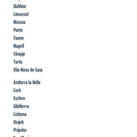
Dublino
Limassol
Nicosia
Porto
Fiume
Rugell
Skopje
Tartu
Vila Nova de Gaia
Andorra la Vella
Cork
Eschen
Gibilterra
Lisbona
Osijek
Prijedor