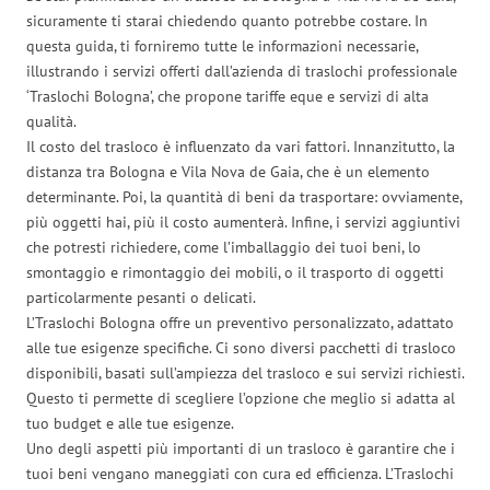
sicuramente ti starai chiedendo quanto potrebbe costare. In
questa guida, ti forniremo tutte le informazioni necessarie,
illustrando i servizi offerti dall’azienda di traslochi professionale
‘Traslochi Bologna’, che propone tariffe eque e servizi di alta
qualità.
Il costo del trasloco è influenzato da vari fattori. Innanzitutto, la
distanza tra Bologna e Vila Nova de Gaia, che è un elemento
determinante. Poi, la quantità di beni da trasportare: ovviamente,
più oggetti hai, più il costo aumenterà. Infine, i servizi aggiuntivi
che potresti richiedere, come l’imballaggio dei tuoi beni, lo
smontaggio e rimontaggio dei mobili, o il trasporto di oggetti
particolarmente pesanti o delicati.
L’Traslochi Bologna offre un preventivo personalizzato, adattato
alle tue esigenze specifiche. Ci sono diversi pacchetti di trasloco
disponibili, basati sull’ampiezza del trasloco e sui servizi richiesti.
Questo ti permette di scegliere l’opzione che meglio si adatta al
tuo budget e alle tue esigenze.
Uno degli aspetti più importanti di un trasloco è garantire che i
tuoi beni vengano maneggiati con cura ed efficienza. L’Traslochi