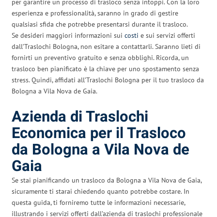
per garantire un processo di trasloco senza intoppi. Con la loro
esperienza e professionalità, saranno in grado di gestire
qualsiasi sfida che potrebbe presentarsi durante il trasloco.
Se desideri maggiori informazioni sui
costi
e sui servizi offerti
dall’Traslochi Bologna, non esitare a contattarli. Saranno lieti di
fornirti un preventivo gratuito e senza obblighi. Ricorda, un
trasloco ben pianificato è la chiave per uno spostamento senza
stress. Quindi, affidati all’Traslochi Bologna per il tuo trasloco da
Bologna a Vila Nova de Gaia.
Azienda di Traslochi
Economica per il Trasloco
da Bologna a Vila Nova de
Gaia
Se stai pianificando un trasloco da Bologna a Vila Nova de Gaia,
sicuramente ti starai chiedendo quanto potrebbe costare. In
questa guida, ti forniremo tutte le informazioni necessarie,
illustrando i servizi offerti dall’azienda di traslochi professionale