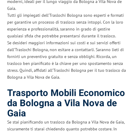
moderni, ideali per il lungo viaggio da Bologna a Vila Nova de
Gaia.
Tutti gli impiegati dell’Traslochi Bologna sono esperti e formati
per garantire un processo di trasloco senza intoppi. Con la loro
esperienza e professionalità, saranno in grado di gestire
qualsiasi sfida che potrebbe presentarsi durante il trasloco.
Se desideri maggiori informazioni sui costi e sui servizi offerti
dall’Traslochi Bologna, non esitare a contattarli. Saranno lieti di
fornirti un preventivo gratuito e senza obblighi. Ricorda, un
trasloco ben pianificato è la chiave per uno spostamento senza
stress. Quindi, affidati all’Traslochi Bologna per il tuo trasloco da
Bologna a Vila Nova de Gaia.
Trasporto Mobili Economico
da Bologna a Vila Nova de
Gaia
Se stai pianificando un trasloco da Bologna a Vila Nova de Gaia,
sicuramente ti starai chiedendo quanto potrebbe costare. In