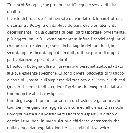
‘Traslochi Bologna’, che propone tariffe eque e servizi di alta
qualità.
Il costo del trasloco è influenzato da vari fattori. Innanzitutto, la
distanza tra Bologna e Vila Nova de Gaia, che è un elemento
determinante. Poi, la quantità di beni da trasportare: ovviamente,
più oggetti hai, più il costo aumenterà. Infine, i servizi aggiuntivi
che potresti richiedere, come l’imballaggio dei tuoi beni, lo
smontaggio e rimontaggio dei mobili, o il trasporto di oggetti
particolarmente pesanti o delicati.
L’Traslochi Bologna offre un preventivo personalizzato, adattato
alle tue esigenze specifiche. Ci sono diversi pacchetti di trasloco
disponibili, basati sull’ampiezza del trasloco e sui servizi richiesti.
Questo ti permette di scegliere l’opzione che meglio si adatta al
tuo budget e alle tue esigenze.
Uno degli aspetti più importanti di un trasloco è garantire che i
tuoi beni vengano maneggiati con cura ed efficienza. L’Traslochi
Bologna mette a disposizione traslocatori esperti, in grado di
gestire i tuoi beni in modo sicuro e efficiente, garantendo che
nulla venga danneggiato. Inoltre, l’azienda utilizza veicoli