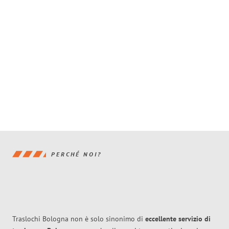
PERCHÉ NOI?
Traslochi Bologna non è solo sinonimo di
eccellente
servizio di