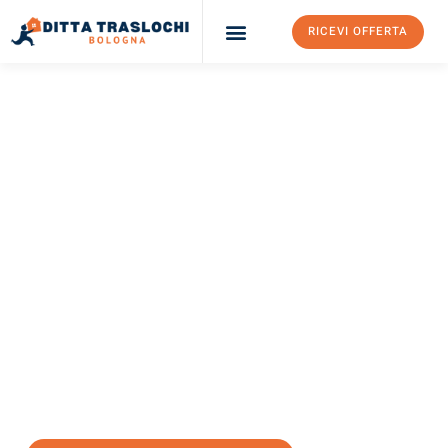
RICEVI OFFERTA
Ditta Traslochi Bologna
Servizi Traslochi Bologna
Costi e prezzi
TRASLOCHI BOLOGNA
Traslochi Bologna
Vila Nova De Gaia
Il tuo trasloco Bologna Vila Nova de Gaia può essere così facile!
Sperimenta il nostro
servizio di prima classe
e assicurati i
migliori prezzi in Bologna
.
Richiedo ora la tua offerta personalizzata e fai il primo passo
verso un trasloco senza stress a Vila Nova de Gaia