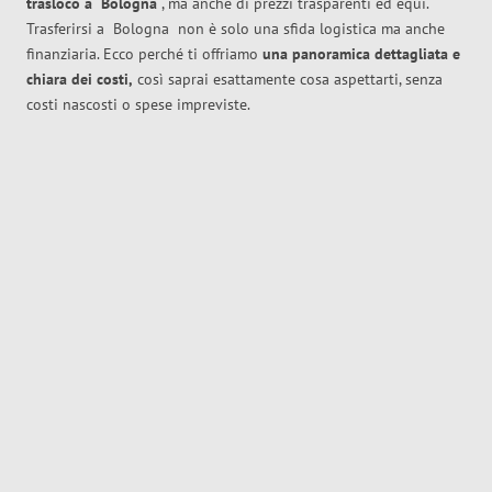
trasloco
a
Bologna
, ma anche di prezzi trasparenti ed equi.
Trasferirsi a
Bologna
non è solo una sfida logistica ma anche
finanziaria. Ecco perché ti offriamo
una panoramica dettagliata e
chiara dei costi,
così saprai esattamente cosa aspettarti, senza
costi nascosti o spese impreviste.