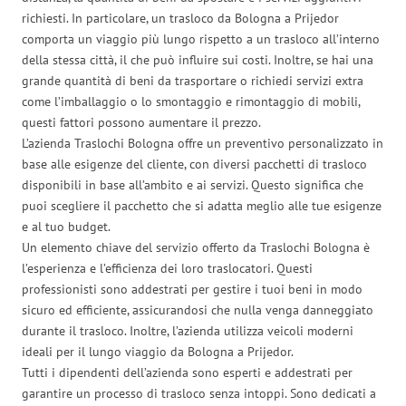
richiesti. In particolare, un trasloco da Bologna a Prijedor
comporta un viaggio più lungo rispetto a un trasloco all’interno
della stessa città, il che può influire sui costi. Inoltre, se hai una
grande quantità di beni da trasportare o richiedi servizi extra
come l’imballaggio o lo smontaggio e rimontaggio di mobili,
questi fattori possono aumentare il prezzo.
L’azienda Traslochi Bologna offre un preventivo personalizzato in
base alle esigenze del cliente, con diversi pacchetti di trasloco
disponibili in base all’ambito e ai servizi. Questo significa che
puoi scegliere il pacchetto che si adatta meglio alle tue esigenze
e al tuo budget.
Un elemento chiave del servizio offerto da Traslochi Bologna è
l’esperienza e l’efficienza dei loro traslocatori. Questi
professionisti sono addestrati per gestire i tuoi beni in modo
sicuro ed efficiente, assicurandosi che nulla venga danneggiato
durante il trasloco. Inoltre, l’azienda utilizza veicoli moderni
ideali per il lungo viaggio da Bologna a Prijedor.
Tutti i dipendenti dell’azienda sono esperti e addestrati per
garantire un processo di trasloco senza intoppi. Sono dedicati a