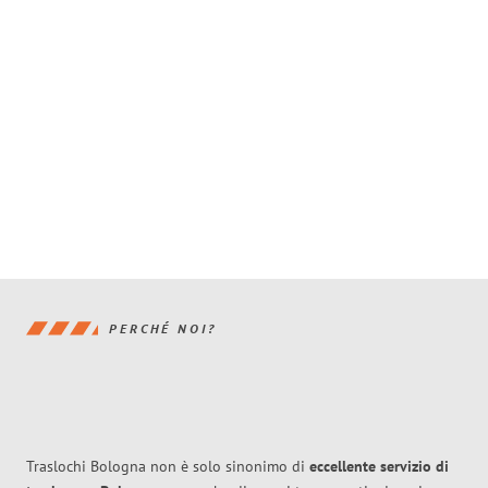
PERCHÉ NOI?
Traslochi Bologna non è solo sinonimo di
eccellente
servizio di