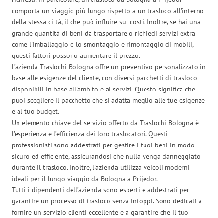
comporta un viaggio più lungo rispetto a un trasloco all’interno
della stessa città, il che può influire sui costi. Inoltre, se hai una
grande quantità di beni da trasportare o richiedi servizi extra
come l’imballaggio o lo smontaggio e rimontaggio di mobili,
questi fattori possono aumentare il prezzo.
L’azienda Traslochi Bologna offre un preventivo personalizzato in
base alle esigenze del cliente, con diversi pacchetti di trasloco
disponibili in base all’ambito e ai servizi. Questo significa che
puoi scegliere il pacchetto che si adatta meglio alle tue esigenze
e al tuo budget.
Un elemento chiave del servizio offerto da Traslochi Bologna è
l’esperienza e l’efficienza dei loro traslocatori. Questi
professionisti sono addestrati per gestire i tuoi beni in modo
sicuro ed efficiente, assicurandosi che nulla venga danneggiato
durante il trasloco. Inoltre, l’azienda utilizza veicoli moderni
ideali per il lungo viaggio da Bologna a Prijedor.
Tutti i dipendenti dell’azienda sono esperti e addestrati per
garantire un processo di trasloco senza intoppi. Sono dedicati a
fornire un servizio clienti eccellente e a garantire che il tuo