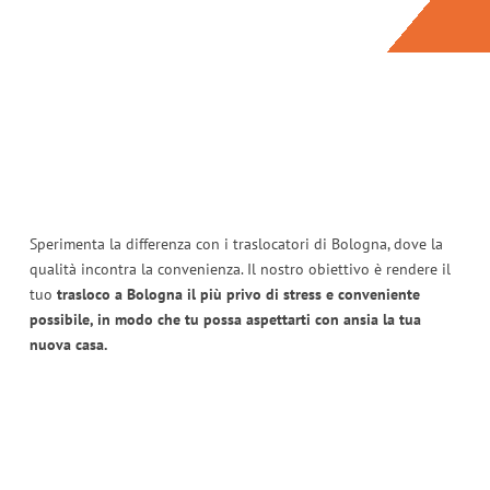
Sperimenta la differenza con i traslocatori di Bologna, dove la
qualità incontra la convenienza. Il nostro obiettivo è rendere il
tuo
trasloco a Bologna il più privo di stress e conveniente
possibile, in modo che tu possa aspettarti con ansia la tua
nuova casa.