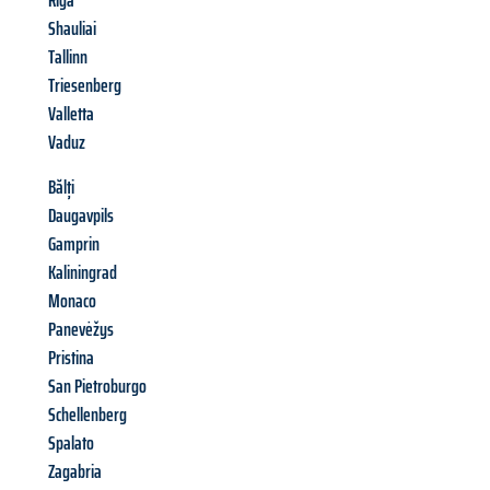
Riga
Shauliai
Tallinn
Triesenberg
Valletta
Vaduz
Bălți
Daugavpils
Gamprin
Kaliningrad
Monaco
Panevėžys
Pristina
San Pietroburgo
Schellenberg
Spalato
Zagabria