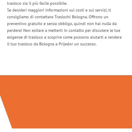
trasloco sia il più facile possibile.
Se desideri maggiori informazioni sui costi e sui servizi, ti
consigliamo di contattare Traslochi Bologna. Offrono un
preventivo gratuito e senza obbligo, quindi non hai nulla da
perdere! Non esitare a metterti in contatto per discutere le tue
esigenze di trasloco e scoprire come possono aiutarti a rendere
il tuo trasloco da Bologna a Prijedor un successo.
Traslochi Bologna in numeri: