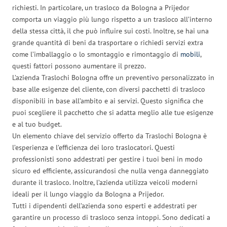
richiesti. In particolare, un trasloco da Bologna a Prijedor
comporta un viaggio più lungo rispetto a un trasloco all’interno
della stessa città, il che può influire sui costi. Inoltre, se hai una
grande quantità di beni da trasportare o richiedi servizi extra
come l’imballaggio o lo smontaggio e rimontaggio di
mobili
,
questi fattori possono aumentare il prezzo.
L’azienda Traslochi Bologna offre un preventivo personalizzato in
base alle esigenze del cliente, con diversi pacchetti di trasloco
disponibili in base all’ambito e ai servizi. Questo significa che
puoi scegliere il pacchetto che si adatta meglio alle tue esigenze
e al tuo budget.
Un elemento chiave del servizio offerto da Traslochi Bologna è
l’esperienza e l’efficienza dei loro traslocatori. Questi
professionisti sono addestrati per gestire i tuoi beni in modo
sicuro ed efficiente, assicurandosi che nulla venga danneggiato
durante il trasloco. Inoltre, l’azienda utilizza veicoli moderni
ideali per il lungo viaggio da Bologna a Prijedor.
Tutti i dipendenti dell’azienda sono esperti e addestrati per
garantire un processo di trasloco senza intoppi. Sono dedicati a