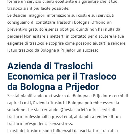
fornire un servizio clienti eccellente e a garantire che il tuo
trasloco sia il più facile possibile.
Se desideri maggiori informazioni sui costi e sui servizi, ti
consigliamo di contattare Traslochi Bologna. Offrono un
preventivo gratuito e senza obbligo, quindi non hai nulla da
perdere! Non esitare a metterti in contatto per discutere le tue
esigenze di trasloco e scoprire come possono aiutarti a rendere
il tuo trasloco da Bologna a Prijedor un successo.
Azienda di Traslochi
Economica per il Trasloco
da Bologna a Prijedor
Se stai pianificando un trasloco da Bologna a Prijedor e cerchi di
capire i costi, l’azienda Traslochi Bologna potrebbe essere la
soluzione che stai cercando. Questa società offre servizi di
trasloco professionali a prezzi equi, aiutando a rendere il tuo
trasloco un’esperienza senza stress.
I costi del trasloco sono influenzati da vari fattori, tra cui la