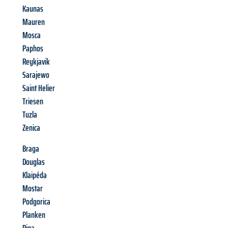
Kaunas
Mauren
Mosca
Paphos
Reykjavik
Sarajewo
Saint Helier
Triesen
Tuzla
Zenica
Braga
Douglas
Klaipéda
Mostar
Podgorica
Planken