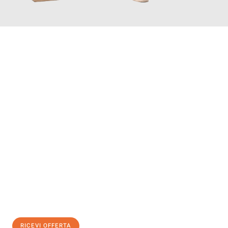
INFORMATI ORA
Scopri con Traslochi Bologna quanto può essere
facile e senza
stress il tuo trasloco a Bologna
. Il nostro team di esperti è
pronto ad assicurarti una transizione senza intoppi nella tua
nuova casa.
Ottieni subito
un'offerta non vincolante
e
risparmia € 100:
RICEVI OFFERTA
0299948957