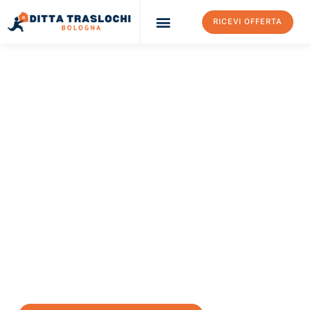
RICEVI OFFERTA
Ditta Traslochi Bologna
Servizi Traslochi Bologna
Costi e prezzi
TRASLOCHI BOLOGNA
Traslochi Bologna
Monaco
Il tuo trasloco Bologna Monaco può essere così facile!
Sperimenta il nostro
servizio di prima classe
e assicurati i
migliori prezzi in Bologna
.
Richiedo ora la tua offerta personalizzata e fai il primo passo
verso un trasloco senza stress a Monaco