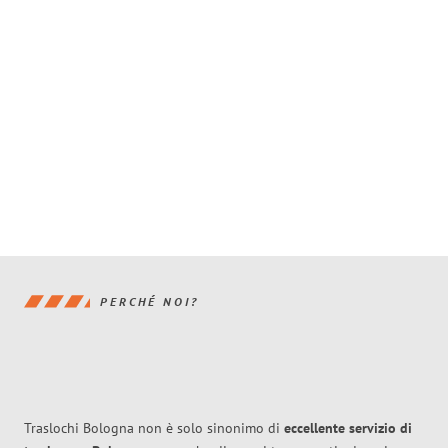
PERCHÉ NOI?
Traslochi Bologna non è solo sinonimo di
eccellente
servizio di