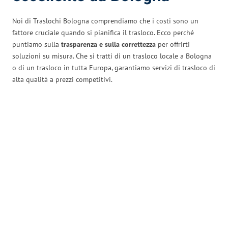
Noi di Traslochi Bologna comprendiamo che i costi sono un
fattore cruciale quando si pianifica il trasloco. Ecco perché
puntiamo sulla
trasparenza e sulla correttezza
per offrirti
soluzioni su misura. Che si tratti di un trasloco locale a Bologna
o di un trasloco in tutta Europa, garantiamo servizi di trasloco di
alta qualità a prezzi competitivi.