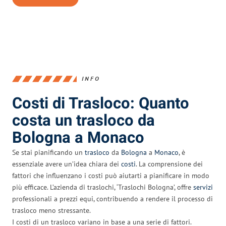
INFO
Costi di Trasloco: Quanto
costa un trasloco da
Bologna a Monaco
Se stai pianificando un
trasloco
da
Bologna
a
Monaco
, è
essenziale avere un’idea chiara dei
costi
. La comprensione dei
fattori che influenzano i costi può aiutarti a pianificare in modo
più efficace. L’azienda di traslochi, ‘Traslochi Bologna’, offre
servizi
professionali a prezzi equi, contribuendo a rendere il processo di
trasloco meno stressante.
I costi di un trasloco variano in base a una serie di fattori.