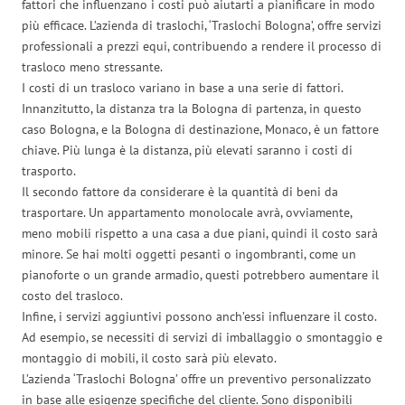
fattori che influenzano i costi può aiutarti a pianificare in modo
più efficace. L’azienda di traslochi, ‘Traslochi Bologna’, offre servizi
professionali a prezzi equi, contribuendo a rendere il processo di
trasloco meno stressante.
I costi di un trasloco variano in base a una serie di fattori.
Innanzitutto, la distanza tra la Bologna di partenza, in questo
caso Bologna, e la Bologna di destinazione, Monaco, è un fattore
chiave. Più lunga è la distanza, più elevati saranno i costi di
trasporto.
Il secondo fattore da considerare è la quantità di beni da
trasportare. Un appartamento monolocale avrà, ovviamente,
meno mobili rispetto a una casa a due piani, quindi il costo sarà
minore. Se hai molti oggetti pesanti o ingombranti, come un
pianoforte o un grande armadio, questi potrebbero aumentare il
costo del trasloco.
Infine, i servizi aggiuntivi possono anch’essi influenzare il costo.
Ad esempio, se necessiti di servizi di imballaggio o smontaggio e
montaggio di mobili, il costo sarà più elevato.
L’azienda ‘Traslochi Bologna’ offre un preventivo personalizzato
in base alle esigenze specifiche del cliente. Sono disponibili