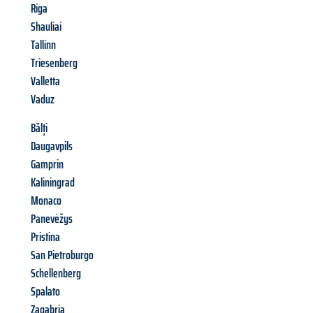
Riga
Shauliai
Tallinn
Triesenberg
Valletta
Vaduz
Bălți
Daugavpils
Gamprin
Kaliningrad
Monaco
Panevėžys
Pristina
San Pietroburgo
Schellenberg
Spalato
Zagabria