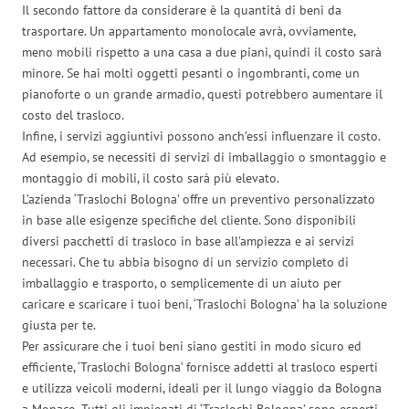
Il secondo fattore da considerare è la quantità di beni da
trasportare. Un appartamento monolocale avrà, ovviamente,
meno mobili rispetto a una casa a due piani, quindi il costo sarà
minore. Se hai molti oggetti pesanti o ingombranti, come un
pianoforte o un grande armadio, questi potrebbero aumentare il
costo del trasloco.
Infine, i servizi aggiuntivi possono anch’essi influenzare il costo.
Ad esempio, se necessiti di servizi di imballaggio o smontaggio e
montaggio di mobili, il costo sarà più elevato.
L’azienda ‘Traslochi Bologna’ offre un preventivo personalizzato
in base alle esigenze specifiche del cliente. Sono disponibili
diversi pacchetti di trasloco in base all’ampiezza e ai servizi
necessari. Che tu abbia bisogno di un servizio completo di
imballaggio e trasporto, o semplicemente di un aiuto per
caricare e scaricare i tuoi beni, ‘Traslochi Bologna’ ha la soluzione
giusta per te.
Per assicurare che i tuoi beni siano gestiti in modo sicuro ed
efficiente, ‘Traslochi Bologna’ fornisce addetti al trasloco esperti
e utilizza veicoli moderni, ideali per il lungo viaggio da Bologna
a Monaco. Tutti gli impiegati di ‘Traslochi Bologna’ sono esperti