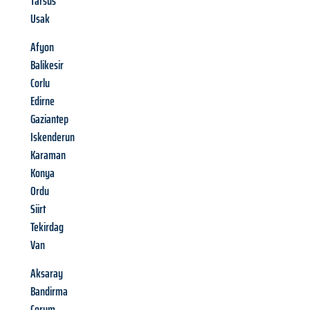
Tarsus
Usak
Afyon
Balikesir
Corlu
Edirne
Gaziantep
Iskenderun
Karaman
Konya
Ordu
Siirt
Tekirdag
Van
Aksaray
Bandirma
Corum