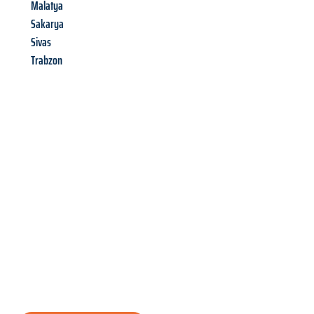
Malatya
Sakarya
Sivas
Trabzon
Richiedi ora la tua
offerta
al
miglior
prezzo !
Inviateci adesso la vostra richiesta non vincolante e
assicuratevi la vostra
offerta di trasloco per le vostre esigenze
a Bologna
al miglior prezzo! Approfitta dell’occasione per
un
trasloco senza stress
e con il massimo comfort: