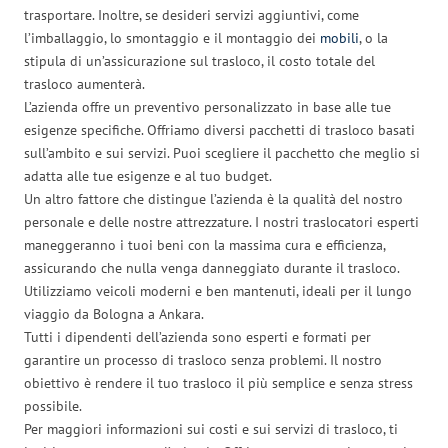
trasportare. Inoltre, se desideri servizi aggiuntivi, come
l’imballaggio, lo smontaggio e il montaggio dei
mobili
, o la
stipula di un’assicurazione sul trasloco, il costo totale del
trasloco aumenterà.
L’azienda offre un preventivo personalizzato in base alle tue
esigenze specifiche. Offriamo diversi pacchetti di trasloco basati
sull’ambito e sui servizi. Puoi scegliere il pacchetto che meglio si
adatta alle tue esigenze e al tuo budget.
Un altro fattore che distingue l’azienda è la qualità del nostro
personale e delle nostre attrezzature. I nostri traslocatori esperti
maneggeranno i tuoi beni con la massima cura e efficienza,
assicurando che nulla venga danneggiato durante il trasloco.
Utilizziamo veicoli moderni e ben mantenuti, ideali per il lungo
viaggio da Bologna a Ankara.
Tutti i dipendenti dell’azienda sono esperti e formati per
garantire un processo di trasloco senza problemi. Il nostro
obiettivo è rendere il tuo trasloco il più semplice e senza stress
possibile.
Per maggiori informazioni sui costi e sui servizi di trasloco, ti