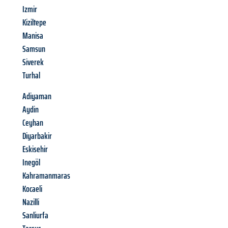
Izmir
Kiziltepe
Manisa
Samsun
Siverek
Turhal
Adiyaman
Aydin
Ceyhan
Diyarbakir
Eskisehir
Inegöl
Kahramanmaras
Kocaeli
Nazilli
Sanliurfa