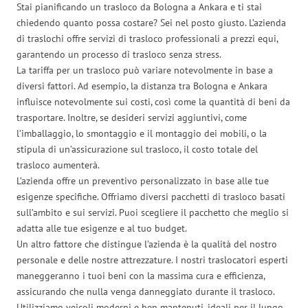
Stai pianificando un trasloco da Bologna a Ankara e ti stai
chiedendo quanto possa costare? Sei nel posto giusto. L’azienda
di traslochi offre servizi di trasloco professionali a prezzi equi,
garantendo un processo di trasloco senza stress.
La tariffa per un trasloco può variare notevolmente in base a
diversi fattori. Ad esempio, la distanza tra Bologna e Ankara
influisce notevolmente sui costi, così come la quantità di beni da
trasportare. Inoltre, se desideri servizi aggiuntivi, come
l’imballaggio, lo smontaggio e il montaggio dei mobili, o la
stipula di un’assicurazione sul trasloco, il costo totale del
trasloco aumenterà.
L’azienda offre un preventivo personalizzato in base alle tue
esigenze specifiche. Offriamo diversi pacchetti di trasloco basati
sull’ambito e sui servizi. Puoi scegliere il pacchetto che meglio si
adatta alle tue esigenze e al tuo budget.
Un altro fattore che distingue l’azienda è la qualità del nostro
personale e delle nostre attrezzature. I nostri traslocatori esperti
maneggeranno i tuoi beni con la massima cura e efficienza,
assicurando che nulla venga danneggiato durante il trasloco.
Utilizziamo veicoli moderni e ben mantenuti, ideali per il lungo