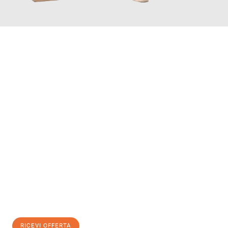
INFORMATI ORA
Scopri con Traslochi Bologna quanto può essere
facile e senza
stress il tuo trasloco a Bologna
. Il nostro team di esperti è
pronto ad assicurarti una transizione senza intoppi nella tua
nuova casa.
Ottieni subito
un'offerta non vincolante
e
risparmia € 100:
RICEVI OFFERTA
0299948957