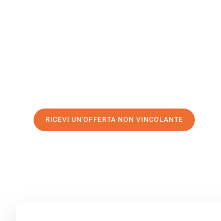
Erzurum
Il tuo trasloco Bologna Erzurum può essere così facile!
servizio di prima classe
e assicurati i
migliori prezzi in
Richiedo ora la tua offerta personalizzata e fai il prim
trasloco senza stress a Erzurum
RICEVI UN'OFFERTA NON VINCOLANTE
100% non vincolante – Risposta garantita entro 15 minuti.