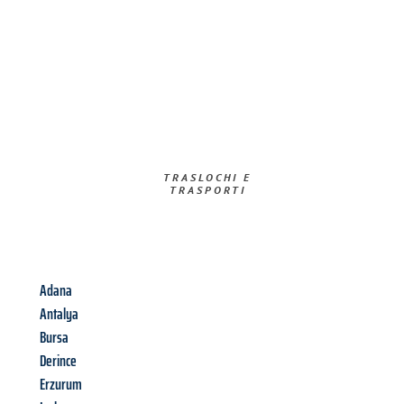
TRASLOCHI E
TRASPORTI​
Adana
Antalya
Bursa
Derince
Erzurum