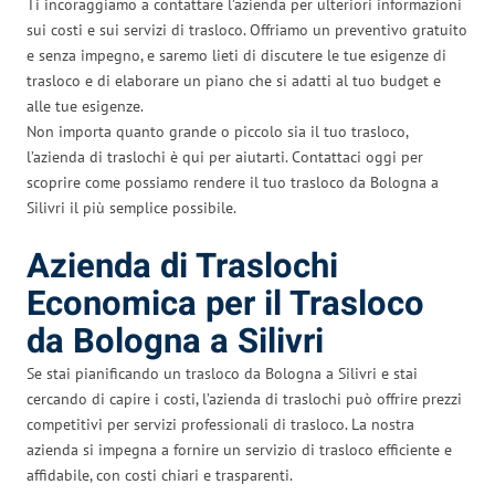
Ti incoraggiamo a contattare l’azienda per ulteriori informazioni
sui costi e sui servizi di trasloco. Offriamo un preventivo gratuito
e senza impegno, e saremo lieti di discutere le tue esigenze di
trasloco e di elaborare un piano che si adatti al tuo budget e
alle tue esigenze.
Non importa quanto grande o piccolo sia il tuo trasloco,
l’azienda di traslochi è qui per aiutarti. Contattaci oggi per
scoprire come possiamo rendere il tuo trasloco da Bologna a
Silivri il più semplice possibile.
Azienda di Traslochi
Economica per il Trasloco
da Bologna a Silivri
Se stai pianificando un trasloco da Bologna a Silivri e stai
cercando di capire i costi, l’azienda di traslochi può offrire prezzi
competitivi per servizi professionali di trasloco. La nostra
azienda si impegna a fornire un servizio di trasloco efficiente e
affidabile, con costi chiari e trasparenti.