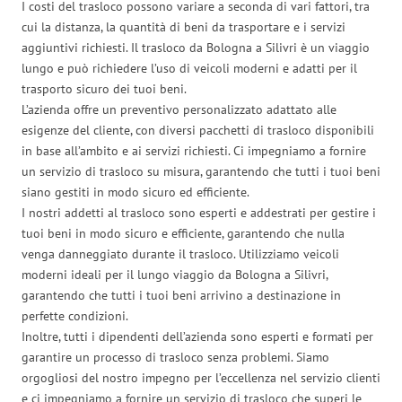
I costi del trasloco possono variare a seconda di vari fattori, tra
cui la distanza, la quantità di beni da trasportare e i servizi
aggiuntivi richiesti. Il trasloco da Bologna a Silivri è un viaggio
lungo e può richiedere l’uso di veicoli moderni e adatti per il
trasporto sicuro dei tuoi beni.
L’azienda offre un preventivo personalizzato adattato alle
esigenze del cliente, con diversi pacchetti di trasloco disponibili
in base all’ambito e ai servizi richiesti. Ci impegniamo a fornire
un servizio di trasloco su misura, garantendo che tutti i tuoi beni
siano gestiti in modo sicuro ed efficiente.
I nostri addetti al trasloco sono esperti e addestrati per gestire i
tuoi beni in modo sicuro e efficiente, garantendo che nulla
venga danneggiato durante il trasloco. Utilizziamo veicoli
moderni ideali per il lungo viaggio da Bologna a Silivri,
garantendo che tutti i tuoi beni arrivino a destinazione in
perfette condizioni.
Inoltre, tutti i dipendenti dell’azienda sono esperti e formati per
garantire un processo di trasloco senza problemi. Siamo
orgogliosi del nostro impegno per l’eccellenza nel servizio clienti
e ci impegniamo a fornire un servizio di trasloco che superi le