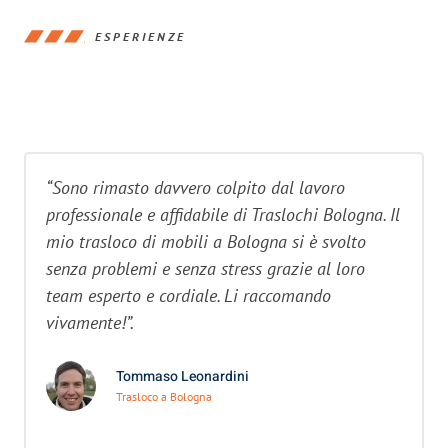
ESPERIENZE
“Sono rimasto davvero colpito dal lavoro
professionale e affidabile di Traslochi Bologna. Il
mio trasloco di mobili a Bologna si è svolto
senza problemi e senza stress grazie al loro
team esperto e cordiale. Li raccomando
vivamente!”.
Tommaso Leonardini
Trasloco a Bologna