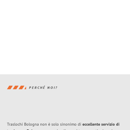
PERCHÉ NOI?
Traslochi Bologna non è solo sinonimo di
eccellente
servizio di