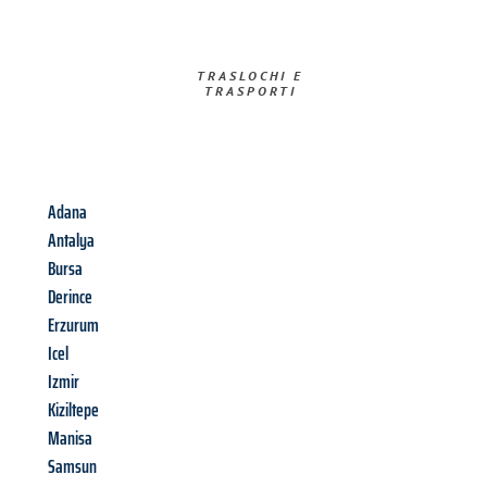
TRASLOCHI E
TRASPORTI​
Adana
Antalya
Bursa
Derince
Erzurum
Icel
Izmir
Kiziltepe
Manisa
Samsun