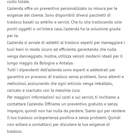
costo totale.
L’azienda offre un preventivo personalizzato su misura per le
esigenze del cliente. Sono disponibili diversi pacchetti di
trasloco basati su ambito e servizi. Che tu stia traslocando solo
pochi oggetti o un’intera casa, l’azienda ha la soluzione giusta
per te.
L’azienda si avvale di addetti al trasloco esperti per maneggiare i
tuoi beni in modo sicuro ed efficiente, garantendo che nulla
venga danneggiato. Inoltre, utilizza veicoli moderni ideali per il
lungo viaggio da Bologna a Antalya.
Tutti i dipendenti dell’azienda sono esperti e addestrati per
garantire un processo di trasloco senza problemi. Sono attenti e
meticolosi, assicurando che ogni articolo venga imballato,
caricato e scaricato con la massima cura.
Per maggiori informazioni sui costi e sui servizi, ti invitiamo a
contattare l’azienda. Offriamo un preventivo gratuito e senza
impegno, quindi non hai nulla da perdere. Siamo qui per rendere
il tuo trasloco un’esperienza positiva e senza problemi. Quindi
non esitare a contattarci per discutere le tue esigenze di
trasloco.