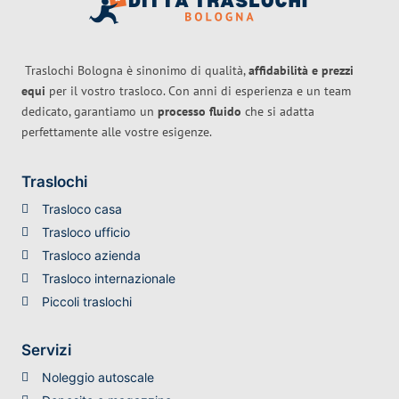
Traslochi Bologna è sinonimo di qualità,
affidabilità e prezzi
equi
per il vostro trasloco. Con anni di esperienza e un team
dedicato, garantiamo un
processo fluido
che si adatta
perfettamente alle vostre esigenze.
Traslochi
Trasloco casa
Trasloco ufficio
Trasloco azienda
Trasloco internazionale
Piccoli traslochi
Servizi
Noleggio autoscale