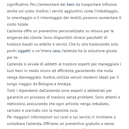
significativo. Poi, l’ammontare dei
beni
da trasportare influisce
anche sul costo. Inoltre, i servizi aggiuntivi, come l’imballaggio,
lo smontaggio e il rimontaggio dei mobili, possono aumentare il
costo totale.
L’azienda offre un preventivo personalizzato su misura per le
esigenze del cliente. Sono disponibili diversi pacchetti di
trasloco basati su ambito e servizi. Che tu stia traslocando solo
pochi
oggetti
o un’intera
casa
, l’azienda ha la soluzione giusta
per te.
L’azienda si avvale di addetti al trasloco esperti per maneggiare i
tuoi beni in modo sicuro ed efficiente, garantendo che nulla
venga danneggiato. Inoltre, utilizza veicoli moderni ideali per il
lungo viaggio da Bologna a Antalya.
Tutti i dipendenti dell’azienda sono esperti e addestrati per
garantire un processo di trasloco senza problemi. Sono attenti e
meticolosi, assicurando che ogni articolo venga imballato,
caricato e scaricato con la massima cura.
Per maggiori informazioni sui costi e sui servizi, ti invitiamo a
contattare l’azienda. Offriamo un preventivo gratuito e senza