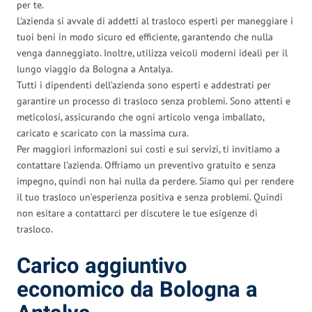
per te.
L’azienda si avvale di addetti al trasloco esperti per maneggiare i
tuoi beni in modo sicuro ed efficiente, garantendo che nulla
venga danneggiato. Inoltre, utilizza veicoli moderni ideali per il
lungo viaggio da Bologna a Antalya.
Tutti i dipendenti dell’azienda sono esperti e addestrati per
garantire un processo di trasloco senza problemi. Sono attenti e
meticolosi, assicurando che ogni articolo venga imballato,
caricato e scaricato con la massima cura.
Per maggiori informazioni sui costi e sui servizi, ti invitiamo a
contattare l’azienda. Offriamo un preventivo gratuito e senza
impegno, quindi non hai nulla da perdere. Siamo qui per rendere
il tuo trasloco un’esperienza positiva e senza problemi. Quindi
non esitare a contattarci per discutere le tue esigenze di
trasloco.
Carico aggiuntivo
economico da Bologna a