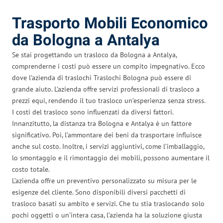
Trasporto Mobili Economico
da Bologna a Antalya
Se stai progettando un trasloco da Bologna a Antalya,
comprenderne i costi può essere un compito impegnativo. Ecco
dove l’azienda di traslochi Traslochi Bologna può essere di
grande aiuto. L’azienda offre servizi professionali di trasloco a
prezzi equi, rendendo il tuo trasloco un’esperienza senza stress.
I costi del trasloco sono influenzati da diversi fattori.
Innanzitutto, la distanza tra Bologna e Antalya è un fattore
significativo. Poi, l’ammontare dei beni da trasportare influisce
anche sul costo. Inoltre, i servizi aggiuntivi, come l’imballaggio,
lo smontaggio e il rimontaggio dei mobili, possono aumentare il
costo totale.
L’azienda offre un preventivo personalizzato su misura per le
esigenze del cliente. Sono disponibili diversi pacchetti di
trasloco basati su ambito e servizi. Che tu stia traslocando solo
pochi oggetti o un’intera casa, l’azienda ha la soluzione giusta