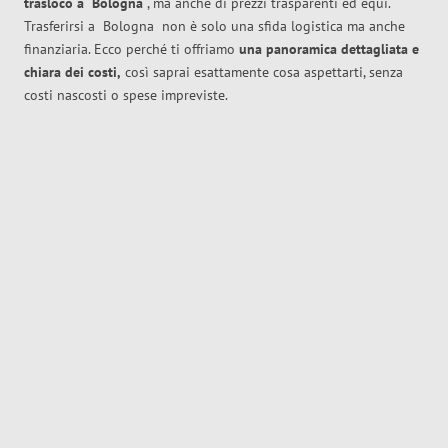
trasloco
a
Bologna
, ma anche di prezzi trasparenti ed equi.
Trasferirsi a
Bologna
non è solo una sfida logistica ma anche
finanziaria. Ecco perché ti offriamo
una panoramica dettagliata e
chiara dei costi,
così saprai esattamente cosa aspettarti, senza
costi nascosti o spese impreviste.