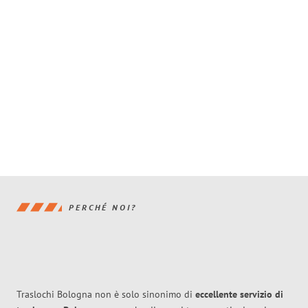
PERCHÉ NOI?
Traslochi Bologna non è solo sinonimo di
eccellente
servizio di