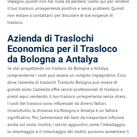
impegno, quindi non hai nulla da perdere. Siamo qui per rendere
il tuo trasloco un’esperienza positiva e senza problemi. Quindi
non esitare a contattarci per discutere le tue esigenze di
trasloco.
Azienda di Traslochi
Economica per il Trasloco
da Bologna a Antalya
Se stai progettando un trasloco da Bologna a Antalya,
comprenderne i costi può essere un compito impegnativo. Ecco
dove l’azienda di traslochi Traslochi Bologna può essere di
grande aiuto. L’azienda offre servizi professionali di trasloco a
prezzi equi, rendendo il tuo trasloco un’esperienza senza stress.
I costi del trasloco sono influenzati da diversi fattori.
Innanzitutto, la distanza tra Bologna e Antalya è un fattore
significativo. Poi, l’ammontare dei beni da trasportare influisce
anche sul costo. Inoltre, i servizi aggiuntivi, come l’imballaggio,
lo smontaggio e il rimontaggio dei mobili, possono aumentare il