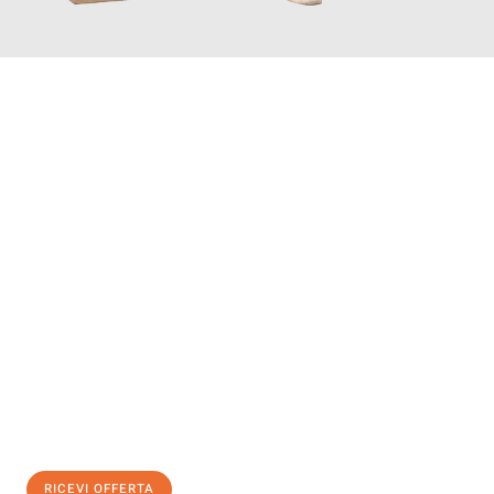
INFORMATI ORA
Scopri con Traslochi Bologna quanto può essere
facile e senza
stress il tuo trasloco a Bologna
. Il nostro team di esperti è
pronto ad assicurarti una transizione senza intoppi nella tua
nuova casa.
Ottieni subito
un'offerta non vincolante
e
risparmia € 100:
RICEVI OFFERTA
0299948957