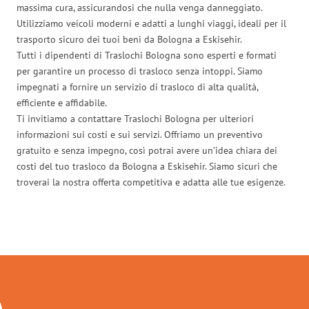
massima cura, assicurandosi che nulla venga danneggiato.
Utilizziamo veicoli moderni e adatti a lunghi viaggi, ideali per il
trasporto sicuro dei tuoi beni da Bologna a Eskisehir.
Tutti i dipendenti di Traslochi Bologna sono esperti e formati
per garantire un processo di trasloco senza intoppi. Siamo
impegnati a fornire un servizio di trasloco di alta qualità,
efficiente e affidabile.
Ti invitiamo a contattare Traslochi Bologna per ulteriori
informazioni sui costi e sui servizi. Offriamo un preventivo
gratuito e senza impegno, così potrai avere un’idea chiara dei
costi del tuo trasloco da Bologna a Eskisehir. Siamo sicuri che
troverai la nostra offerta competitiva e adatta alle tue esigenze.
Traslochi Bologna in numeri: