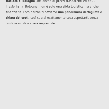
trasloco
a
Bologna
, ma anche di prezzi trasparenti ed equi.
Trasferirsi a
Bologna
non è solo una sfida logistica ma anche
finanziaria. Ecco perché ti offriamo
una panoramica dettagliata e
chiara dei costi,
così saprai esattamente cosa aspettarti, senza
costi nascosti o spese impreviste.