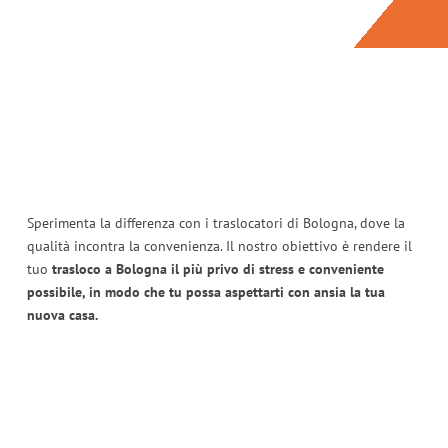
Sperimenta la differenza con i traslocatori di Bologna, dove la
qualità incontra la convenienza. Il nostro obiettivo è rendere il
tuo
trasloco a Bologna il più privo di stress e conveniente
possibile, in modo che tu possa aspettarti con ansia la tua
nuova casa.