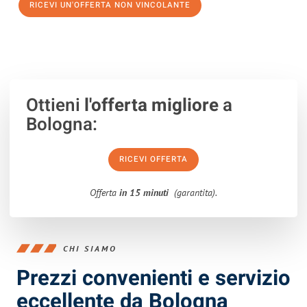
RICEVI UN'OFFERTA NON VINCOLANTE
100% non vincolante – Risposta garantita entro 15 minuti.
Ottieni
l'offerta migliore
a
Bologna:
RICEVI OFFERTA
Offerta
in 15 minuti
(garantita).
CHI SIAMO
Prezzi convenienti e servizio
eccellente da Bologna