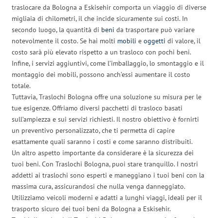
traslocare da Bologna a Eskisehir comporta un viaggio di diverse
migliaia di chilometri, il che incide sicuramente sui costi. In
secondo luogo, la quantità di
beni
da trasportare può variare
notevolmente il costo. Se hai molti
mobili
e
oggetti
di valore, il
costo sarà più elevato rispetto a un trasloco con pochi beni.
Infine, i servizi aggiuntivi, come l’imballaggio, lo smontaggio e il
montaggio dei mobili, possono anch’essi aumentare il costo
totale.
Tuttavia, Traslochi Bologna offre una soluzione su misura per le
tue esigenze. Offriamo diversi pacchetti di trasloco basati
sull’ampiezza e sui servizi richiesti. Il nostro obiettivo è fornirti
un preventivo personalizzato, che ti permetta di capire
esattamente quali saranno i costi e come saranno distribuiti.
Un altro aspetto importante da considerare è la sicurezza dei
tuoi beni. Con Traslochi Bologna, puoi stare tranquillo. I nostri
addetti ai traslochi sono esperti e maneggiano i tuoi beni con la
massima cura, assicurandosi che nulla venga danneggiato.
Utilizziamo veicoli moderni e adatti a lunghi viaggi, ideali per il
trasporto sicuro dei tuoi beni da Bologna a Eskisehir.