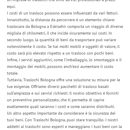
equi.
I costi di un trasloco possono essere influenzati da vari fattori.
Innanzitutto, la distanza da percorrere è un elemento chiave:
traslocare da Bologna a Eskisehir comporta un viaggio di diverse
migliaia di chilometri, il che incide sicuramente sui costi. In
secondo luogo, la quantità di beni da trasportare può variare
notevolmente il costo. Se hai molti mobili e oggetti di valore, il
costo sarà più elevato rispetto a un trasloco con pochi beni.
Infine, i servizi aggiuntivi, come l’imballaggio, lo smontaggio e il
montaggio dei mobili, possono anch’essi aumentare il costo
totale.
Tuttavia, Traslochi Bologna offre una soluzione su misura per le
tue esigenze. Offriamo diversi pacchetti di trasloco basati
sull’ampiezza e sui servizi richiesti. Il nostro obiettivo è fornirti
un preventivo personalizzato, che ti permetta di capire
esattamente quali saranno i costi e come saranno distribuiti.
Un altro aspetto importante da considerare è la sicurezza dei
tuoi beni. Con Traslochi Bologna, puoi stare tranquillo. I nostri
addetti ai traslochi sono esperti e maneggiano i tuoi beni con la