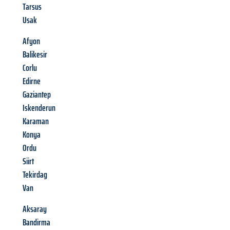
Tarsus
Usak
Afyon
Balikesir
Corlu
Edirne
Gaziantep
Iskenderun
Karaman
Konya
Ordu
Siirt
Tekirdag
Van
Aksaray
Bandirma