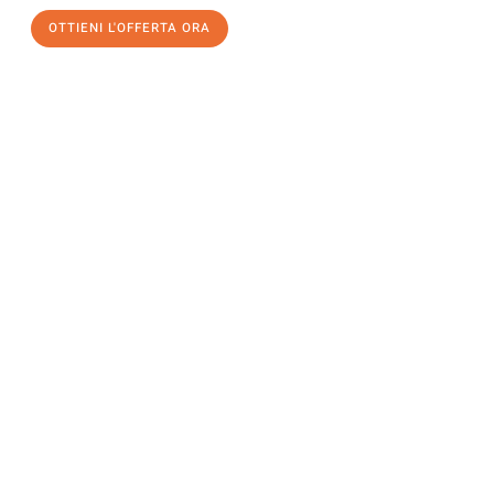
OTTIENI L'OFFERTA ORA