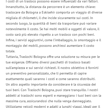
I costi di un trasloco possono essere influenzati da vari fattori.
Innanzitutto, la distanza da percorrere è un elemento chiave:
traslocare da Bologna a Eskisehir comporta un viaggio di diverse
migliaia di chilometri, il che incide sicuramente sui costi. In
secondo luogo, la quantità di beni da trasportare può variare
notevolmente il costo. Se hai molti mobili e oggetti di valore, il
costo sarà più elevato rispetto a un trasloco con pochi beni.
Infine, i servizi aggiuntivi, come l’imballaggio, lo smontaggio e il
montaggio dei mobili, possono anch’essi aumentare il costo
totale.
Tuttavia, Traslochi Bologna offre una soluzione su misura per le
tue esigenze. Offriamo diversi pacchetti di trasloco basati
sull’ampiezza e sui servizi richiesti. Il nostro obiettivo è fornirti
un preventivo personalizzato, che ti permetta di capire
esattamente quali saranno i costi e come saranno distribuiti.
Un altro aspetto importante da considerare è la sicurezza dei
tuoi beni. Con Traslochi Bologna, puoi stare tranquillo. I nostri
addetti ai traslochi sono esperti e maneggiano i tuoi beni con la
massima cura, assicurandosi che nulla venga danneggiato.
Utilizziamo veicoli moderni e adatti a lunghi viaggi, ideali per il