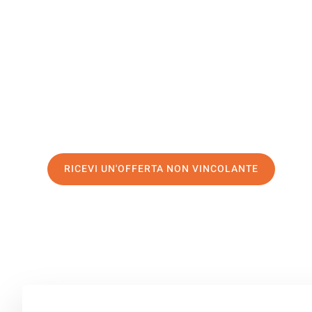
Sakarya
Il tuo trasloco Bologna Sakarya può essere così facile! 
servizio di prima classe
e assicurati i
migliori prezzi in
Richiedo ora la tua offerta personalizzata e fai il prim
trasloco senza stress a Sakarya
RICEVI UN'OFFERTA NON VINCOLANTE
100% non vincolante – Risposta garantita entro 15 minuti.