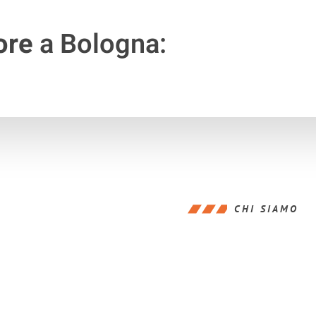
ore
a Bologna:
CHI SIAMO