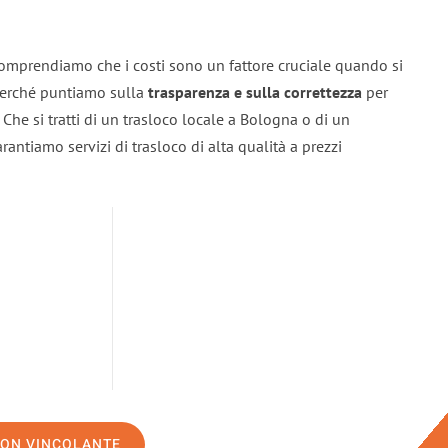
omprendiamo che i costi sono un fattore cruciale quando si
 perché puntiamo sulla
trasparenza e sulla correttezza
per
. Che si tratti di un trasloco locale a Bologna o di un
rantiamo servizi di trasloco di alta qualità a prezzi
NON VINCOLANTE