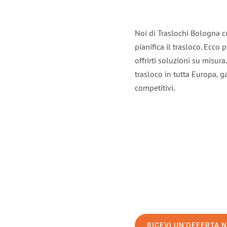
Noi di Traslochi Bologna c
pianifica il trasloco. Ecco
offrirti soluzioni su misura
trasloco in tutta Europa, ga
competitivi.
RICEVI UN'OFFERTA 