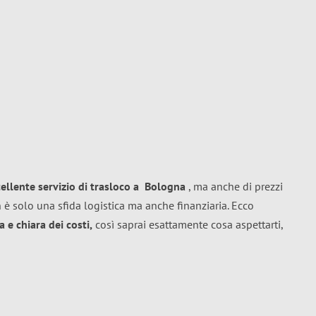
cellente
servizio di trasloco
a
Bologna
, ma anche di prezzi
 è solo una sfida logistica ma anche finanziaria. Ecco
 e chiara dei costi,
così saprai esattamente cosa aspettarti,