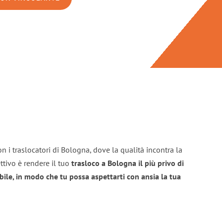
n i traslocatori di Bologna, dove la qualità incontra la
ttivo è rendere il tuo
trasloco a Bologna il più privo di
bile, in modo che tu possa aspettarti con ansia la tua