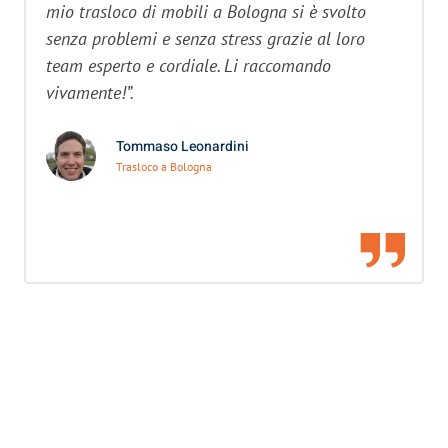
mio trasloco di mobili a Bologna si è svolto
senza problemi e senza stress grazie al loro
team esperto e cordiale. Li raccomando
vivamente!”.
Tommaso Leonardini
Trasloco a Bologna