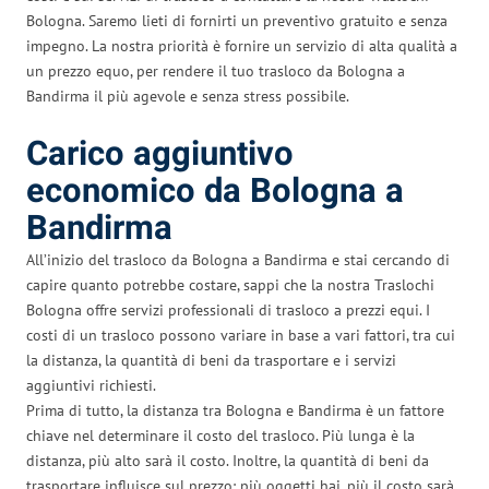
Bologna. Saremo lieti di fornirti un preventivo gratuito e senza
impegno. La nostra priorità è fornire un servizio di alta qualità a
un prezzo equo, per rendere il tuo trasloco da Bologna a
Bandirma il più agevole e senza stress possibile.
Carico aggiuntivo
economico da Bologna a
Bandirma
All’inizio del trasloco da Bologna a Bandirma e stai cercando di
capire quanto potrebbe costare, sappi che la nostra Traslochi
Bologna offre servizi professionali di trasloco a prezzi equi. I
costi di un trasloco possono variare in base a vari fattori, tra cui
la distanza, la quantità di beni da trasportare e i servizi
aggiuntivi richiesti.
Prima di tutto, la distanza tra Bologna e Bandirma è un fattore
chiave nel determinare il costo del trasloco. Più lunga è la
distanza, più alto sarà il costo. Inoltre, la quantità di beni da
trasportare influisce sul prezzo: più oggetti hai, più il costo sarà