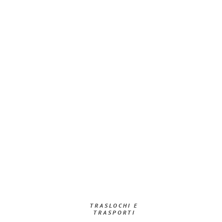
TRASLOCHI E
TRASPORTI​