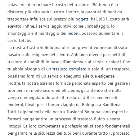
chiave nel determinare il costo del trasloco. Più lunga è la
distanza, più alto sarà il costo. Inoltre, la quantità di beni da
trasportare influisce sul prezzo: più
oggetti
hai, più il costo sarà
elevato. Infine, i servizi aggiuntivi, come l’imballaggio, lo
smontaggio e il montaggio dei
mobili
, possono aumentare il
costo totale.
La nostra Traslochi Bologna offre un preventivo personalizzato
basato sulle esigenze del cliente. Abbiamo diversi pacchetti di
trasloco disponibili in base all’ampiezza e ai servizi richiesti. Che
tu abbia bisogno di un
trasloco completo
o solo di un trasporto,
possiamo fornirti un servizio adeguato alle tue esigenze.
Inoltre, la nostra azienda fornisce personale esperto per gestire i
tuoi beni in modo sicuro ed efficiente, garantendo che nulla
venga danneggiato durante il trasloco. Utilizziamo veicoli
moderni, ideali per il lungo viaggio da Bologna a Bandirma.
Tutti i dipendenti della nostra Traslochi Bologna sono esperti e
formati per garantire un processo di trasloco fluido e senza
intoppi. La loro competenza e professionalità sono fondamentali
per garantire la sicurezza dei tuoi beni durante tutto il processo