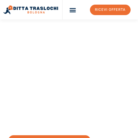
RICEVI OFFERTA
Ditta Traslochi Bologna
Servizi Traslochi Bologna
Costi e prezzi
TRASLOCHI BOLOGNA
Traslochi Bologna
Bandirma
Il tuo trasloco Bologna Bandirma può essere così facile!
Sperimenta il nostro
servizio di prima classe
e assicurati i
migliori prezzi in Bologna
.
Richiedo ora la tua offerta personalizzata e fai il primo passo
verso un trasloco senza stress a Bandirma