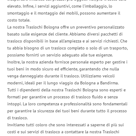
elevato. Infine, i servizi aggiuntivi, come l’imballaggio, lo
smontaggio e il montaggio dei mobili, possono aumentare il
costo totale.
La nostra Traslochi Bologna offre un preventivo personalizzato
basato sulle esigenze del cliente. Abbiamo diversi pacchetti di
trasloco disponibili in base all’ampiezza e ai servizi richiesti. Che
tu abbia bisogno di un trasloco completo o solo di un trasporto,
possiamo fornirti un servizio adeguato alle tue esigenze.
Inoltre, la nostra azienda fornisce personale esperto per gestire i
tuoi beni in modo sicuro ed efficiente, garantendo che nulla
venga danneggiato durante il trasloco. Utilizziamo veicoli
moderni, ideali per il lungo viaggio da Bologna a Bandirma.
Tutti i dipendenti della nostra Traslochi Bologna sono esperti e
formati per garantire un processo di trasloco fluido e senza
intoppi. La loro competenza e professionalità sono fondamentali
per garantire la sicurezza dei tuoi beni durante tutto il processo
di trasloco.
Invitiamo tutti coloro che sono interessati a saperne di più sui
costi e sui servizi di trasloco a contattare la nostra Traslochi