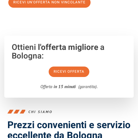
RICEVI UN'OFFERTA NON VINCOLANTE
100% non vincolante – Risposta garantita entro 15 minuti.
Ottieni
l'offerta migliore
a
Bologna:
RICEVI OFFERTA
Offerta
in 15 minuti
(garantita).
CHI SIAMO
Prezzi convenienti e servizio
eccellente da Bologna