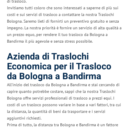
di trasloco.
Invitiamo tutti coloro che sono interessati a saperne di più sui
costi e sui servizi di trasloco a contattare la nostra Traslochi
Bologna. Saremo lieti di fornirti un preventivo gratuito e senza
impegno. La nostra priorità è fornire un servizio di alta qualità a
un prezzo equo, per rendere il tuo trasloco da Bologna a
Bandirma il più agevole e senza stress possibile.
Azienda di Traslochi
Economica per il Trasloco
da Bologna a Bandirma
All’inizio del trasloco da Bologna a Bandirma e stai cercando di
capire quanto potrebbe costare, sappi che la nostra Traslochi
Bologna offre servizi professionali di trasloco a prezzi equi. I
costi di un trasloco possono variare in base a vari fattori, tra cui
la distanza, la quantità di beni da trasportare e i servizi
aggiuntivi richiesti.
Prima di tutto, la distanza tra Bologna e Bandirma è un fattore