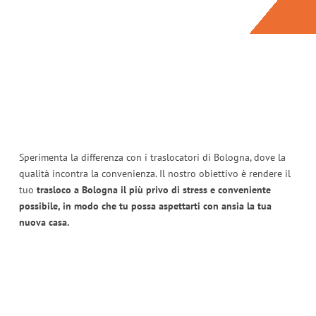
Sperimenta la differenza con i traslocatori di Bologna, dove la
qualità incontra la convenienza. Il nostro obiettivo è rendere il
tuo
trasloco a Bologna il più privo di stress e conveniente
possibile, in modo che tu possa aspettarti con ansia la tua
nuova casa.