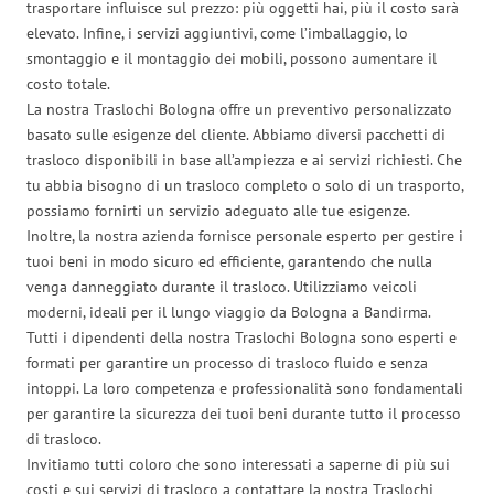
trasportare influisce sul prezzo: più oggetti hai, più il costo sarà
elevato. Infine, i servizi aggiuntivi, come l’imballaggio, lo
smontaggio e il montaggio dei mobili, possono aumentare il
costo totale.
La nostra Traslochi Bologna offre un preventivo personalizzato
basato sulle esigenze del cliente. Abbiamo diversi pacchetti di
trasloco disponibili in base all’ampiezza e ai servizi richiesti. Che
tu abbia bisogno di un trasloco completo o solo di un trasporto,
possiamo fornirti un servizio adeguato alle tue esigenze.
Inoltre, la nostra azienda fornisce personale esperto per gestire i
tuoi beni in modo sicuro ed efficiente, garantendo che nulla
venga danneggiato durante il trasloco. Utilizziamo veicoli
moderni, ideali per il lungo viaggio da Bologna a Bandirma.
Tutti i dipendenti della nostra Traslochi Bologna sono esperti e
formati per garantire un processo di trasloco fluido e senza
intoppi. La loro competenza e professionalità sono fondamentali
per garantire la sicurezza dei tuoi beni durante tutto il processo
di trasloco.
Invitiamo tutti coloro che sono interessati a saperne di più sui
costi e sui servizi di trasloco a contattare la nostra Traslochi