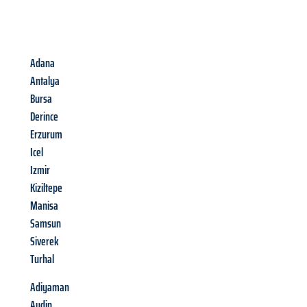
Adana
Antalya
Bursa
Derince
Erzurum
Icel
Izmir
Kiziltepe
Manisa
Samsun
Siverek
Turhal
Adiyaman
Aydin