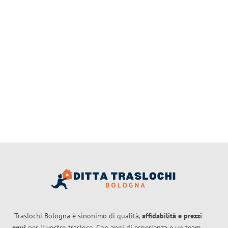
Traslochi Bologna è sinonimo di qualità,
affidabilità e prezzi
equi
per il vostro trasloco. Con anni di esperienza e un team