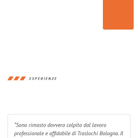
ESPERIENZE
“Sono rimasto davvero colpito dal lavoro
professionale e affidabile di Traslochi Bologna. Il